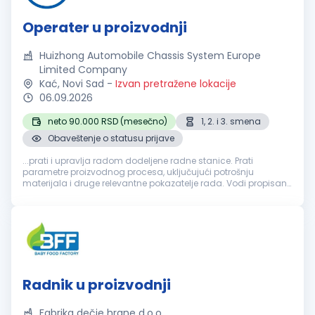
Operater u proizvodnji
Huizhong Automobile Chassis System Europe
Limited Company
Kać, Novi Sad
-
Izvan pretražene lokacije
06.09.2026
neto 90.000 RSD (mesečno)
1, 2. i 3. smena
Obaveštenje o statusu prijave
...prati i upravlja radom dodeljene radne stanice. Prati
parametre proizvodnog procesa, uključujući potrošnju
materijala i druge relevantne pokazatelje rada. Vodi propisanu
evidenciju o toku
proizvodnje
(kontrolne liste, radne
evidencije i slično...
Radnik u proizvodnji
Fabrika dečje hrane d.o.o.