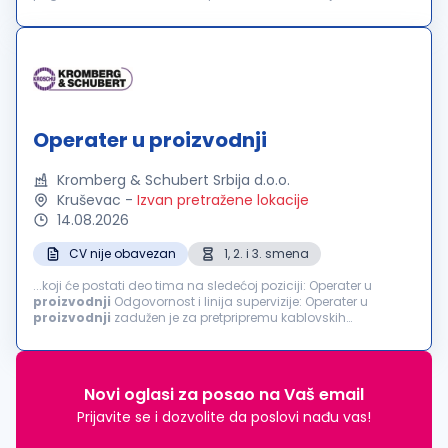
i proizvodnom opremom uz prethodnu obuku, uz
podešavanje...
Operater u proizvodnji
Kromberg & Schubert Srbija d.o.o.
Kruševac
-
Izvan pretražene lokacije
14.08.2026
CV nije obavezan
1, 2. i 3. smena
...koji će postati deo tima na sledećoj poziciji: Operater u
proizvodnji
Odgovornost i linija supervizije: Operater u
proizvodnji
zadužen je za pretpripremu kablovskih
komponenti i sklapanje gotovih automobilskih kablova ili
poluproizvoda. Obavlja poslove vezane...
Novi oglasi za posao na Vaš email
Prijavite se i dozvolite da poslovi nađu vas!