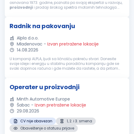
osnovana 1973. godine, poznata po svojoj ekspertizi u razvoju,
proizvodnji
i prodaji širokog spektra motornih tehnologija.
Njena ponuda obuhvata male precizne motore, automobilske
motore...
Radnik na pakovanju
Alpla d.o.o.
Mladenovac
-
Izvan pretražene lokacije
14.08.2026
U kompaniji ALPLA, ljudi sa ličnošću pokreću stvari. Donesite
svoje ideje i energiju u stabilnu porodičnu kompaniju gde se
svaki doprinos računa i gde možete da rastete, a da pritom
ostanete svoji. Zadaci radnog mesta Tražimo ljude koji žele da
ostav...
Operater u proizvodnji
Minth Automotive Europe
Šabac
-
Izvan pretražene lokacije
29.08.2026
CV nije obavezan
1, 2. i 3. smena
Obaveštenje o statusu prijave