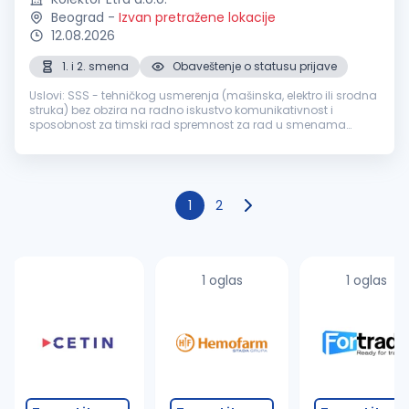
Beograd
-
Izvan pretražene lokacije
12.08.2026
1. i 2. smena
Obaveštenje o statusu prijave
Uslovi: SSS - tehničkog usmerenja (mašinska, elektro ili srodna
struka) bez obzira na radno iskustvo komunikativnost i
sposobnost za timski rad spremnost za rad u smenama
spremnost za povremeni rad na terenu zdravstvena
sposobnost za rad u fabrici ...
1
2
1 oglas
1 oglas