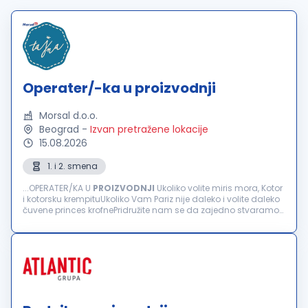
Operater/-ka u proizvodnji
Morsal d.o.o.
Beograd
-
Izvan pretražene lokacije
15.08.2026
1. i 2. smena
...OPERATER/KA U
PROIZVODNJI
Ukoliko volite miris mora, Kotor
i kotorsku krempituUkoliko Vam Pariz nije daleko i volite daleko
čuvene princes krofnePridružite nam se da zajedno stvaramo
nešto sasvim drugačije Zajedno sa nama stvaraćeš
jedinstvene...