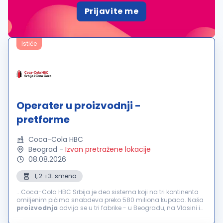
Prijavite me
Ističe
Operater u proizvodnji -
pretforme
Coca-Cola HBC
Beograd
-
Izvan pretražene lokacije
08.08.2026
1, 2. i 3. smena
...Coca-Cola HBC Srbija je deo sistema koji na tri kontinenta
omiljenim pićima snabdeva preko 580 miliona kupaca. Naša
proizvodnja
odvija se u tri fabrike - u Beogradu, na Vlasini i
Neresnici. Kompanija broji preko 1000 zaposlenih kojima pruža