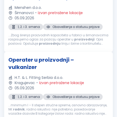
Menshen d.o.o.
Šimanovci
-
Izvan pretražene lokacije
05.09.2026
1, 2. i 3. smena
Obaveštenje o statusu prijave
...Zbog širenja proizvodnih kapaciteta u fabrici u šimanovcima
raspisujemo oglas za poziciju operater u
proizvodnji
: Opis
poslova: Opslužuje
proizvodnju
liniju i brine o kontinuitetu
proizvodnje
Vodi računa oko kvaliteta proizvoda shodno
kompanijskim...
Operater u proizvodnji –
vulkanizer
H.T. & L. Fitting Serbia d.o.o.
Kragujevac
-
Izvan pretražene lokacije
05.09.2026
1, 2. i 3. smena
Obaveštenje o statusu prijave
...minimum I – II stepen stručne spreme, osnovno obrazovanje,
NK
radnik
; radno iskustvo: nije potrebno; posedovanje
vozačke dozvole B kategorije Uslovi rada: radno iskustvo nije