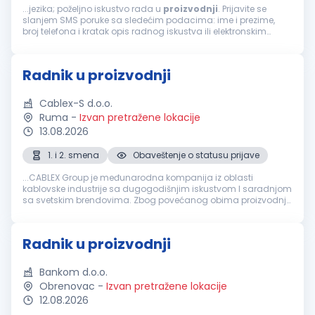
...jezika; poželjno iskustvo rada u
proizvodnji
. Prijavite se
slanjem SMS poruke sa sledećim podacima: ime i prezime,
broj telefona i kratak opis radnog iskustva ili elektronskim
putem. Kontaktiraćemo Vas radi zakazivanja razgovora.
Pošaljite...
Radnik u proizvodnji
Cablex-S d.o.o.
Ruma
-
Izvan pretražene lokacije
13.08.2026
1. i 2. smena
Obaveštenje o statusu prijave
...CABLEX Group je međunarodna kompanija iz oblasti
kablovske industrije sa dugogodišnjim iskustvom I saradnjom
sa svetskim brendovima. Zbog povećanog obima proizvodnje,
kompaniji Cablex-S d.o.o. potrebno je 10 izvršilaca (m/ž) za
rad u
proizvodnji
...
Radnik u proizvodnji
Bankom d.o.o.
Obrenovac
-
Izvan pretražene lokacije
12.08.2026