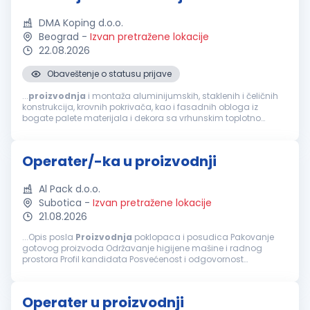
DMA Koping d.o.o.
Beograd
-
Izvan pretražene lokacije
22.08.2026
Obaveštenje o statusu prijave
...
proizvodnja
i montaža aluminijumskih, staklenih i čeličnih
konstrukcija, krovnih pokrivača, kao i fasadnih obloga iz
bogate palete materijala i dekora sa vrhunskim toplotno
izolacionim osobinama, koji predstavljaju opšti trend razvoja
modernog građevinarstva...
Operater/-ka u proizvodnji
Al Pack d.o.o.
Subotica
-
Izvan pretražene lokacije
21.08.2026
...Opis posla
Proizvodnja
poklopaca i posudica Pakovanje
gotovog proizvoda Održavanje higijene mašine i radnog
prostora Profil kandidata Posvećenost i odgovornost
Orijentisanost ka rezultatima Od nas možete da očekujete
Zaradu...
Operater u proizvodnji