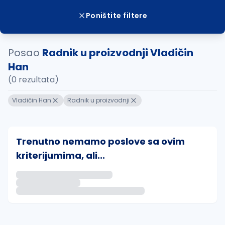
Poništite filtere
Posao
Radnik u proizvodnji Vladičin
Han
(0 rezultata)
Vladičin Han
Radnik u proizvodnji
Trenutno nemamo poslove sa ovim
kriterijumima, ali...
Ako sačuvate ovu pretragu, obavestićemo vas putem 