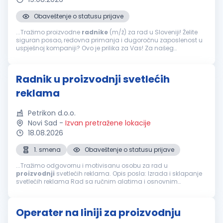
Obaveštenje o statusu prijave
...Tražimo proizvodne
radnike
(m/ž) za rad u Sloveniji! Želite
siguran posao, redovna primanja i dugoročnu zaposlenost u
uspješnoj kompaniji? Ovo je prilika za Vas! Za našeg
poslovnog partnera, renomiranu kompaniju iz automobilske
industrije...
Radnik u proizvodnji svetlećih
reklama
Petrikon d.o.o.
Novi Sad
-
Izvan pretražene lokacije
18.08.2026
1. smena
Obaveštenje o statusu prijave
...Tražimo odgovornu i motivisanu osobu za rad u
proizvodnji
svetlećih reklama. Opis posla: Izrada i sklapanje
svetlećih reklama Rad sa ručnim alatima i osnovnim
mašinama Povezivanje i rad sa instalacijama slabe struje
(LED rasveta, napajanja...
Operater na liniji za proizvodnju