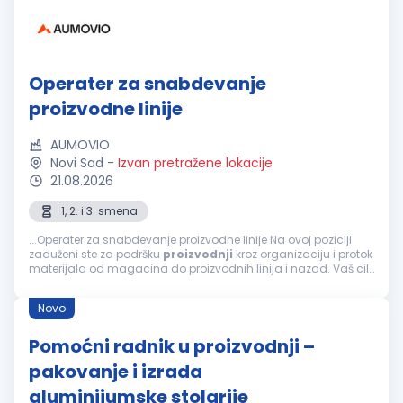
Operater za snabdevanje
proizvodne linije
AUMOVIO
Novi Sad
-
Izvan pretražene lokacije
21.08.2026
1, 2. i 3. smena
...Operater za snabdevanje proizvodne linije Na ovoj poziciji
zaduženi ste za podršku
proizvodnji
kroz organizaciju i protok
materijala od magacina do proizvodnih linija i nazad. Vaš cilj
je da obezbedite da
proizvodnja
u svakom trenutku ima...
Novo
Pomoćni radnik u proizvodnji –
pakovanje i izrada
aluminijumske stolarije