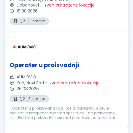
Dobanovci
-
Izvan pretražene lokacije
18.08.2026
1, 2. i 3. smena
Operater u proizvodnji
AUMOVIO
Kać, Novi Sad
-
Izvan pretražene lokacije
26.08.2026
1, 2. i 3. smena
...Operater u
proizvodnji
Opis posla: Sastavlja, ispituje i
proverava komponente prema specifikaciji na proizvodnoj
liniji. Prati rad proizvodne opreme i podešava parametre na
automatizovanim i poluatomatizovanim uređajima u skladu...