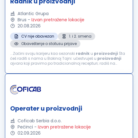
Radnik u proizvodnji
Atlantic Grupa
Brus
-
Izvan pretražene lokacije
20.08.2026
CV nije obavezan
1. i 2. smena
Obaveštenje o statusu prijave
...Začini svoju karijeru kao sezonski
radnik
u
proizvodnji
Šta
ćeš raditi s nama u Bakinoj Tajni: učestvuješ u
proizvodnji
ajvara koji pravimo po tradicionalnoj recepturi; radiš na
pripremi i obradi paprike; doprineseš kvalitetu proizvoda;
radiš...
Operater u proizvodnji
Coficab Serbia d.o.o.
Pećinci
-
Izvan pretražene lokacije
02.09.2026