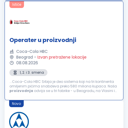
stabilno...
Ističe
Operater u proizvodnji
Coca-Cola HBC
Beograd
-
Izvan pretražene lokacije
08.08.2026
1, 2. i 3. smena
...Coca-Cola HBC Srbija je deo sistema koji na tri kontinenta
omiljenim pićima snabdeva preko 580 miliona kupaca. Naša
proizvodnja
odvija se u tri fabrike - u Beogradu, na Vlasini i
Neresnici. Kompanija broji preko 1000 zaposlenih kojima pruža
stabilno...
Novo