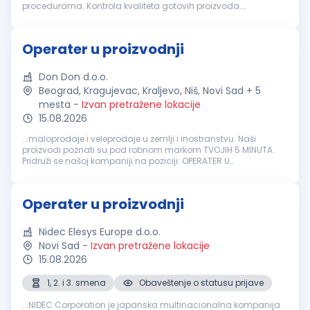
procedurama. Kontrola kvaliteta gotovih proizvoda.
Održavanje urednosti radnog prostora i poštovanje pravila
bezbednosti na radu. ...
Operater u proizvodnji
Don Don d.o.o.
Beograd, Kragujevac, Kraljevo, Niš, Novi Sad + 5
mesta
-
Izvan pretražene lokacije
15.08.2026
...maloprodaje i veleprodaje u zemlji i inostranstvu. Naši
proizvodi poznati su pod robnom markom TVOJIH 5 MINUTA.
Pridruži se našoj kompaniji na poziciji: OPERATER U
PROIZVODNJI
Potrebne kvalifikacije i profil kandidata: Radno
iskustvo u pekarstvu...
Operater u proizvodnji
Nidec Elesys Europe d.o.o.
Novi Sad
-
Izvan pretražene lokacije
15.08.2026
1, 2. i 3. smena
Obaveštenje o statusu prijave
...NIDEC Corporation je japanska multinacionalna kompanija