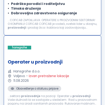
Podrška porodici i roditeljstvu
Timska druženja
Dobrovoljno zdravstveno osiguranje
...COFICAB ZAPOšLJAVA: OPERATERE U PROIZVODNIM SEKTORIMA!
O KOMPANIJI COFICAB COFICAB je vodeći, svetski lider u dizajnu,
proizvodnji
i prodaji žica i kablova koji zadovoljavaju
najzahtevnije standarde u automobilskoj industriji. Kompanija
COFICAB...
Operater u proizvodnji
Hansgrohe d.o.o.
Valjevo
-
Izvan pretražene lokacije
11.08.2026
Obaveštenje o statusu prijave
...sektora
proizvodnje
na poziciji: Operater u
proizvodnji
Vaše dužnosti bi se sastojale u sledećem: Rad u proizvodnom
pogonu na izradi sanitarnih proizvoda Rukovanje mašinama