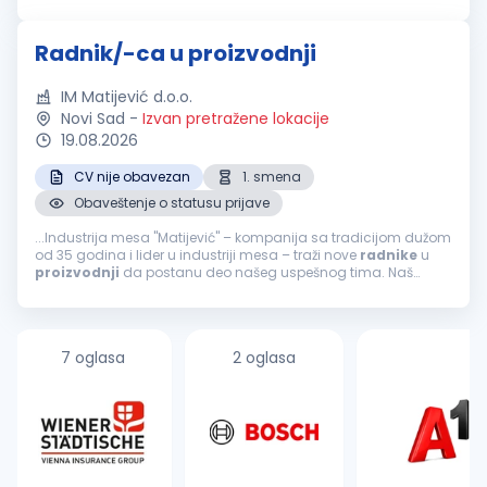
neophodno tražimo motivisane kandidate za rad u tri smene...
Radnik/-ca u proizvodnji
IM Matijević d.o.o.
Novi Sad
-
Izvan pretražene lokacije
19.08.2026
CV nije obavezan
1. smena
Obaveštenje o statusu prijave
...Industrija mesa "Matijević" – kompanija sa tradicijom dužom
od 35 godina i lider u industriji mesa – traži nove
radnike
u
proizvodnji
da postanu deo našeg uspešnog tima. Naš
brend je sinonim za kvalitet i sigurnost, a naši zaposleni...
7 oglasa
2 oglasa