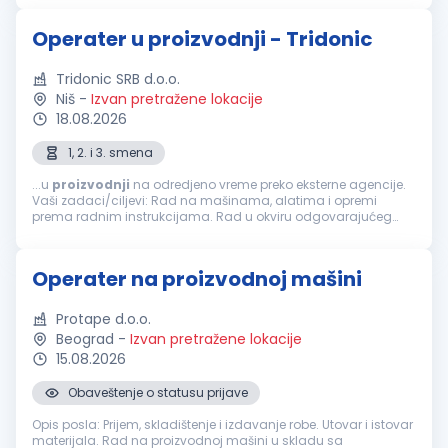
Operater u proizvodnji - Tridonic
Tridonic SRB d.o.o.
Niš
-
Izvan pretražene lokacije
18.08.2026
1, 2. i 3. smena
...u
proizvodnji
na odredjeno vreme preko eksterne agencije.
Vaši zadaci/ciljevi: Rad na mašinama, alatima i opremi
prema radnim instrukcijama. Rad u okviru odgovarajućeg
proizvodnog tima. Praćenje kvaliteta izlaznih proizvoda, i
obezbeđivanje njihove...
Operater na proizvodnoj mašini
Protape d.o.o.
Beograd
-
Izvan pretražene lokacije
15.08.2026
Obaveštenje o statusu prijave
Opis posla: Prijem, skladištenje i izdavanje robe. Utovar i istovar
materijala. Rad na proizvodnoj mašini u skladu sa