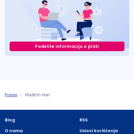
Podelite informaciju o plati
Posao
Vladičin Han
Blog
RSS
O nama
Uslovi korišćenja