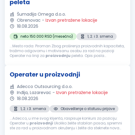
peleta
Šumadija Omega d.o.o.
Obrenovac
-
Izvan pretražene lokacije
18.08.2026
neto 150.000 RSD (mesečno)
1, 2. i 3. smena
...Mesto rada: Piroman Zbog proširenja proizvodnih kapaciteta,
tražimo odgovornu i motivisanu osobu za rad na poziciji
Operater na liniji za
proizvodnju
peleta. Opis posla
Upravljanje i nadzor rada linije za
proizvodnju
peleta.
Praćenje parametara...
Operater u proizvodnji
Adecco Outsourcing d.o.o.
Inđija, Lazarevac
-
Izvan pretražene lokacije
18.08.2026
1, 2. i 3. smena
Obaveštenje o statusu prijave
...Adecco, u ime svog klijenta, raspisuje konkurs za poziciju:
Operater u
proizvodnji
Ukoliko želite stabilan posao, spremni
ste za rad u proizvodnom okruženju i želite da steknete nova
znanja i veštine, pozivamo Vas da se prijavite. Opis posla...