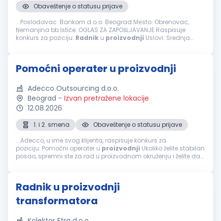
Obaveštenje o statusu prijave
...Poslodavac: Bankom d.o.o. Beograd Меsto: Obrenovac,
Nemanjina bb Ističe: OGLAS ZA ZAPOšLJAVANJE Raspisuje
konkurs za poziciju:
Radnik
u
proizvodnji
Uslovi: Srednja
školska sprema Poželjno iskustvo u
proizvodnji
Spremnost za
rad u smenama Poznavanje...
Pomoćni operater u proizvodnji
Adecco Outsourcing d.o.o.
Beograd
-
Izvan pretražene lokacije
12.08.2026
1. i 2. smena
Obaveštenje o statusu prijave
...Adecco, u ime svog klijenta, raspisuje konkurs za
poziciju: Pomoćni operater u
proizvodnji
Ukoliko želite stabilan
posao, spremni ste za rad u proizvodnom okruženju i želite da
steknete nova znanja i veštine, pozivamo Vas da se prijavite.
Opis...
Radnik u proizvodnji
transformatora
Kolektor Etra d.o.o.