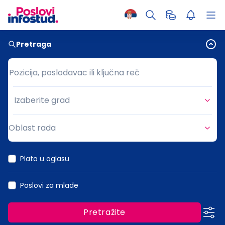
Pretraga
Pozicija, poslodavac ili ključna reč
Pozicija, poslodavac ili ključna reč
Izaberite grad
Grad
Oblast rada
Oblast rada
Plata u oglasu
Poslovi za mlade
Pretražite