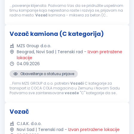
...poverenje klijenata. Pozivamo Vas da se pridružite uspešnom
timu kompanije koja neprestano raste i razvija se, prijavom na
radno mesto:
Vozač
kamiona - miksera za beton (C
kategorija) Uslovi: Lekarski pregled za
vozače
Vozačka
dozvola C kategorije...
Vozač kamiona (C kategorija)
MZS Group d.o.o.
Beograd, Novi Sad | Terenski rad
-
Izvan pretražene
lokacije
04.09.2026
Obaveštenje o statusu prijave
...Firmi MZS GROUP d.o.o. potrebni
Vozači
C kategorije za
transport iz COCA COLA magacina u Zemunu i Novom Sadu
Pozivamo sve zainteresovane
vozače
"C" kategorije da se
pridruže našem timu za domaći transport i distribuciju gotovih
proizvoda. Pozicija...
Vozač
C.I.A.K. d.o.o.
Novi Sad | Terenski rad
-
Izvan pretražene lokacije