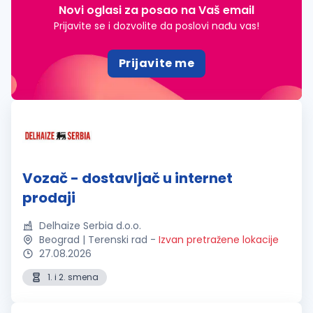
Novi oglasi za posao na Vaš email
Prijavite se i dozvolite da poslovi nađu vas!
Prijavite me
Vozač - dostavljač u internet
prodaji
Delhaize Serbia d.o.o.
Beograd | Terenski rad
-
Izvan pretražene lokacije
27.08.2026
1. i 2. smena