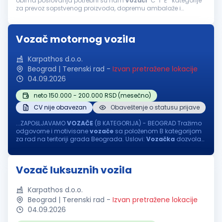
obima poslovanja potrebni su nam
vozači
"C" i "E" kategorije
za prevoz sopstvenog proizvoda, dopremu ambalaže i
sirovina na domaćem tržištu. Uslovi: dozvola sa traženom
kategorijom, važeći...
Vozač motornog vozila
Karpathos d.o.o.
Beograd | Terenski rad
-
Izvan pretražene lokacije
04.09.2026
neto 150.000 - 200.000 RSD (mesečno)
CV nije obavezan
Obaveštenje o statusu prijave
...ZAPOšLJAVAMO
VOZAČE
(B KATEGORIJA) - BEOGRAD Tražimo
odgovorne i motivisane
vozače
sa položenom B kategorijom
za rad na teritoriji grada Beograda. Uslovi:
Vozačka
dozvola
B kategorije Ljubaznost, uslužnost i profesionalan odnos
prema poslu Nudimo...
Vozač luksuznih vozila
Karpathos d.o.o.
Beograd | Terenski rad
-
Izvan pretražene lokacije
04.09.2026