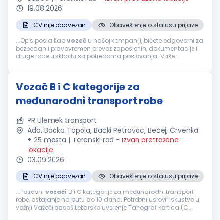
19.08.2026
CV nije obavezan
Obaveštenje o statusu prijave
...Opis posla Kao
vozač
u našoj kompaniji, bićete odgovorni za
bezbedan i pravovremen prevoz zaposlenih, dokumentacije i
druge robe u skladu sa potrebama poslovanja. Vaše
odgovornosti uključuju: Bezbedno upravljanje službenim
vozilom u skladu...
Vozač B i C kategorije za
međunarodni transport robe
PR Ulemek transport
Ada, Bačka Topola, Bački Petrovac, Bečej, Crvenka
+ 25 mesta | Terenski rad
-
Izvan pretražene
lokacije
03.09.2026
CV nije obavezan
Obaveštenje o statusu prijave
...Potrebni
vozači
B i C kategorije za međunarodni transport
robe, ostajanje na putu do 10 dana. Potrebni uslovi: Iskustvo u
vožnji Važeći pasoš Lekarsko uverenje Tahograf kartica (C
kategorija solo kamion) CPC Sertifikat (C kategorija solo...