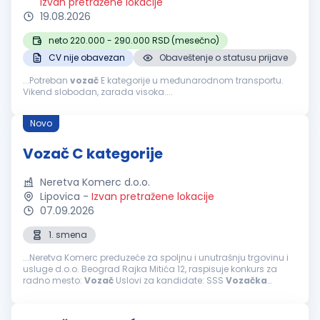
Izvan pretražene lokacije
19.08.2026
neto 220.000 - 290.000 RSD (mesečno)
CV nije obavezan
Obaveštenje o statusu prijave
...Potreban
vozač
E kategorije u međunarodnom transportu.
Vikend slobodan, zarada visoka....
Novo
Vozač C kategorije
Neretva Komerc d.o.o.
Lipovica
-
Izvan pretražene lokacije
07.09.2026
1. smena
...Neretva Komerc preduzeće za spoljnu i unutrašnju trgovinu i
usluge d.o.o. Beograd Rajka Mitića 12, raspisuje konkurs za
radno mesto:
Vozač
Uslovi za kandidate: SSS
Vozačka
dozvola C kategorije za
vozača
Poželjno radno iskustvo
Dobra...