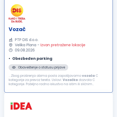
Vozač
PTP DIS d.o.o.
Velika Plana
-
Izvan pretražene lokacije
09.08.2026
Obezbeđen parking
Obaveštenje o statusu prijave
...Zbog proširenja obima posla zapošljavamo
vozača
C
kategorije za prevoz tereta. Uslovi:
Vozačka
dozvola C
kategorije. Poželjno radno iskustvo na istim ili sličnim
poslovima. Odgovornost, pouzdanost i profesionalan odnos
prema poslu. Savesno...