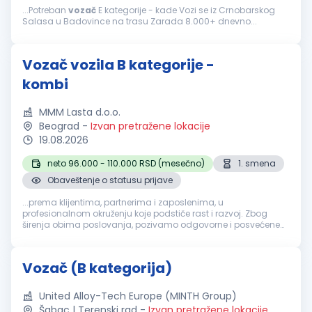
...Potreban
vozač
E kategorije - kade Vozi se iz Crnobarskog
Salasa u Badovince na trasu Zarada 8.000+ dnevno...
Vozač vozila B kategorije -
kombi
MMM Lasta d.o.o.
Beograd
-
Izvan pretražene lokacije
19.08.2026
neto 96.000 - 110.000 RSD (mesečno)
1. smena
Obaveštenje o statusu prijave
...prema klijentima, partnerima i zaposlenima, u
profesionalnom okruženju koje podstiče rast i razvoj. Zbog
širenja obima poslovanja, pozivamo odgovorne i posvećene
profesionalce da se pridruže našem timu na poziciji:
Vozač
dostavnog vozila B kategorija...
Vozač (B kategorija)
United Alloy-Tech Europe (MINTH Group)
Šabac | Terenski rad
-
Izvan pretražene lokacije