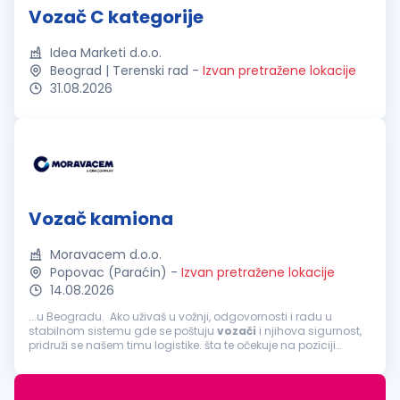
Vozač C kategorije
Idea Marketi d.o.o.
Beograd | Terenski rad
-
Izvan pretražene lokacije
31.08.2026
Vozač kamiona
Moravacem d.o.o.
Popovac (Paraćin)
-
Izvan pretražene lokacije
14.08.2026
...u Beogradu. Ako uživaš u vožnji, odgovornosti i radu u
stabilnom sistemu gde se poštuju
vozači
i njihova sigurnost,
pridruži se našem timu logistike. šta te očekuje na poziciji
vozača
kamiona: Prevoz cementa i drugih materijala
tegljačem s cisternom...