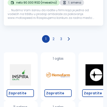
neto 90.000 RSD (mesečno)
1. smena
.... Nudimo Vam šansu da radite u firmi koja je jedna od
vodećih na tržištu u prodaji ambalaže za pakovanje.
www.motospeed.rs Raspisujemo konkurs za radno mesto:
Vozač
B kategorije (vozi se kombi produženi-kocka) Opis
posla: Kapilarni razvoz robe...
1
2
3
1 oglas
Zapratite
Zapratite
Zapratite