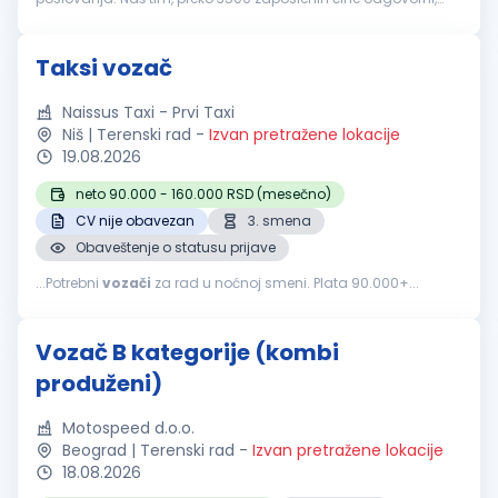
pouzdani, vedri i posvećeni pojedinci. Svakodnevno težimo
izvrsnosti...
Taksi vozač
Naissus Taxi - Prvi Taxi
Niš | Terenski rad
-
Izvan pretražene lokacije
19.08.2026
neto 90.000 - 160.000 RSD (mesečno)
CV nije obavezan
3. smena
Obaveštenje o statusu prijave
...Potrebni
vozači
za rad u noćnoj smeni. Plata 90.000+...
Vozač B kategorije (kombi
produženi)
Motospeed d.o.o.
Beograd | Terenski rad
-
Izvan pretražene lokacije
18.08.2026