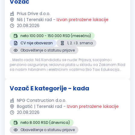
Vozač
Prius Drive d.o.o.
Niš | Terenski rad
-
Izvan pretražene lokacije
20.08.2026
neto 100.000 - 150.000 RSD (mesečno)
CV nije obavezan
1, 2. i 3. smena
Obaveštenje o statusu prijave
...Mesto rada: Niš Kandidatu se nude: Prijava, socijalno i
penziono osiguranje, redovna plata u skladu sa Zakonom Rad
sa našim hibridnim i električnim vozilima Eko Taxi Edukacija
Sticanje osobina i manira savremenog taksiste Uslovi koje
vozač
...
Vozač E kategorije - kada
NPG Construction d.o.o.
Bogatić | Terenski rad
-
Izvan pretražene lokacije
20.08.2026
neto 8.000 RSD (dnevnica)
Obaveštenje o statusu prijave