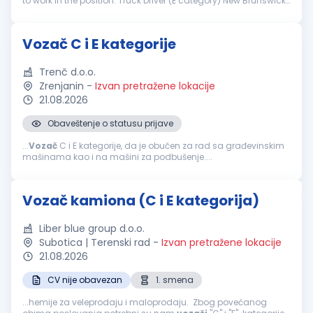
to work in the position: Truck Driver (E category) New Brunswick,
Canada Job Description: Driving a flat or articulated truck for
t...
Vozač C i E kategorije
Trenč d.o.o.
Zrenjanin
-
Izvan pretražene lokacije
21.08.2026
Obaveštenje o statusu prijave
...
Vozač
C i E kategorije, da je obučen za rad sa građevinskim
mašinama kao i na mašini za podbušenje....
Vozač kamiona (C i E kategorija)
Liber blue group d.o.o.
Subotica | Terenski rad
-
Izvan pretražene lokacije
21.08.2026
CV nije obavezan
1. smena
...hemije za veleprodaju i maloprodaju. Zbog povećanog