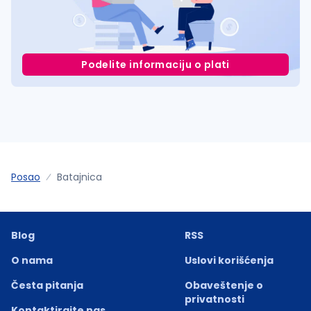
Podelite informaciju o plati
Posao
Batajnica
Blog
RSS
O nama
Uslovi korišćenja
Česta pitanja
Obaveštenje o
privatnosti
Kontaktirajte nas