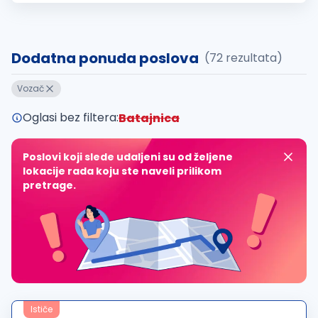
istovar...
Dodatna ponuda poslova
(72 rezultata)
Vozač
Oglasi bez filtera:
Batajnica
Poslovi koji slede udaljeni su od željene
lokacije rada koju ste naveli prilikom
pretrage.
Ističe