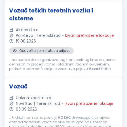
Vozač teških teretnih vozila i
cisterne
Almex d.o.o.
Pančevo | Terenski rad
-
Izvan pretražene lokacije
19.08.2026
Obaveštenje o statusu prijave
...da budete deo organizovanog transportnog tima sa jasno
definisanim procedurama i stabilnim radnim okruženjem,
pridružite nam se! Pozicija otvorena za prijavu:
Vozač
teških
teretnih vozila i cisterne Mesto rada: Pančevo Vaše
odgovornosti: Upravljanje...
Vozač
Univerexport d.o.o.
Novi Sad | Terenski rad
-
Izvan pretražene lokacije
03.09.2026
...Pridruži nam se na poziciji:
VOZAČ
Univerexport je najveći
domaći trgovinski lanac sa više od 35 godina uspešnog
poslovanja. Naš tim, preko 3500 zaposlenih čine odgovorni,