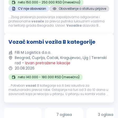
neto 150.000 - 250.000 RSD (mesečno)
CV nije obavezan
Obaveštenje o statusu prijave
...Zbog proširenja poslovanja zapošljavamo odgovorne i
profesionalne
vozače
za prevoz putnika luksuznim vozilima
na teritoriji grada Beograda. Uslovi:
Vozačka
dozvola B
kategorije.
Vozačka
dozvola najmanje 5 godina. Ljubaznost,
profesionalnost...
Vozač kombi vozila B kategorije
Filli M Logistics d.o.o.
Beograd, Ćuprija, Čačak, Kragujevac, Ljig | Terenski
rad
-
Izvan pretražene lokacije
20.08.2026
neto 140.000 - 180.000 RSD (mesečno)
...Potreban
vozač
B kategorije sa ili bez iskustva za
međunarodni prevoz robe. Ostajanje na turi od 3 do 10 dana u
zavisnosti koja je relacija u pitanju. U pitanju su kombi vozila B
kategorije sa ugrađenim krevetom za spavanje. Prevoz se vrši
ka svim...
7 oglasa
3 oglasa