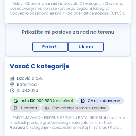
...Uslovi: Obavezna
vozačka
dozvola CE kategorije Obavezno
posedovanje memorijske kartice za digitalni tahograf
Obavezno posedovanje kvalifikacione kartice
vozača
(CPC) ili
COD 95 Poželjan ADR sertifikat Bez iskustva u međunarodnom
transportu...
Prikažite mi poslove za rad na terenu
Prikaži
Ukloni
Vozač C kategorije
Džavić d.o.o.
Batajnica
15.08.2026
neto 130.000 RSD (mesečno)
CV nije obavezan
1. smena
Obaveštenje o statusu prijave
...ZAPOšLJAVAMO - PRIDRUŽI SE TIMU U BATAJNICI! Stabilna firma
iz oblasti prodaje građevinskog materijala širi tim i traži:
Vozača
C kategorije - obezbeđen smeštaj (1 izvršilac) Plata:
130.000din šta ćeš raditi: Dostava robe kupcima, Utovar i