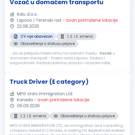
Vozač u domaćem transportu
Ralu d.o.o.
Lapovo | Terenski rad
-
Izvan pretražene lokacije
22.08.2026
CV nije obavezan
1, 2. i 3. smena
Obaveštenje o statusu prijave
...da se priključe našem timu na radnom mestu:
Vozač
u
domaćem transport- mesto rada Lapovo Zadaci i
odgovornosti: Kontrola količine, utovara i istovara robe;
Upravljanje vozilom u skladu sa zakonskim saobraćajnim
propisima i pravilima definisanim...
Truck Driver (E category)
MPG stars immigration Ltd
Kanada
-
Izvan pretražene lokacije
06.09.2026
1, 2. i 3. smena
Obaveštenje o statusu prijave
MPG STARS IMMIGRATION LTD., an immigration and consulting
company based in Canada, is looking for experienced workers