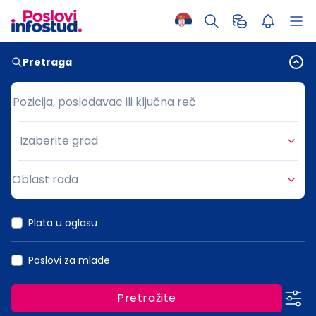
Pretraga
Pozicija, poslodavac ili ključna reč
Pozicija, poslodavac ili ključna reč
Izaberite grad
Grad
Oblast rada
Oblast rada
Plata u oglasu
Poslovi za mlade
Pretražite