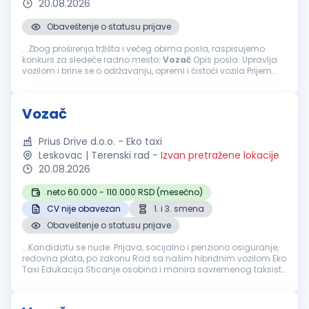
20.08.2026
Obaveštenje o statusu prijave
...Zbog proširenja tržišta i većeg obima posla, raspisujemo
konkurs za sledeće radno mesto:
Vozač
Opis posla: Upravlja
vozilom i brine se o održavanju, opremi i čistoći vozila Prijem
robe Utovar i istovar robe Brine o preuzetoj robi Sortiranje...
Vozač
Prius Drive d.o.o. - Eko taxi
Leskovac | Terenski rad
-
Izvan pretražene lokacije
20.08.2026
neto 60.000 - 110.000 RSD (mesečno)
CV nije obavezan
1. i 3. smena
Obaveštenje o statusu prijave
...Kandidatu se nude: Prijava, socijalno i penziono osiguranje,
redovna plata, po zakonu Rad sa našim hibridnim vozilom Eko
Taxi Edukacija Sticanje osobina i manira savremenog taksiste
Uslovi koje
vozač
treba da ispuni: Posedovanje
vozačke
dozvole...