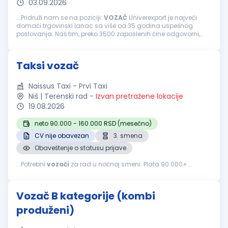
03.09.2026
...Pridruži nam se na poziciji:
VOZAČ
Univerexport je najveći
domaći trgovinski lanac sa više od 35 godina uspešnog
poslovanja. Naš tim, preko 3500 zaposlenih čine odgovorni,
pouzdani, vedri i posvećeni pojedinci. Svakodnevno težimo
izvrsnosti...
Taksi vozač
Naissus Taxi - Prvi Taxi
Niš | Terenski rad
-
Izvan pretražene lokacije
19.08.2026
neto 90.000 - 160.000 RSD (mesečno)
CV nije obavezan
3. smena
Obaveštenje o statusu prijave
...Potrebni
vozači
za rad u noćnoj smeni. Plata 90.000+...
Vozač B kategorije (kombi
produženi)