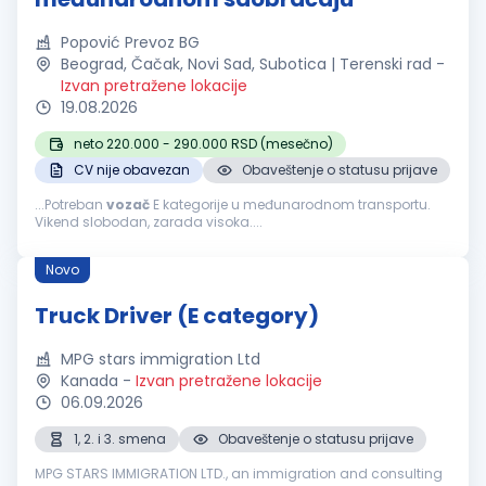
Popović Prevoz BG
Beograd, Čačak, Novi Sad, Subotica | Terenski rad
-
Izvan pretražene lokacije
19.08.2026
neto 220.000 - 290.000 RSD (mesečno)
CV nije obavezan
Obaveštenje o statusu prijave
...Potreban
vozač
E kategorije u međunarodnom transportu.
Vikend slobodan, zarada visoka....
Novo
Truck Driver (E category)
MPG stars immigration Ltd
Kanada
-
Izvan pretražene lokacije
06.09.2026
1, 2. i 3. smena
Obaveštenje o statusu prijave
MPG STARS IMMIGRATION LTD., an immigration and consulting