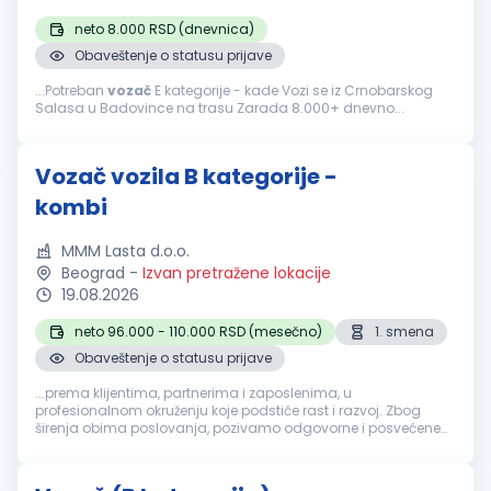
neto 8.000 RSD (dnevnica)
Obaveštenje o statusu prijave
...Potreban
vozač
E kategorije - kade Vozi se iz Crnobarskog
Salasa u Badovince na trasu Zarada 8.000+ dnevno...
Vozač vozila B kategorije -
kombi
MMM Lasta d.o.o.
Beograd
-
Izvan pretražene lokacije
19.08.2026
neto 96.000 - 110.000 RSD (mesečno)
1. smena
Obaveštenje o statusu prijave
...prema klijentima, partnerima i zaposlenima, u
profesionalnom okruženju koje podstiče rast i razvoj. Zbog
širenja obima poslovanja, pozivamo odgovorne i posvećene
profesionalce da se pridruže našem timu na poziciji:
Vozač
dostavnog vozila B kategorija...