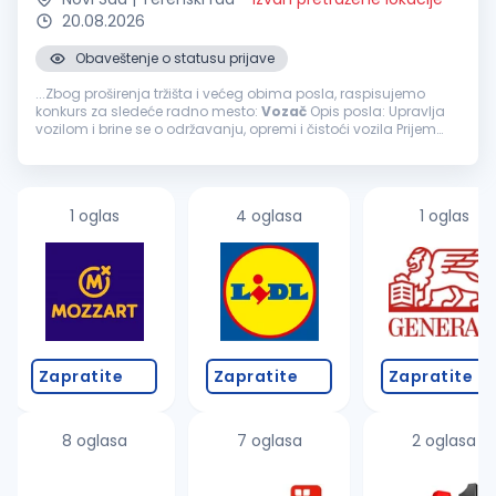
20.08.2026
Obaveštenje o statusu prijave
...Zbog proširenja tržišta i većeg obima posla, raspisujemo
konkurs za sledeće radno mesto:
Vozač
Opis posla: Upravlja
vozilom i brine se o održavanju, opremi i čistoći vozila Prijem
robe Utovar i istovar robe Brine o preuzetoj robi Sortiranje...
1 oglas
4 oglasa
1 oglas
Zapratite
Zapratite
Zapratite
8 oglasa
7 oglasa
2 oglasa