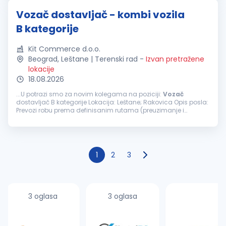
Vozač dostavljač - kombi vozila
B kategorije
Kit Commerce d.o.o.
Beograd, Leštane | Terenski rad
-
Izvan pretražene
lokacije
18.08.2026
...U potrazi smo za novim kolegama na poziciji:
Vozač
dostavljač B kategorije Lokacija: Leštane; Rakovica Opis posla:
Prevozi robu prema definisanim rutama (preuzimanje i
dostava) Odgovara za bezbedno upravljanje vozilom Prati i
poštuje saobraćajne...
1
2
3
3 oglasa
3 oglasa