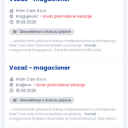
Inter Cars d.o.o.
Kragujevac
-
Izvan pretražene lokacije
18.08.2026
Obaveštenje o statusu prijave
...i ambicioznih planova širenja mreže poslovnica, kompanija
Inter Cars doo, traži kandidata za poziciju:
Vozač
-
magacioner Kragujevac, Save Kovačevića 54B (više
izvršilaca) Opis posla: Prijem robe u magacin upotrebom
Barkod skenera i označavanje...
Vozač - magacioner
Inter Cars d.o.o.
Kraljevo
-
Izvan pretražene lokacije
18.08.2026
Obaveštenje o statusu prijave
...i ambicioznih planova širenja mreže poslovnica, kompanija
Inter Cars doo, traži kandidata za poziciju:
Vozač
-
magacioner Kraljevo, Rudnička 1A (više izvršilaca) Opis posla:
Prijem robe u magacin upotrebom Barkod skenera i
označavanje deklaracijama...