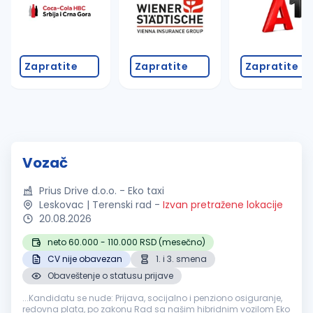
Zapratite
Zapratite
Zapratite
Vozač
Prius Drive d.o.o. - Eko taxi
Leskovac | Terenski rad
-
Izvan pretražene lokacije
20.08.2026
neto 60.000 - 110.000 RSD (mesečno)
CV nije obavezan
1. i 3. smena
Obaveštenje o statusu prijave
...Kandidatu se nude: Prijava, socijalno i penziono osiguranje,
redovna plata, po zakonu Rad sa našim hibridnim vozilom Eko