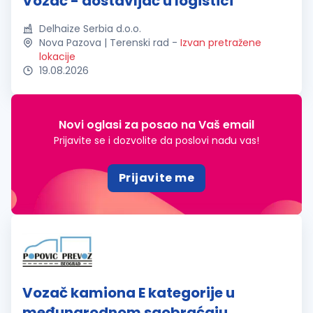
Vozač - dostavljač u logistici
Delhaize Serbia d.o.o.
Nova Pazova | Terenski rad
-
Izvan pretražene
lokacije
19.08.2026
Novi oglasi za posao na Vaš email
Prijavite se i dozvolite da poslovi nađu vas!
Prijavite me
Vozač kamiona E kategorije u
međunarodnom saobraćaju