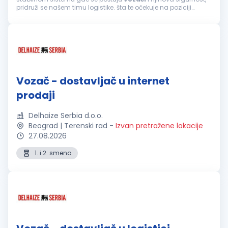
pridruži se našem timu logistike. šta te očekuje na poziciji
vozača
kamiona: Prevoz cementa i drugih materijala
tegljačem s cisternom...
Vozač - dostavljač u internet
prodaji
Delhaize Serbia d.o.o.
Beograd | Terenski rad
-
Izvan pretražene lokacije
27.08.2026
1. i 2. smena