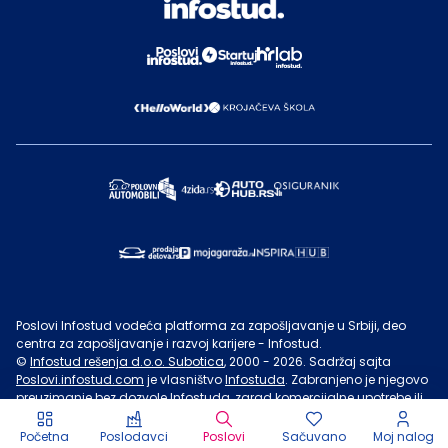
Poslovi Infostud vodeća platforma za zapošljavanje u Srbiji, deo
centra za zapošljavanje i razvoj karijere - Infostud.
©
Infostud rešenja d.o.o. Subotica
, 2000 -
2026
. Sadržaj sajta
Poslovi.infostud.com
je vlasništvo
Infostuda
. Zabranjeno je njegovo
preuzimanje bez dozvole
Infostuda
, zarad komercijalne upotrebe ili
u druge svrhe, osim za lične potrebe posetilaca sajta.
Uslovi
korišćenja.
Početna
Poslodavci
Poslovi
Sačuvano
Moj nalog