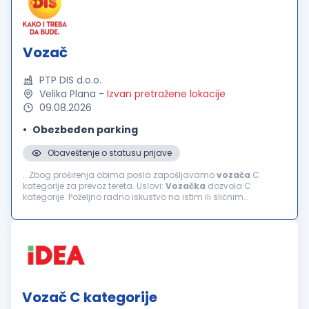
Vozač
PTP DIS d.o.o.
Velika Plana
-
Izvan pretražene lokacije
09.08.2026
Obezbeđen parking
Obaveštenje o statusu prijave
...Zbog proširenja obima posla zapošljavamo
vozača
C
kategorije za prevoz tereta. Uslovi:
Vozačka
dozvola C
kategorije. Poželjno radno iskustvo na istim ili sličnim
poslovima. Odgovornost, pouzdanost i profesionalan odnos
prema poslu. Savesno...
Vozač C kategorije