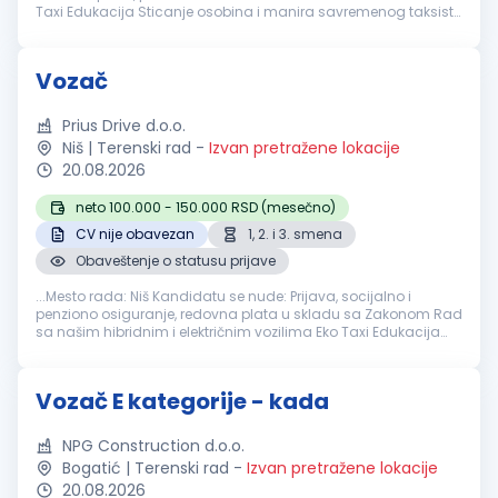
Taxi Edukacija Sticanje osobina i manira savremenog taksiste
Uslovi koje
vozač
treba da ispuni: Posedovanje
vozačke
dozvole...
Vozač
Prius Drive d.o.o.
Niš | Terenski rad
-
Izvan pretražene lokacije
20.08.2026
neto 100.000 - 150.000 RSD (mesečno)
CV nije obavezan
1, 2. i 3. smena
Obaveštenje o statusu prijave
...Mesto rada: Niš Kandidatu se nude: Prijava, socijalno i
penziono osiguranje, redovna plata u skladu sa Zakonom Rad
sa našim hibridnim i električnim vozilima Eko Taxi Edukacija
Sticanje osobina i manira savremenog taksiste Uslovi koje
vozač
...
Vozač E kategorije - kada
NPG Construction d.o.o.
Bogatić | Terenski rad
-
Izvan pretražene lokacije
20.08.2026