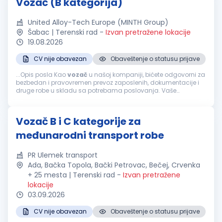
Vozač (B kategorija)
United Alloy-Tech Europe (MINTH Group)
Šabac | Terenski rad
-
Izvan pretražene lokacije
19.08.2026
CV nije obavezan
Obaveštenje o statusu prijave
...Opis posla Kao
vozač
u našoj kompaniji, bićete odgovorni za
bezbedan i pravovremen prevoz zaposlenih, dokumentacije i
druge robe u skladu sa potrebama poslovanja. Vaše
odgovornosti uključuju: Bezbedno upravljanje službenim
vozilom u skladu...
Vozač B i C kategorije za
međunarodni transport robe
PR Ulemek transport
Ada, Bačka Topola, Bački Petrovac, Bečej, Crvenka
+ 25 mesta | Terenski rad
-
Izvan pretražene
lokacije
03.09.2026
CV nije obavezan
Obaveštenje o statusu prijave