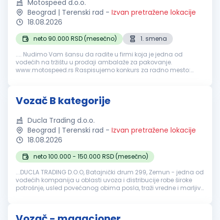
Motospeed d.o.o.
Beograd | Terenski rad
-
Izvan pretražene lokacije
18.08.2026
neto 90.000 RSD (mesečno)
1. smena
.... Nudimo Vam šansu da radite u firmi koja je jedna od
vodećih na tržištu u prodaji ambalaže za pakovanje.
www.motospeed.rs Raspisujemo konkurs za radno mesto:
Vozač
B kategorije (vozi se kombi produženi-kocka) Opis
posla: Kapilarni razvoz robe...
Vozač B kategorije
Ducla Trading d.o.o.
Beograd | Terenski rad
-
Izvan pretražene lokacije
18.08.2026
neto 100.000 - 150.000 RSD (mesečno)
...DUCLA TRADING D.O.O, Batajnički drum 299, Zemun - jedna od
vodećih kompanija u oblasti uvoza i distribucije robe široke
potrošnje, usled povećanog obima posla, traži vredne i marljive
osobe za područje Beograda - za radno mesto:
Vozač
B
kategorije...
Vozač - magacioner