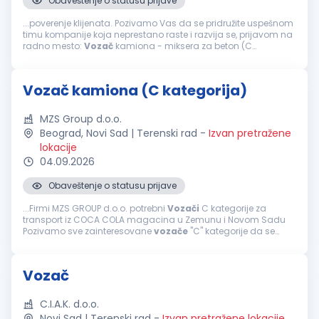
Obaveštenje o statusu prijave
...poverenje klijenata. Pozivamo Vas da se pridružite uspešnom
timu kompanije koja neprestano raste i razvija se, prijavom na
radno mesto:
Vozač
kamiona - miksera za beton (C
kategorija) Uslovi: Lekarski pregled za
vozače
Vozačka
dozvola C kategorije...
Vozač kamiona (C kategorija)
MZS Group d.o.o.
Beograd, Novi Sad | Terenski rad
-
Izvan pretražene
lokacije
04.09.2026
Obaveštenje o statusu prijave
...Firmi MZS GROUP d.o.o. potrebni
Vozači
C kategorije za
transport iz COCA COLA magacina u Zemunu i Novom Sadu
Pozivamo sve zainteresovane
vozače
"C" kategorije da se
pridruže našem timu za domaći transport i distribuciju gotovih
proizvoda. Pozicija...
Vozač
C.I.A.K. d.o.o.
Novi Sad | Terenski rad
-
Izvan pretražene lokacije