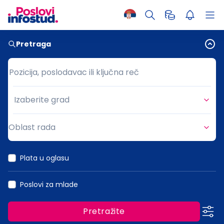
Pretraga
Pozicija, poslodavac ili ključna reč
Pozicija, poslodavac ili ključna reč
Izaberite grad
Grad
Oblast rada
Oblast rada
Plata u oglasu
Poslovi za mlade
Pretražite