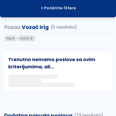
Poništite filtere
Posao
Vozač Irig
(0 rezultata)
Irig
Vozač
Trenutno nemamo poslove sa ovim
kriterijumima, ali...
Ako sačuvate ovu pretragu, obavestićemo vas putem 
uvajte pretragu
Dodatna ponuda poslova
(73 rezultata)