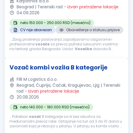
Karpathos d.o.o.
Beograd | Terenski rad
-
Izvan pretražene lokacije
04.09.2026
neto 150.000 - 250.000 RSD (mesečno)
CV nije obavezan
Obaveštenje o statusu prijave
...Zbog proširenja poslovanja zapošljavamo odgovorne i
profesionalne
vozače
za prevoz putnika luksuznim vozilima
na teritoriji grada Beograda. Uslovi:
Vozačka
dozvola B
kategorije.
Vozačka
dozvola najmanje 5 godina. Ljubaznost,
profesionalnost...
Vozač kombi vozila B kategorije
Filli M Logistics d.o.o.
Beograd, Ćuprija, Čačak, Kragujevac, Ljig | Terenski
rad
-
Izvan pretražene lokacije
20.08.2026
neto 140.000 - 180.000 RSD (mesečno)
...Potreban
vozač
B kategorije sa ili bez iskustva za
međunarodni prevoz robe. Ostajanje na turi od 3 do 10 dana u
zavisnosti koja je relacija u pitanju. U pitanju su kombi vozila B
kategorije sa ugrađenim krevetom za spavanje. Prevoz se vrši