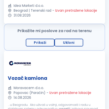
Idea Marketi d.o.o.
Beograd | Terenski rad
-
Izvan pretražene lokacije
31.08.2026
Prikažite mi poslove za rad na terenu
Prikaži
Ukloni
Vozač kamiona
Moravacem d.o.o.
Popovac (Paraćin)
-
Izvan pretražene lokacije
14.08.2026
...u Beogradu. Ako uživaš u vožnji, odgovornosti i radu u
stabilnom sistemu gde se poštuju
vozači
i njihova sigurnost,