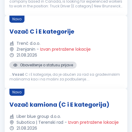
company based in Canada, is looking for experienced workers
to work in the position: Truck Driver (E category) New Brunswick,
Canada Job Description: Driving a flat or articulated truck for
t...
Novo
Vozač C i E kategorije
Trenč d.o.o.
Zrenjanin
-
Izvan pretražene lokacije
21.08.2026
Obaveštenje o statusu prijave
...
Vozač
C i E kategorije, da je obučen za rad sa građevinskim
mašinama kao i na mašini za podbušenje....
Novo
Vozač kamiona (C i E kategorija)
Liber blue group d.o.o.
Subotica | Terenski rad
-
Izvan pretražene lokacije
21.08.2026