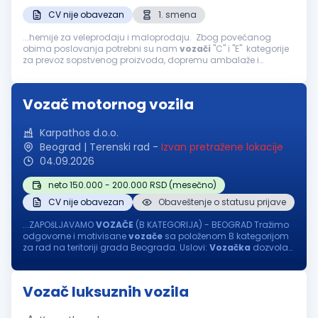
CV nije obavezan
1. smena
...hemije za veleprodaju i maloprodaju. Zbog povećanog
obima poslovanja potrebni su nam
vozači
"C" i "E" kategorije
za prevoz sopstvenog proizvoda, dopremu ambalaže i
sirovina na domaćem tržištu. Uslovi: dozvola sa traženom
kategorijom, važeći...
Vozač motornog vozila
Karpathos d.o.o.
Beograd | Terenski rad
-
Izvan pretražene lokacije
04.09.2026
neto 150.000 - 200.000 RSD (mesečno)
CV nije obavezan
Obaveštenje o statusu prijave
...ZAPOšLJAVAMO
VOZAČE
(B KATEGORIJA) - BEOGRAD Tražimo
odgovorne i motivisane
vozače
sa položenom B kategorijom
za rad na teritoriji grada Beograda. Uslovi:
Vozačka
dozvola
B kategorije Ljubaznost, uslužnost i profesionalan odnos
prema poslu Nudimo...
Vozač luksuznih vozila