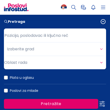
Pretraga
Pozicija, poslodavac ili ključna reč
Pozicija, poslodavac ili ključna reč
Izaberite grad
Grad
Oblast rada
Oblast rada
Plata u oglasu
Poslovi za mlade
Pretražite