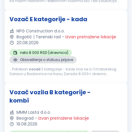
sa našim hibridnim i električnim vozilima Eko Taxi Edukacija
Sticanje osobina i manira savremenog taksiste Uslovi koje
vozač
...
Vozač E kategorije - kada
NPG Construction d.o.o.
Bogatić | Terenski rad
-
Izvan pretražene lokacije
20.08.2026
neto 8.000 RSD (dnevnica)
Obaveštenje o statusu prijave
...Potreban
vozač
E kategorije - kade Vozi se iz Crnobarskog
Salasa u Badovince na trasu Zarada 8.000+ dnevno...
Vozač vozila B kategorije -
kombi
MMM Lasta d.o.o.
Beograd
-
Izvan pretražene lokacije
19.08.2026