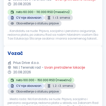
20.08.2026
neto 60.000 - 110.000 RSD (mesečno)
CV nije obavezan
1. i 3. smena
Obaveštenje o statusu prijave
...Kandidatu se nude: Prijava, socijalno i penziono osiguranje,
redovna plata, po zakonu Rad sa našim hibridnim vozilom Eko
Taxi Edukacija Sticanje osobina i manira savremenog taksiste
Uslovi koje
vozač
treba da ispuni: Posedovanje
vozačke
dozvole...
Vozač
Prius Drive d.o.o.
Niš | Terenski rad
-
Izvan pretražene lokacije
20.08.2026
neto 100.000 - 150.000 RSD (mesečno)
CV nije obavezan
1, 2. i 3. smena
Obaveštenje o statusu prijave
...Mesto rada: Niš Kandidatu se nude: Prijava, socijalno i
penziono osiguranje, redovna plata u skladu sa Zakonom Rad