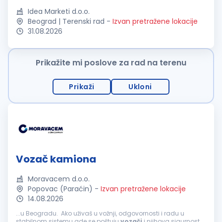
Idea Marketi d.o.o.
Beograd | Terenski rad
-
Izvan pretražene lokacije
31.08.2026
Prikažite mi poslove za rad na terenu
Prikaži
Ukloni
Vozač kamiona
Moravacem d.o.o.
Popovac (Paraćin)
-
Izvan pretražene lokacije
14.08.2026
...u Beogradu. Ako uživaš u vožnji, odgovornosti i radu u
stabilnom sistemu gde se poštuju
vozači
i njihova sigurnost,