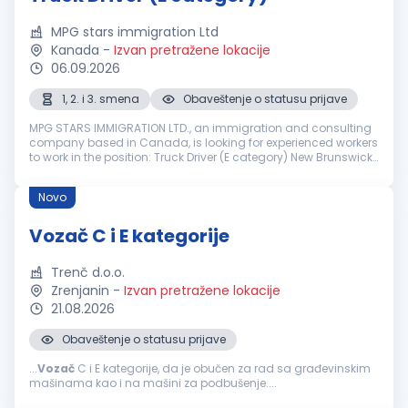
MPG stars immigration Ltd
Kanada
-
Izvan pretražene lokacije
06.09.2026
1, 2. i 3. smena
Obaveštenje o statusu prijave
MPG STARS IMMIGRATION LTD., an immigration and consulting
company based in Canada, is looking for experienced workers
to work in the position: Truck Driver (E category) New Brunswick,
Canada Job Description: Driving a flat or articulated truck for
t...
Novo
Vozač C i E kategorije
Trenč d.o.o.
Zrenjanin
-
Izvan pretražene lokacije
21.08.2026
Obaveštenje o statusu prijave
...
Vozač
C i E kategorije, da je obučen za rad sa građevinskim
mašinama kao i na mašini za podbušenje....