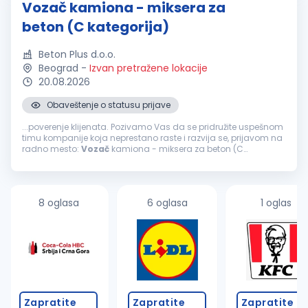
Vozač kamiona - miksera za
beton (C kategorija)
Beton Plus d.o.o.
Beograd
-
Izvan pretražene lokacije
20.08.2026
Obaveštenje o statusu prijave
...poverenje klijenata. Pozivamo Vas da se pridružite uspešnom
timu kompanije koja neprestano raste i razvija se, prijavom na
radno mesto:
Vozač
kamiona - miksera za beton (C
kategorija) Uslovi: Lekarski pregled za
vozače
Vozačka
dozvola C kategorije...
8 oglasa
6 oglasa
1 oglas
Zapratite
Zapratite
Zapratite