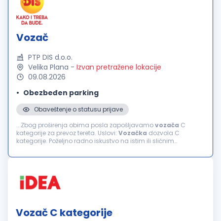
Vozač
PTP DIS d.o.o.
Velika Plana
-
Izvan pretražene lokacije
09.08.2026
Obezbeđen parking
Obaveštenje o statusu prijave
...Zbog proširenja obima posla zapošljavamo
vozača
C
kategorije za prevoz tereta. Uslovi:
Vozačka
dozvola C
kategorije. Poželjno radno iskustvo na istim ili sličnim
poslovima. Odgovornost, pouzdanost i profesionalan odnos
prema poslu. Savesno...
Vozač C kategorije