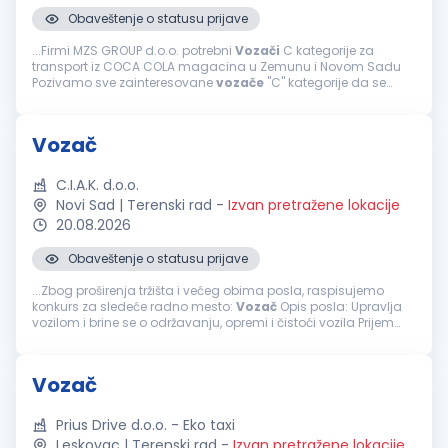
Obaveštenje o statusu prijave
...Firmi MZS GROUP d.o.o. potrebni
Vozači
C kategorije za
transport iz COCA COLA magacina u Zemunu i Novom Sadu
Pozivamo sve zainteresovane
vozače
"C" kategorije da se
pridruže našem timu za domaći transport i distribuciju gotovih
proizvoda. Pozicija...
Vozač
C.I.A.K. d.o.o.
Novi Sad | Terenski rad
-
Izvan pretražene lokacije
20.08.2026
Obaveštenje o statusu prijave
...Zbog proširenja tržišta i većeg obima posla, raspisujemo
konkurs za sledeće radno mesto:
Vozač
Opis posla: Upravlja
vozilom i brine se o održavanju, opremi i čistoći vozila Prijem
robe Utovar i istovar robe Brine o preuzetoj robi Sortiranje...
Vozač
Prius Drive d.o.o. - Eko taxi
Leskovac | Terenski rad
-
Izvan pretražene lokacije