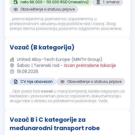
neto 96.000 - 110.000 RSD (mesečno)
1. smena
Obaveštenje o statusu prijave
...prema klijentima, partnerima i zaposlenima, u
profesionalnom okruženju koje podstiče rast i razvoj. Zbog
širenja obima poslovanja, pozivamo odgovorne i posvećene
profesionalce da se pridruže našem timu na poziciji:
Vozač
dostavnog vozila B kategorija...
Vozač (B kategorija)
United Alloy-Tech Europe (MINTH Group)
Šabac | Terenski rad
-
Izvan pretražene lokacije
19.08.2026
CV nije obavezan
Obaveštenje o statusu prijave
...Opis posla Kao
vozač
u našoj kompaniji, bićete odgovorni za
bezbedan i pravovremen prevoz zaposlenih, dokumentacije i
druge robe u skladu sa potrebama poslovanja. Vaše
odgovornosti uključuju: Bezbedno upravljanje službenim
vozilom u skladu...
Vozač B i C kategorije za
međunarodni transport robe