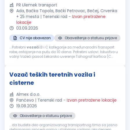
PR Ulemek transport
Ada, Bačka Topola, Bački Petrovac, Bečej, Crvenka
+ 25 mesta | Terenski rad
-
Izvan pretražene
lokacije
03.09.2026
CV nije obavezan
Obaveštenje o statusu prijave
...Potrebni
vozači
B i C kategorije za međunarodni transport
robe, ostajanje na putu do 10 dana. Potrebni uslovi: Iskustvo u
vožnji Važeći pasoš Lekarsko uverenje Tahograf kartica (C
kategorija solo kamion) CPC Sertifikat (C kategorija solo...
Vozač teških teretnih vozila i
cisterne
Almex d.o.o.
Pančevo | Terenski rad
-
Izvan pretražene lokacije
19.08.2026
Obaveštenje o statusu prijave
...da budete deo organizovanog transportnog tima sa jasno
definisanim procedurama i stabilnim radnim okruženjem,