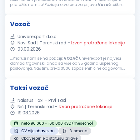
pridružite nam se! Pozicija otvorena za prijavu:
Vozač
teških
teretnih vozila i cisterne Mesto rada: Pančevo Vaše
odgovornosti: Upravljanje...
Vozač
Univerexport d.o.o.
Novi Sad | Terenski rad
-
Izvan pretražene lokacije
03.09.2026
...Pridruži nam se na poziciji:
VOZAČ
Univerexport je najveći
domaći trgovinski lanac sa više od 35 godina uspešnog
poslovanja. Naš tim, preko 3500 zaposlenih čine odgovorni,
pouzdani, vedri i posvećeni pojedinci. Svakodnevno težimo
izvrsnosti...
Taksi vozač
Naissus Taxi - Prvi Taxi
Niš | Terenski rad
-
Izvan pretražene lokacije
19.08.2026
neto 90.000 - 160.000 RSD (mesečno)
CV nije obavezan
3. smena
Obaveštenje o statusu prijave