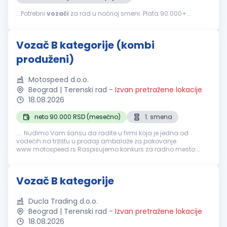
...Potrebni
vozači
za rad u noćnoj smeni. Plata 90.000+...
Vozač B kategorije (kombi
produženi)
Motospeed d.o.o.
Beograd | Terenski rad
-
Izvan pretražene lokacije
18.08.2026
neto 90.000 RSD (mesečno)
1. smena
.... Nudimo Vam šansu da radite u firmi koja je jedna od
vodećih na tržištu u prodaji ambalaže za pakovanje.
www.motospeed.rs Raspisujemo konkurs za radno mesto:
Vozač
B kategorije (vozi se kombi produženi-kocka) Opis
posla: Kapilarni razvoz robe...
Vozač B kategorije
Ducla Trading d.o.o.
Beograd | Terenski rad
-
Izvan pretražene lokacije
18.08.2026