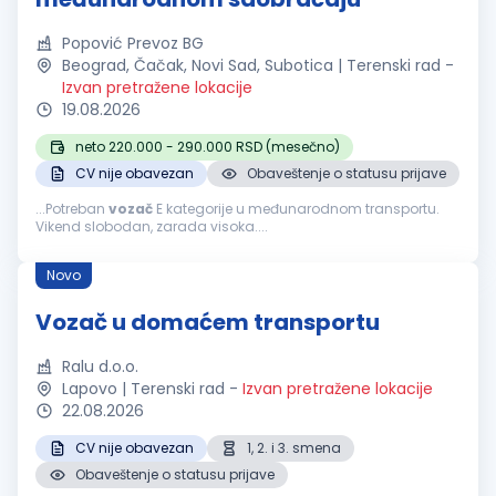
Popović Prevoz BG
Beograd, Čačak, Novi Sad, Subotica | Terenski rad
-
Izvan pretražene lokacije
19.08.2026
neto 220.000 - 290.000 RSD (mesečno)
CV nije obavezan
Obaveštenje o statusu prijave
...Potreban
vozač
E kategorije u međunarodnom transportu.
Vikend slobodan, zarada visoka....
Novo
Vozač u domaćem transportu
Ralu d.o.o.
Lapovo | Terenski rad
-
Izvan pretražene lokacije
22.08.2026
CV nije obavezan
1, 2. i 3. smena
Obaveštenje o statusu prijave