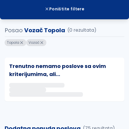
Poništite filtere
Posao
Vozač Topola
(0 rezultata)
Topola
Vozač
Trenutno nemamo poslove sa ovim
kriterijumima, ali...
Ako sačuvate ovu pretragu, obavestićemo vas putem 
uvajte pretragu
Dodatna ponuda poslova
(75 rezultata)