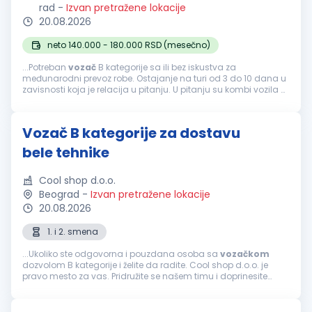
rad
-
Izvan pretražene lokacije
20.08.2026
neto 140.000 - 180.000 RSD (mesečno)
...Potreban
vozač
B kategorije sa ili bez iskustva za
međunarodni prevoz robe. Ostajanje na turi od 3 do 10 dana u
zavisnosti koja je relacija u pitanju. U pitanju su kombi vozila B
kategorije sa ugrađenim krevetom za spavanje. Prevoz se vrši
ka svim...
Vozač B kategorije za dostavu
bele tehnike
Cool shop d.o.o.
Beograd
-
Izvan pretražene lokacije
20.08.2026
1. i 2. smena
...Ukoliko ste odgovorna i pouzdana osoba sa
vozačkom
dozvolom B kategorije i želite da radite. Cool shop d.o.o. je
pravo mesto za vas. Pridružite se našem timu i doprinesite
uspehu naše kompanije u Beogradu. Radujemo se vašoj
prijavi i mogućnosti...