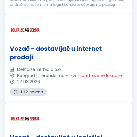
pridruži se našem timu logistike. šta te očekuje na poziciji
vozača
kamiona: Prevoz cementa i drugih materijala
tegljačem s cisternom...
Vozač - dostavljač u internet
prodaji
Delhaize Serbia d.o.o.
Beograd | Terenski rad
-
Izvan pretražene lokacije
27.08.2026
1. i 2. smena