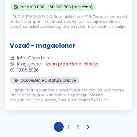
neto 100.000 - 150.000 RSD (mesečno)
...DUCLA TRADING D.O.O, Batajnički drum 299, Zemun - jedna od
vodećih kompanija u oblasti uvoza i distribucije robe široke
potrošnje, usled povećanog obima posla, traži vredne i marljive
osobe za područje Beograda - za radno mesto:
Vozač
B
kategorije...
Vozač - magacioner
Inter Cars d.o.o.
Kragujevac
-
Izvan pretražene lokacije
18.08.2026
Obaveštenje o statusu prijave
...i ambicioznih planova širenja mreže poslovnica, kompanija
Inter Cars doo, traži kandidata za poziciju:
Vozač
-
magacioner Kragujevac, Save Kovačevića 54B (više
izvršilaca) Opis posla: Prijem robe u magacin upotrebom
Barkod skenera i označavanje...
1
2
3