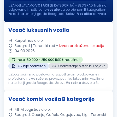
...ZAPOšLJAVAMO
VOZAČE
(B KATEGORIJA) - BEOGRAD Tražimo
odgovorne i motivisane
vozače
sa položenom B kategorijom
za rad na teritoriji grada Beograda. Uslovi:
Vozačka
dozvola
B kategorije Ljubaznost, uslužnost i profesionalan odnos
prema poslu Nudimo...
Vozač luksuznih vozila
Karpathos d.o.o.
Beograd | Terenski rad
-
Izvan pretražene lokacije
04.09.2026
neto 150.000 - 250.000 RSD (mesečno)
CV nije obavezan
Obaveštenje o statusu prijave
...Zbog proširenja poslovanja zapošljavamo odgovorne i
profesionalne
vozače
za prevoz putnika luksuznim vozilima
na teritoriji grada Beograda. Uslovi:
Vozačka
dozvola B
kategorije.
Vozačka
dozvola najmanje 5 godina. Ljubaznost,
profesionalnost...
Vozač kombi vozila B kategorije
Filli M Logistics d.o.o.
Beograd, Ćuprija, Čačak, Kragujevac, Ljig | Terenski