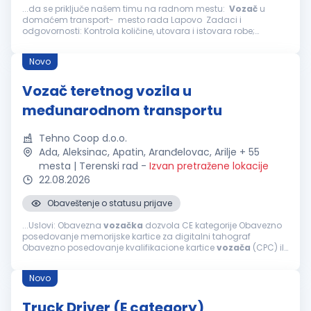
...da se priključe našem timu na radnom mestu:
Vozač
u
domaćem transport- mesto rada Lapovo Zadaci i
odgovornosti: Kontrola količine, utovara i istovara robe;
Upravljanje vozilom u skladu sa zakonskim saobraćajnim
propisima i pravilima definisanim...
Novo
Vozač teretnog vozila u
međunarodnom transportu
Tehno Coop d.o.o.
Ada, Aleksinac, Apatin, Aranđelovac, Arilje + 55
mesta | Terenski rad
-
Izvan pretražene lokacije
22.08.2026
Obaveštenje o statusu prijave
...Uslovi: Obavezna
vozačka
dozvola CE kategorije Obavezno
posedovanje memorijske kartice za digitalni tahograf
Obavezno posedovanje kvalifikacione kartice
vozača
(CPC) ili
COD 95 Poželjan ADR sertifikat Bez iskustva u međunarodnom
transportu...
Novo
Truck Driver (E category)