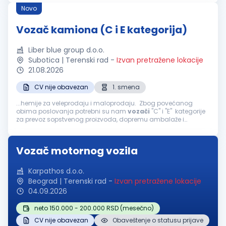
Novo
Vozač kamiona (C i E kategorija)
Liber blue group d.o.o.
Subotica | Terenski rad
-
Izvan pretražene lokacije
21.08.2026
CV nije obavezan
1. smena
...hemije za veleprodaju i maloprodaju. Zbog povećanog
obima poslovanja potrebni su nam
vozači
"C" i "E" kategorije
za prevoz sopstvenog proizvoda, dopremu ambalaže i
sirovina na domaćem tržištu. Uslovi: dozvola sa traženom
kategorijom, važeći...
Vozač motornog vozila
Karpathos d.o.o.
Beograd | Terenski rad
-
Izvan pretražene lokacije
04.09.2026
neto 150.000 - 200.000 RSD (mesečno)
CV nije obavezan
Obaveštenje o statusu prijave