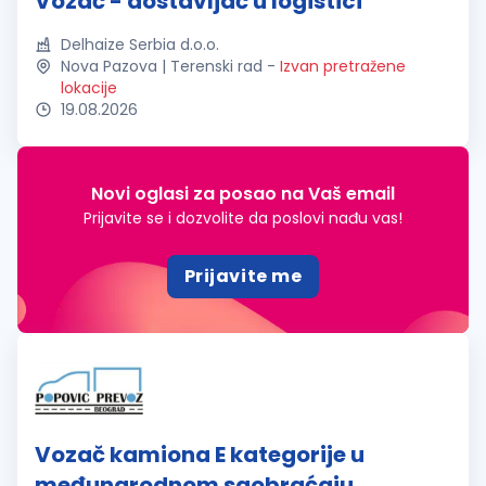
Vozač - dostavljač u logistici
Delhaize Serbia d.o.o.
Nova Pazova | Terenski rad
-
Izvan pretražene
lokacije
19.08.2026
Novi oglasi za posao na Vaš email
Prijavite se i dozvolite da poslovi nađu vas!
Prijavite me
Vozač kamiona E kategorije u
međunarodnom saobraćaju