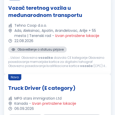
Vozač teretnog vozila u
međunarodnom transportu
Tehno Coop d.o.o.
Ada, Aleksinac, Apatin, Aranđelovac, Arilje + 55
mesta | Terenski rad
-
Izvan pretražene lokacije
22.08.2026
Obaveštenje o statusu prijave
...Uslovi: Obavezna
vozačka
dozvola CE kategorije Obavezno
posedovanje memorijske kartice za digitalni tahograf
Obavezno posedovanje kvalifikacione kartice
vozača
(CPC) ili
COD 95 Poželjan ADR sertifikat Bez iskustva u međunarodnom
transportu...
Novo
Truck Driver (E category)
MPG stars immigration Ltd
Kanada
-
Izvan pretražene lokacije
06.09.2026