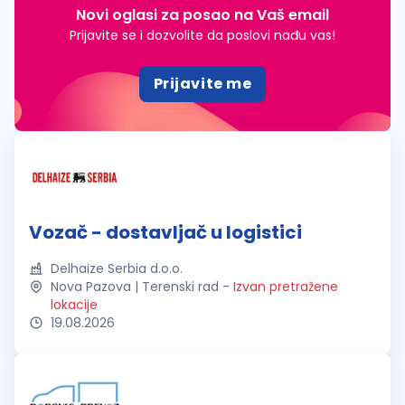
Novi oglasi za posao na Vaš email
Prijavite se i dozvolite da poslovi nađu vas!
Prijavite me
Vozač - dostavljač u logistici
Delhaize Serbia d.o.o.
Nova Pazova | Terenski rad
-
Izvan pretražene
lokacije
19.08.2026