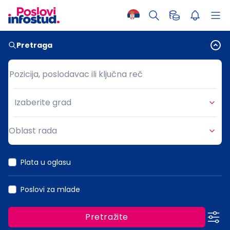
Pretraga
Pozicija, poslodavac ili ključna reč
Pozicija, poslodavac ili ključna reč
Izaberite grad
Grad
Oblast rada
Oblast rada
Plata u oglasu
Poslovi za mlade
Pretražite