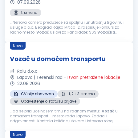
07.09.2026
1. smena
...Neretva Komerc preduzeće za spoljnu i unutrašnju trgovinu i
usluge d.o.o. Beograd Rajka Mitića 12, raspisuje konkurs za
radno mesto:
Vozač
Uslovi za kandidate: SSS
Vozačka
dozvola C kategorije za
vozača
Poželjno radno iskustvo
Dobra...
Novo
Vozač u domaćem transportu
Ralu d.o.o.
Lapovo | Terenski rad
-
Izvan pretražene lokacije
22.08.2026
CV nije obavezan
1, 2. i 3. smena
Obaveštenje o statusu prijave
...da se priključe našem timu na radnom mestu:
Vozač
u
domaćem transport- mesto rada Lapovo Zadaci i
odgovornosti: Kontrola količine, utovara i istovara robe;
Upravljanje vozilom u skladu sa zakonskim saobraćajnim
propisima i pravilima definisanim...
Novo