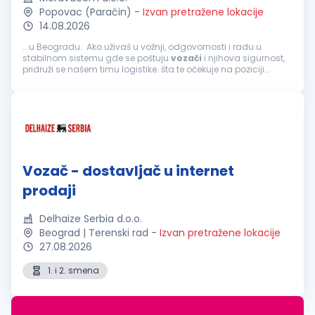
Popovac (Paraćin)
-
Izvan pretražene lokacije
14.08.2026
...u Beogradu. Ako uživaš u vožnji, odgovornosti i radu u
stabilnom sistemu gde se poštuju
vozači
i njihova sigurnost,
pridruži se našem timu logistike. šta te očekuje na poziciji
vozača
kamiona: Prevoz cementa i drugih materijala
tegljačem s cisternom...
Vozač - dostavljač u internet
prodaji
Delhaize Serbia d.o.o.
Beograd | Terenski rad
-
Izvan pretražene lokacije
27.08.2026
1. i 2. smena