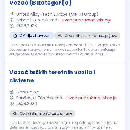
Vozač (B kategorija)
United Alloy-Tech Europe (MINTH Group)
Šabac | Terenski rad
-
Izvan pretražene lokacije
19.08.2026
CV nije obavezan
Obaveštenje o statusu prijave
...Opis posla Kao
vozač
u našoj kompaniji, bićete odgovorni za
bezbedan i pravovremen prevoz zaposlenih, dokumentacije i
druge robe u skladu sa potrebama poslovanja. Vaše
odgovornosti uključuju: Bezbedno upravljanje službenim
vozilom u skladu...
Vozač teških teretnih vozila i
cisterne
Almex d.o.o.
Pančevo | Terenski rad
-
Izvan pretražene lokacije
19.08.2026
Obaveštenje o statusu prijave
...da budete deo organizovanog transportnog tima sa jasno
definisanim procedurama i stabilnim radnim okruženjem,