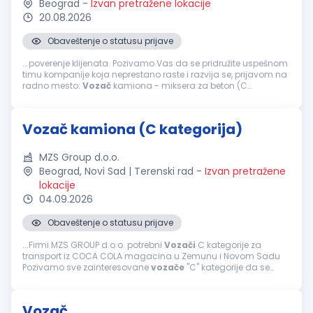
Beograd
-
Izvan pretražene lokacije
20.08.2026
Obaveštenje o statusu prijave
...poverenje klijenata. Pozivamo Vas da se pridružite uspešnom
timu kompanije koja neprestano raste i razvija se, prijavom na
radno mesto:
Vozač
kamiona - miksera za beton (C
kategorija) Uslovi: Lekarski pregled za
vozače
Vozačka
dozvola C kategorije...
Vozač kamiona (C kategorija)
MZS Group d.o.o.
Beograd, Novi Sad | Terenski rad
-
Izvan pretražene
lokacije
04.09.2026
Obaveštenje o statusu prijave
...Firmi MZS GROUP d.o.o. potrebni
Vozači
C kategorije za
transport iz COCA COLA magacina u Zemunu i Novom Sadu
Pozivamo sve zainteresovane
vozače
"C" kategorije da se
pridruže našem timu za domaći transport i distribuciju gotovih
proizvoda. Pozicija...
Vozač