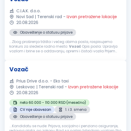
C.I.A.K. d.o.o.
Novi Sad | Terenski rad
-
Izvan pretražene lokacije
20.08.2026
Obaveštenje o statusu prijave
...Zbog proširenja tržišta i većeg obima posla, raspisujemo
konkurs za sledeće radno mesto:
Vozač
Opis posla: Upravlja
vozilom i brine se o održavanju, opremi i čistoći vozila Prijem
robe Utovar i istovar robe Brine o preuzetoj robi Sortiranje...
Vozač
Prius Drive d.o.o. - Eko taxi
Leskovac | Terenski rad
-
Izvan pretražene lokacije
20.08.2026
neto 60.000 - 110.000 RSD (mesečno)
CV nije obavezan
1. i 3. smena
Obaveštenje o statusu prijave
...Kandidatu se nude: Prijava, socijalno i penziono osiguranje,
redovna plata, po zakonu Rad sa našim hibridnim vozilom Eko