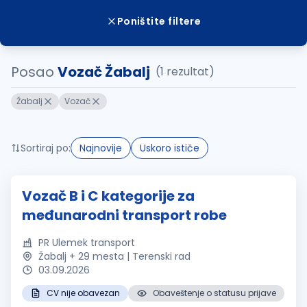
Poništite filtere
Posao
Vozač Žabalj
(1 rezultat)
Žabalj
Vozač
Sortiraj po:
Najnovije
Uskoro ističe
Vozač B i C kategorije za
međunarodni transport robe
PR Ulemek transport
Žabalj + 29 mesta | Terenski rad
03.09.2026
CV nije obavezan
Obaveštenje o statusu prijave