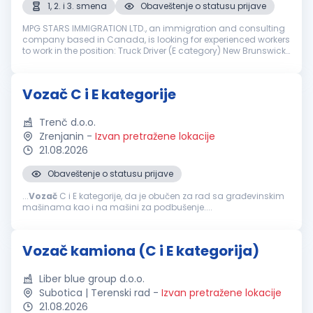
1, 2. i 3. smena
Obaveštenje o statusu prijave
MPG STARS IMMIGRATION LTD., an immigration and consulting
company based in Canada, is looking for experienced workers
to work in the position: Truck Driver (E category) New Brunswick,
Canada Job Description: Driving a flat or articulated truck for
t...
Vozač C i E kategorije
Trenč d.o.o.
Zrenjanin
-
Izvan pretražene lokacije
21.08.2026
Obaveštenje o statusu prijave
...
Vozač
C i E kategorije, da je obučen za rad sa građevinskim
mašinama kao i na mašini za podbušenje....
Vozač kamiona (C i E kategorija)
Liber blue group d.o.o.
Subotica | Terenski rad
-
Izvan pretražene lokacije
21.08.2026