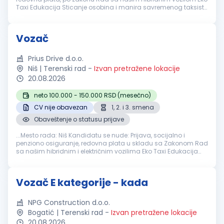
Taxi Edukacija Sticanje osobina i manira savremenog taksiste
Uslovi koje
vozač
treba da ispuni: Posedovanje
vozačke
dozvole...
Vozač
Prius Drive d.o.o.
Niš | Terenski rad
-
Izvan pretražene lokacije
20.08.2026
neto 100.000 - 150.000 RSD (mesečno)
CV nije obavezan
1, 2. i 3. smena
Obaveštenje o statusu prijave
...Mesto rada: Niš Kandidatu se nude: Prijava, socijalno i
penziono osiguranje, redovna plata u skladu sa Zakonom Rad
sa našim hibridnim i električnim vozilima Eko Taxi Edukacija
Sticanje osobina i manira savremenog taksiste Uslovi koje
vozač
...
Vozač E kategorije - kada
NPG Construction d.o.o.
Bogatić | Terenski rad
-
Izvan pretražene lokacije
20.08.2026