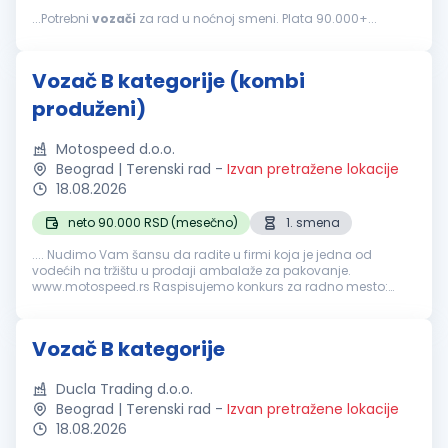
...Potrebni
vozači
za rad u noćnoj smeni. Plata 90.000+...
Vozač B kategorije (kombi
produženi)
Motospeed d.o.o.
Beograd | Terenski rad
-
Izvan pretražene lokacije
18.08.2026
neto 90.000 RSD (mesečno)
1. smena
.... Nudimo Vam šansu da radite u firmi koja je jedna od
vodećih na tržištu u prodaji ambalaže za pakovanje.
www.motospeed.rs Raspisujemo konkurs za radno mesto:
Vozač
B kategorije (vozi se kombi produženi-kocka) Opis
posla: Kapilarni razvoz robe...
Vozač B kategorije
Ducla Trading d.o.o.
Beograd | Terenski rad
-
Izvan pretražene lokacije
18.08.2026