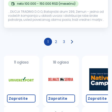
neto 100.000 - 150.000 RSD (mesečno)
...DUCLA TRADING D.O.O, Batajnički drum 299, Zemun - jedna od
vodećih kompanija u oblasti uvoza i distribucije robe široke
potrošnje, usled povećanog obima posla, traži vredne i marljive
osobe za područje Beograda - za radno mesto:
Vozač
B
kategorije...
1
2
3
11 oglasa
18 oglasa
Zapratite
Zapratite
Zapratite