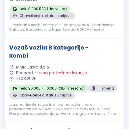
neto 8.000 RSD (dnevnica)
Obaveštenje o statusu prijave
...Potreban
vozač
E kategorije - kade Vozi se iz Crnobarskog
Salasa u Badovince na trasu Zarada 8.000+ dnevno...
Vozač vozila B kategorije -
kombi
MMM Lasta d.o.o.
Beograd
-
Izvan pretražene lokacije
19.08.2026
neto 96.000 - 110.000 RSD (mesečno)
1. smena
Obaveštenje o statusu prijave
...prema klijentima, partnerima i zaposlenima, u
profesionalnom okruženju koje podstiče rast i razvoj. Zbog
širenja obima poslovanja, pozivamo odgovorne i posvećene
profesionalce da se pridruže našem timu na poziciji:
Vozač
dostavnog vozila B kategorija...