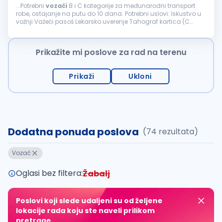
...Potrebni
vozači
B i C kategorije za međunarodni transport
robe, ostajanje na putu do 10 dana. Potrebni uslovi: Iskustvo u
vožnji Važeći pasoš Lekarsko uverenje Tahograf kartica (C
kategorija solo kamion) CPC Sertifikat (C kategorija solo...
Prikažite mi poslove za rad na terenu
Prikaži
Ukloni
Dodatna ponuda poslova
(74 rezultata)
Vozač
Oglasi bez filtera:
Žabalj
Poslovi koji slede udaljeni su od željene
lokacije rada koju ste naveli prilikom
pretrage.