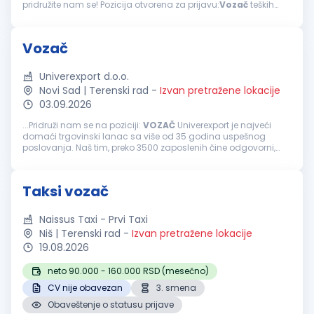
pridružite nam se! Pozicija otvorena za prijavu:
Vozač
teških
teretnih vozila i cisterne Mesto rada: Pančevo Vaše
odgovornosti: Upravljanje...
Vozač
Univerexport d.o.o.
Novi Sad | Terenski rad
-
Izvan pretražene lokacije
03.09.2026
...Pridruži nam se na poziciji:
VOZAČ
Univerexport je najveći
domaći trgovinski lanac sa više od 35 godina uspešnog
poslovanja. Naš tim, preko 3500 zaposlenih čine odgovorni,
pouzdani, vedri i posvećeni pojedinci. Svakodnevno težimo
izvrsnosti...
Taksi vozač
Naissus Taxi - Prvi Taxi
Niš | Terenski rad
-
Izvan pretražene lokacije
19.08.2026
neto 90.000 - 160.000 RSD (mesečno)
CV nije obavezan
3. smena
Obaveštenje o statusu prijave