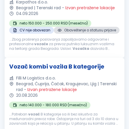
Karpathos d.o.o.
Beograd | Terenski rad
-
Izvan pretražene lokacije
04.09.2026
neto 150.000 - 250.000 RSD (mesečno)
CV nije obavezan
Obaveštenje o statusu prijave
...Zbog proširenja poslovanja zapošljavamo odgovorne i
profesionalne
vozače
za prevoz putnika luksuznim vozilima
na teritoriji grada Beograda. Uslovi:
Vozačka
dozvola B
kategorije.
Vozačka
dozvola najmanje 5 godina. Ljubaznost,
profesionalnost...
Vozač kombi vozila B kategorije
Filli M Logistics d.o.o.
Beograd, Ćuprija, Čačak, Kragujevac, Ljig | Terenski
rad
-
Izvan pretražene lokacije
20.08.2026
neto 140.000 - 180.000 RSD (mesečno)
...Potreban
vozač
B kategorije sa ili bez iskustva za
međunarodni prevoz robe. Ostajanje na turi od 3 do 10 dana u
zavisnosti koja je relacija u pitanju. U pitanju su kombi vozila B
kategorije sa ugrađenim krevetom za spavanje. Prevoz se vrši