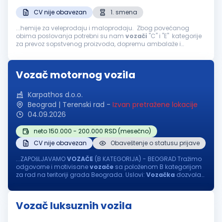
CV nije obavezan
1. smena
...hemije za veleprodaju i maloprodaju. Zbog povećanog
obima poslovanja potrebni su nam
vozači
"C" i "E" kategorije
za prevoz sopstvenog proizvoda, dopremu ambalaže i
sirovina na domaćem tržištu. Uslovi: dozvola sa traženom
kategorijom, važeći...
Vozač motornog vozila
Karpathos d.o.o.
Beograd | Terenski rad
-
Izvan pretražene lokacije
04.09.2026
neto 150.000 - 200.000 RSD (mesečno)
CV nije obavezan
Obaveštenje o statusu prijave
...ZAPOšLJAVAMO
VOZAČE
(B KATEGORIJA) - BEOGRAD Tražimo
odgovorne i motivisane
vozače
sa položenom B kategorijom
za rad na teritoriji grada Beograda. Uslovi:
Vozačka
dozvola
B kategorije Ljubaznost, uslužnost i profesionalan odnos
prema poslu Nudimo...
Vozač luksuznih vozila