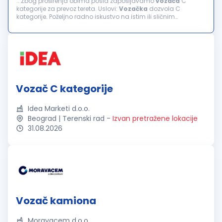
...Zbog proširenja obima posla zapošljavamo
vozača
C
kategorije za prevoz tereta. Uslovi:
Vozačka
dozvola C
kategorije. Poželjno radno iskustvo na istim ili sličnim
poslovima. Odgovornost, pouzdanost i profesionalan odnos
prema poslu. Savesno...
Vozač C kategorije
Idea Marketi d.o.o.
Beograd | Terenski rad
-
Izvan pretražene lokacije
31.08.2026
Vozač kamiona
Moravacem d.o.o.