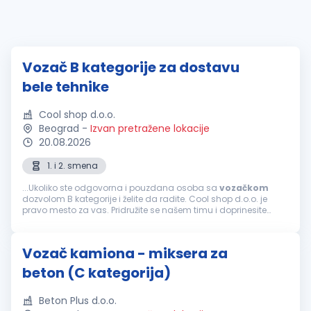
Vozač B kategorije za dostavu
bele tehnike
Cool shop d.o.o.
Beograd
-
Izvan pretražene lokacije
20.08.2026
1. i 2. smena
...Ukoliko ste odgovorna i pouzdana osoba sa
vozačkom
dozvolom B kategorije i želite da radite. Cool shop d.o.o. je
pravo mesto za vas. Pridružite se našem timu i doprinesite
uspehu naše kompanije u Beogradu. Radujemo se vašoj
prijavi i mogućnosti...
Vozač kamiona - miksera za
beton (C kategorija)
Beton Plus d.o.o.