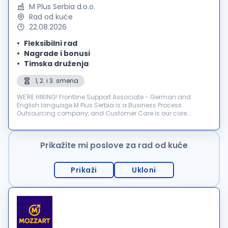
M Plus Serbia d.o.o.
Rad od kuće
22.08.2026
Fleksibilni rad
Nagrade i bonusi
Timska druženja
1, 2. i 3. smena
WE'RE HIRING! Frontline Support Associate - German and
English language M Plus Serbia is a Business Process
Outsourcing company, and Customer Care is our core.
Individual dedication, team expertise, and passion involved in
each inter...
Prikažite mi poslove za rad od kuće
Prikaži
Ukloni