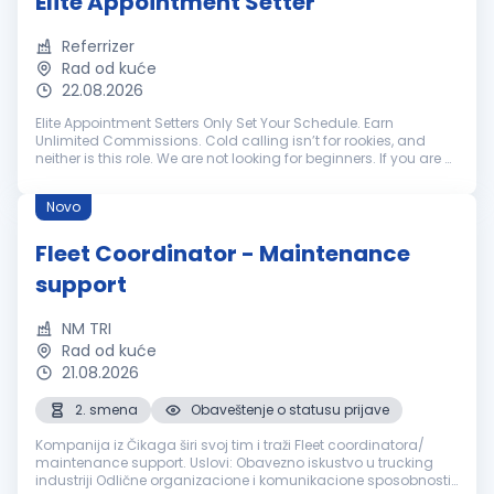
Elite Appointment Setter
Referrizer
Rad od kuće
22.08.2026
Elite Appointment Setters Only Set Your Schedule. Earn
Unlimited Commissions. Cold calling isn’t for rookies, and
neither is this role. We are not looking for beginners. If you are a
battle-tested appointment setter with a track record of
crushing hi...
Novo
Fleet Coordinator - Maintenance
support
NM TRI
Rad od kuće
21.08.2026
2. smena
Obaveštenje o statusu prijave
Kompanija iz Čikaga širi svoj tim i traži Fleet coordinatora/
maintenance support. Uslovi: Obavezno iskustvo u trucking
industriji Odlične organizacione i komunikacione sposobnosti