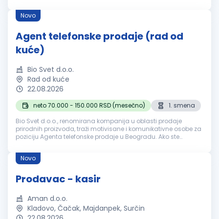
Kontoaktivierung mit Sorgfalt und Präzision bearbeiten
Regulierte Onboarding-Prozesse veran...
Novo
Agent telefonske prodaje (rad od
kuće)
Bio Svet d.o.o.
Rad od kuće
22.08.2026
neto 70.000 - 150.000 RSD (mesečno)
1. smena
Bio Svet d.o.o., renomirana kompanija u oblasti prodaje
prirodnih proizvoda, traži motivisane i komunikativne osobe za
poziciju Agenta telefonske prodaje u Beogradu. Ako ste
strastveni u pružanju izvanredne korisničke usluge i imate
talenat za prodaj...
Novo
Prodavac - kasir
Aman d.o.o.
Kladovo, Čačak, Majdanpek, Surčin
22.08.2026