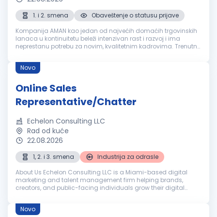
1. i 2. smena
Obaveštenje o statusu prijave
Kompanija AMAN kao jedan od najvećih domaćih trgovinskih
lanaca u kontinuitetu beleži intenzivan rast i razvoj i ima
neprestanu potrebu za novim, kvalitetnim kadrovima. Trenutno
smo u potrazi za novim kolegama na poziciji "PRODAVCA -
KASIRA" u našim ...
Novo
Online Sales
Representative/Chatter
Echelon Consulting LLC
Rad od kuće
22.08.2026
1, 2. i 3. smena
Industrija za odrasle
About Us Echelon Consulting LLC is a Miami-based digital
marketing and talent management firm helping brands,
creators, and public-facing individuals grow their digital
presence, build engaged audiences, and create scalable
social media systems that ...
Novo