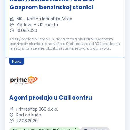
Gazprom benzinskoj stanici
NIS - Naftna Industrija Srbije
Kladovo + 210 mesta
16.08.2026
Kasir / točilac Mi smo NIS. Naša mreža NIS Petrol i Gazprom
benzinskih stanica je najveća u Srbiji, sa više od 300 prodajnih
mesta širom zemlje. Ukoliko si zainteresovan/a da svoju
karijeru započneš ili nastaviš u timu koji broji više od 13....
Novo
Agent prodaje u Call centru
Primeshop 360 d.o.o.
Rad od kuće
22.08.2026