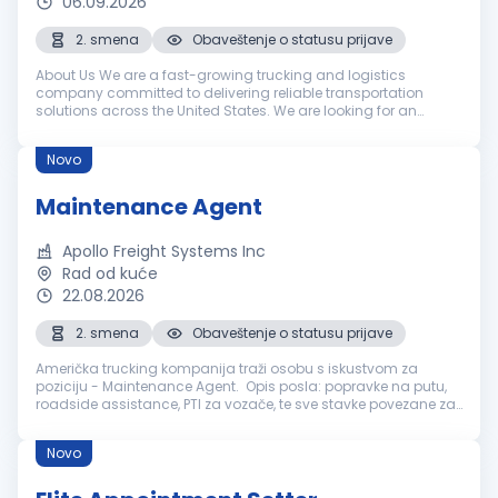
06.09.2026
2. smena
Obaveštenje o statusu prijave
About Us We are a fast-growing trucking and logistics
company committed to delivering reliable transportation
solutions across the United States. We are looking for an
experienced and highly organized Operations Manager to
lead our dispatch and opera...
Novo
Maintenance Agent
Apollo Freight Systems Inc
Rad od kuće
22.08.2026
2. smena
Obaveštenje o statusu prijave
Američka trucking kompanija traži osobu s iskustvom za
poziciju - Maintenance Agent. Opis posla: popravke na putu,
roadside assistance, PTI za vozače, te sve stavke povezane za
Maintenance na putu/tokom vožnje. - iskustvo je obavezno u
američkoj tru...
Novo