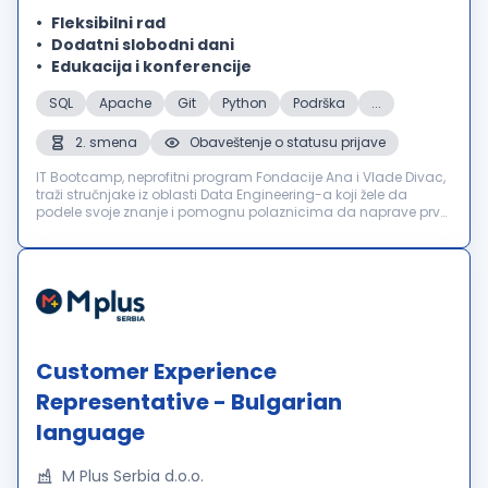
Fleksibilni rad
Dodatni slobodni dani
Edukacija i konferencije
SQL
Apache
Git
Python
Podrška
...
2. smena
Obaveštenje o statusu prijave
IT Bootcamp, neprofitni program Fondacije Ana i Vlade Divac,
traži stručnjake iz oblasti Data Engineering-a koji žele da
podele svoje znanje i pomognu polaznicima da naprave prve
korake ka uspešnoj IT karijeri. Naš Data Engineering Bootcamp
namenjen...
Customer Experience
Representative - Bulgarian
language
M Plus Serbia d.o.o.