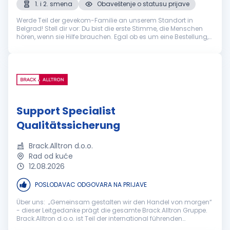
1. i 2. smena
Obaveštenje o statusu prijave
Werde Teil der gevekom-Familie an unserem Standort in
Belgrad! Stell dir vor: Du bist die erste Stimme, die Menschen
hören, wenn sie Hilfe brauchen. Egal ob es um eine Bestellung,
eine technische Frage oder eine allgemeine Auskunft geht – du
bist der...
Support Specialist
Qualitätssicherung
Brack.Alltron d.o.o.
Rad od kuće
12.08.2026
POSLODAVAC ODGOVARA NA PRIJAVE
Über uns: „Gemeinsam gestalten wir den Handel von morgen“
- dieser Leitgedanke prägt die gesamte Brack.Alltron Gruppe.
Brack.Alltron d.o.o. ist Teil der international führenden
Schweizer Brack.Alltron Gruppe, einem der grössten E-