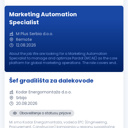
Odgovornost, preciznost i profesionalan pristup poslu Nudimo:
Odli...
Marketing Automation
Specialist
M Plus Serbia d.o.o.
Remote
12.08.2026
About the job We are looking for a Marketing Automation
Specialist to manage and optimize Pardot (MCAE) as the core
platform for global marketing operations. The role covers end-
to-end ownership of email marketing, lead capture,
automation, data man...
Šef gradilišta za dalekovode
Kodar Energomontaža d.o.o.
Srbija
20.08.2026
Obaveštenje o statusu prijave
Mi smo Kodar Energomontaža, vodeća EPC (Engineering,
Procurement, Construcion) kompanija u regionu jugoistočne