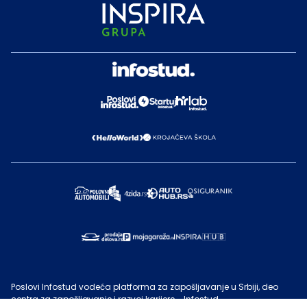
Poslovi Infostud vodeća platforma za zapošljavanje u Srbiji, deo
centra za zapošljavanje i razvoj karijere - Infostud.