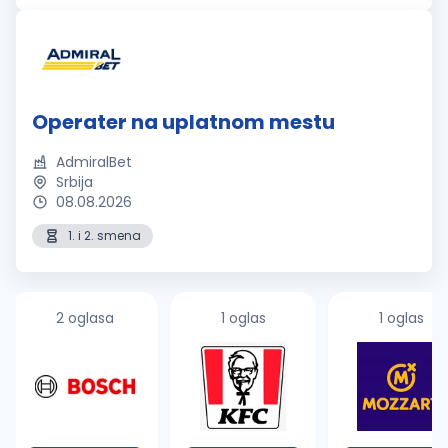
Commerce- und Distr...
Operater na uplatnom mestu
AdmiralBet
Srbija
08.08.2026
1. i 2. smena
2 oglasa
1 oglas
1 oglas