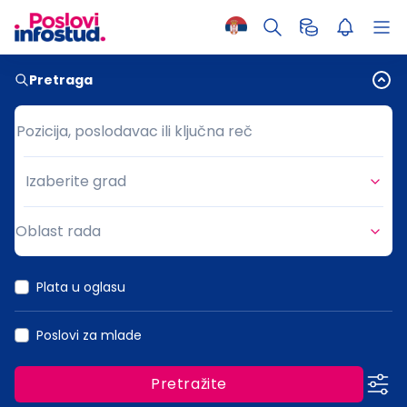
Pretraga
Pozicija, poslodavac ili ključna reč
Pozicija, poslodavac ili ključna reč
Izaberite grad
Grad
Oblast rada
Oblast rada
Plata u oglasu
Poslovi za mlade
Pretražite