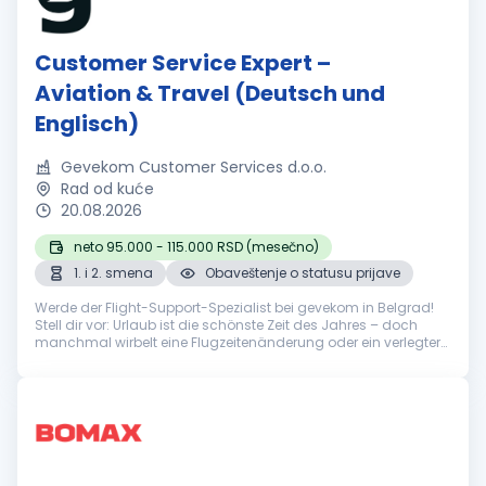
Customer Service Expert –
Aviation & Travel (Deutsch und
Englisch)
Gevekom Customer Services d.o.o.
Rad od kuće
20.08.2026
neto 95.000 - 115.000 RSD (mesečno)
1. i 2. smena
Obaveštenje o statusu prijave
Werde der Flight-Support-Spezialist bei gevekom in Belgrad!
Stell dir vor: Urlaub ist die schönste Zeit des Jahres – doch
manchmal wirbelt eine Flugzeitenänderung oder ein verlegter
Koffer die Pläne durcheinander. Hier kommst du ins Spiel! Du
bist di...