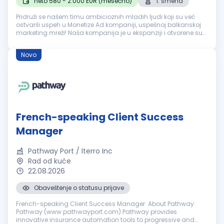
neto 580 - 2.000 EUR (mesečno)
1. smena
Pridruži se našem timu ambicioznih mladih ljudi koji su već
ostvarili uspeh u Monetize Ad kompaniji, uspešnoj balkanskoj
marketing mreži! Naša kompanija je u ekspanziji i otvorene su
nove kancelarije u Novom Sadu. Kompanija smo koja se dugi
niz godin...
Novo
French-speaking Client Success
Manager
Pathway Port / Iterro Inc
Rad od kuće
22.08.2026
Obaveštenje o statusu prijave
French-speaking Client Success Manager About Pathway:
Pathway (www.pathwayport.com) Pathway provides
innovative insurance automation tools to progressive and