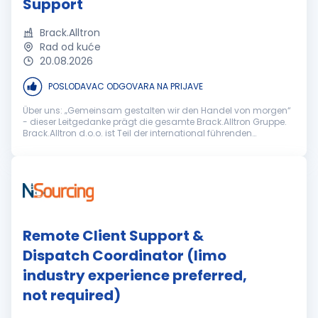
Support
Brack.Alltron
Rad od kuće
20.08.2026
POSLODAVAC ODGOVARA NA PRIJAVE
Über uns: „Gemeinsam gestalten wir den Handel von morgen“
- dieser Leitgedanke prägt die gesamte Brack.Alltron Gruppe.
Brack.Alltron d.o.o. ist Teil der international führenden
Schweizer Brack.Alltron Gruppe, einem der grössten E-
Commerce- und Distri...
Remote Client Support &
Dispatch Coordinator (limo
industry experience preferred,
not required)