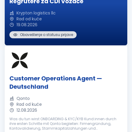
Regrutere za CDl vozače
Krypton logistics llc
Rad od kuće
19.08.2026
Obaveštenje o statusu prijave
Customer Operations Agent —
Deutschland
Qonto
Rad od kuće
12.08.2026
Was du tun wirst ONBOARDING & KYC/KYB Kund:innen durch
ihre ersten Schritte mit Qonto begleiten: Firmengründung,
Kontovalidierung, Stammkapitalzahlungen und