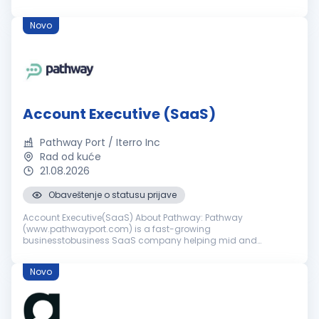
forward - thinking insurance agencies across the United
States, Canada and the UK. We s...
Novo
Account Executive (SaaS)
Pathway Port / Iterro Inc
Rad od kuće
21.08.2026
Obaveštenje o statusu prijave
Account Executive(SaaS) About Pathway: Pathway
(www.pathwayport.com) is a fast-growing
businesstobusiness SaaS company helping mid and
enterprise-sized insurance brokerages in Canada, the US,
and the UK drive growth, retention, and operational ef...
Novo