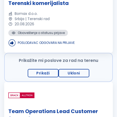
Terenski komerijalista
Bomax d.o.o.
Srbija | Terenski rad
20.08.2026
Obaveštenje o statusu prijave
POSLODAVAC ODGOVARA NA PRIJAVE
Prikažite mi poslove za rad na terenu
Prikaži
Ukloni
Team Operations Lead Customer