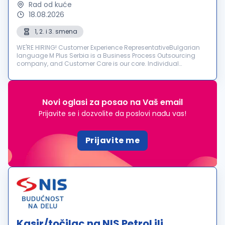
Rad od kuće
18.08.2026
1, 2. i 3. smena
WE'RE HIRING! Customer Experience RepresentativeBulgarian
language M Plus Serbia is a Business Process Outsourcing
company, and Customer Care is our core. Individual
dedication, team expertise, and passion involved in each
interactio...
Novi oglasi za posao na Vaš email
Prijavite se i dozvolite da poslovi nađu vas!
Prijavite me
Kasir/točilac na NIS Petrol ili