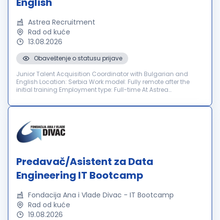
English
Astrea Recruitment
Rad od kuće
13.08.2026
Obaveštenje o statusu prijave
Junior Talent Acquisition Coordinator with Bulgarian and
English Location: Serbia Work model: Fully remote after the
initial training Employment type: Full-time At Astrea
Recruitment, we have been connecting talented people with
leading local and i...
Predavač/Asistent za Data
Engineering IT Bootcamp
Fondacija Ana i Vlade Divac - IT Bootcamp
Rad od kuće
19.08.2026