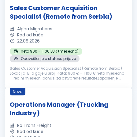
Sales Customer Acquisition
Specialist (Remote from Serbia)
Alpha Migrations
Rad od kuće
22.08.2026
neto 900 - 1.100 EUR (mesečno)
Obaveštenje o statusu prijave
Sales Customer Acquisition Specialist (Remote from Serbia)
Lokacija: Bilo gdje u SrbijiPlata: 900 € – 1.100 € neto mjesečno
+ realni mjesečni bonusi za ostvarene rezultateZaposlenje:
Puno radno vrijemeKompanija: Alpha Migrations O kompaniji
Alpha Mig...
Novo
Operations Manager (Trucking
Industry)
Ro Trans Freight
Rad od kuće