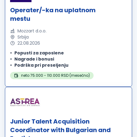
Operater/-ka na uplatnom
mestu
Mozzart d.o.o.
Srbija
22.08.2026
Popusti za zaposlene
Nagrade i bonusi
Podrška pri preseljenju
neto 75.000 - 110.000 RSD (mesečno)
Junior Talent Acquisition
Coordinator with Bulgarian and