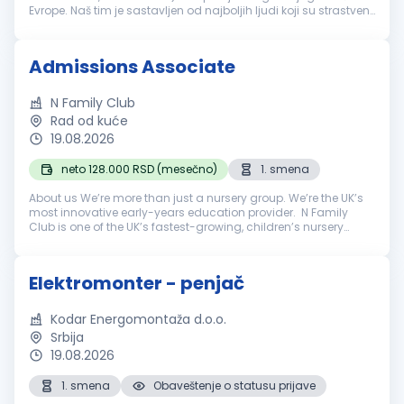
Evrope. Naš tim je sastavljen od najboljih ljudi koji su strastveni
prema poslu i posvećeni razvoju sjajnih projekata. Više od šest
decenij...
Admissions Associate
N Family Club
Rad od kuće
19.08.2026
neto 128.000 RSD (mesečno)
1. smena
About us We’re more than just a nursery group. We’re the UK’s
most innovative early-years education provider. N Family
Club is one of the UK’s fastest-growing, children’s nursery
Groups.Based in London, we launched N in 2017 and in eight
years, we’v...
Elektromonter - penjač
Kodar Energomontaža d.o.o.
Srbija
19.08.2026
1. smena
Obaveštenje o statusu prijave