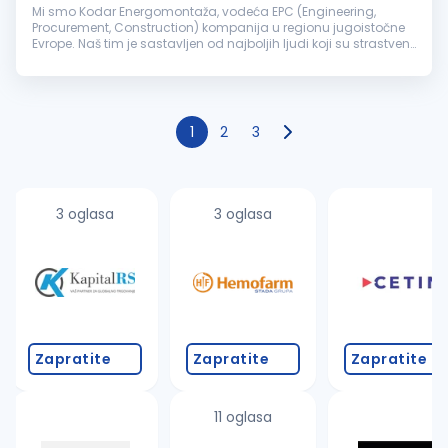
Mi smo Kodar Energomontaža, vodeća EPC (Engineering,
Procurement, Construction) kompanija u regionu jugoistočne
Evrope. Naš tim je sastavljen od najboljih ljudi koji su strastveni
prema poslu i posvećeni razvoju sjajnih projekata. Više od šest
deceni...
1
2
3
3 oglasa
3 oglasa
Zapratite
Zapratite
Zapratite
11 oglasa