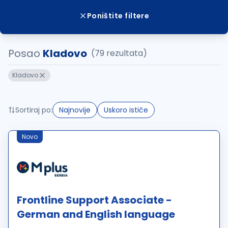
Poništite filtere
Posao
Kladovo
(79 rezultata)
Kladovo
Sortiraj po:
Najnovije
Uskoro ističe
Novo
Frontline Support Associate -
German and English language