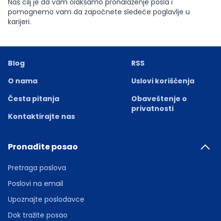
Naš cilj je da vam olakšamo pronalaženje posla i
pomognemo vam da započnete sledeće poglavlje u
karijeri.
Blog
RSS
O nama
Uslovi korišćenja
Česta pitanja
Obaveštenje o
privatnosti
Kontaktirajte nas
Pronađite posao
Pretraga poslova
Poslovi na email
Upoznajte poslodavce
Dok tražite posao