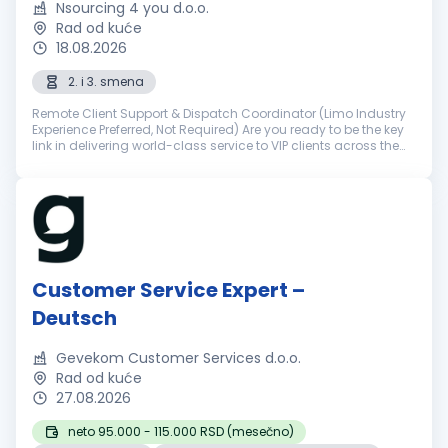
Nsourcing 4 you d.o.o.
Rad od kuće
18.08.2026
2. i 3. smena
Remote Client Support & Dispatch Coordinator (Limo Industry
Experience Preferred, Not Required) Are you ready to be the key
link in delivering world-class service to VIP clients across the
world? NSourcing is a premier outsourcing partner for elite ...
Customer Service Expert –
Deutsch
Gevekom Customer Services d.o.o.
Rad od kuće
27.08.2026
neto 95.000 - 115.000 RSD (mesečno)