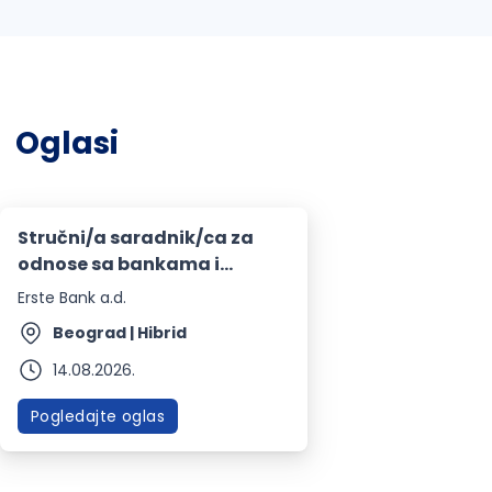
Oglasi
Stručni/a saradnik/ca za
odnose sa bankama i
nebankarskim finansijskim
Erste Bank a.d.
institucijama
Beograd | Hibrid
14.08.2026.
Pogledajte oglas