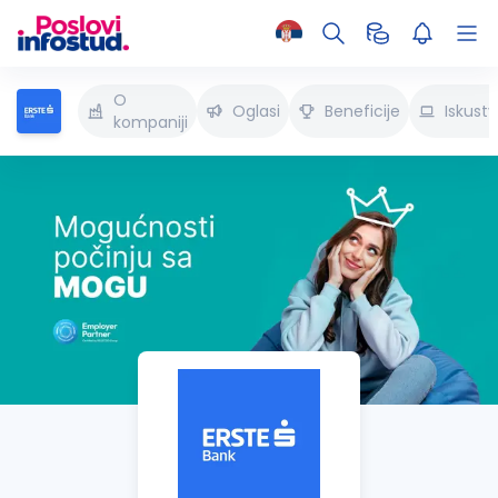
O
Oglasi
Beneficije
Iskust
kompaniji