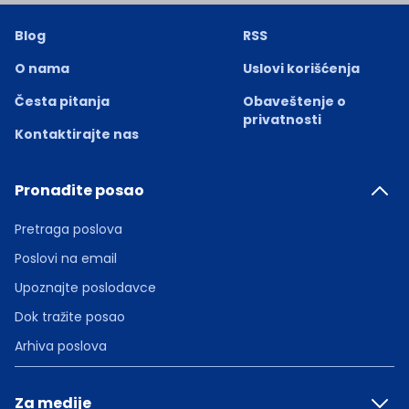
Blog
RSS
O nama
Uslovi korišćenja
Česta pitanja
Obaveštenje o
privatnosti
Kontaktirajte nas
Pronađite posao
Pretraga poslova
Poslovi na email
Upoznajte poslodavce
Dok tražite posao
Arhiva poslova
Za medije