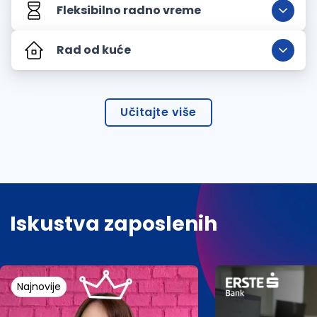
Fleksibilno radno vreme
Rad od kuće
Učitajte više
Iskustva zaposlenih
Najnovije