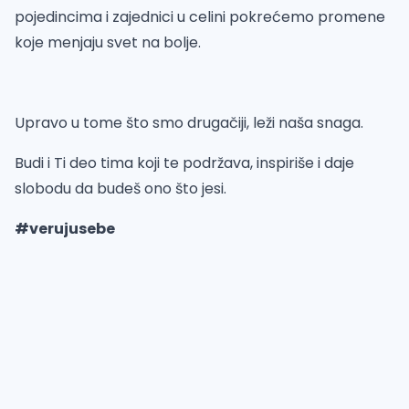
pojedincima i zajednici u celini pokrećemo promene
koje menjaju svet na bolje.
Upravo u tome što smo drugačiji, leži naša snaga.
Budi i Ti deo tima koji te podržava, inspiriše i daje
slobodu da budeš ono što jesi.
#verujusebe