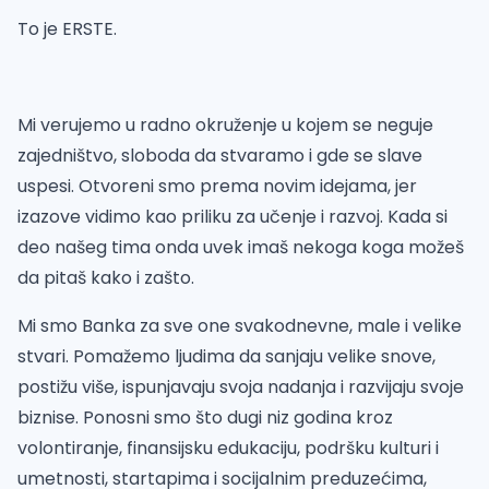
To je ERSTE.
Mi verujemo u radno okruženje u kojem se neguje
zajedništvo, sloboda da stvaramo i gde se slave
uspesi. Otvoreni smo prema novim idejama, jer
izazove vidimo kao priliku za učenje i razvoj. Kada si
deo našeg tima onda uvek imaš nekoga koga možeš
da pitaš kako i zašto.
Mi smo Banka za sve one svakodnevne, male i velike
stvari. Pomažemo ljudima da sanjaju velike snove,
postižu više, ispunjavaju svoja nadanja i razvijaju svoje
biznise. Ponosni smo što dugi niz godina kroz
volontiranje, finansijsku edukaciju, podršku kulturi i
umetnosti, startapima i socijalnim preduzećima,