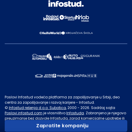
Poslovi Infostud vodeća platforma za zapošljavanje u Srbiji, deo
centra za zapošljavanje i razvoj karijere - Infostud.
©
Infostud rešenja d.o.o. Subotica
, 2000 -
2026
. Sadržaj sajta
Poslovi.infostud.com
je vlasništvo
Infostuda
. Zabranjeno je njegovo
preuzimanje bez dozvole
Infostuda
, zarad komercijalne upotrebe ili
u druge svrhe, osim za lične potrebe posetilaca sajta.
Uslovi
Zapratite kompaniju
korišćenja.