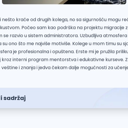
i nešto kraće od drugih kolega, no sa sigurnošću mogu re
iskustvom. Počeo sam kao podrška na projektu migracije 
 se razvio u sistem administratora. Uzbudljiva atmosfera i
su ono što me najviše motiviše. Kolege u mom timu su sja
ra je profesionalna i opuštena. Erste mi je pružila priliku z
j kroz interni program mentorstva i edukativne kurseve. Za
veštine i znanja i jedva čekam dalje mogućnosti za učenj
i sadržaj