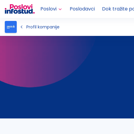
Poslovi
Poslodavci
Dok tražite p
Profil kompanije