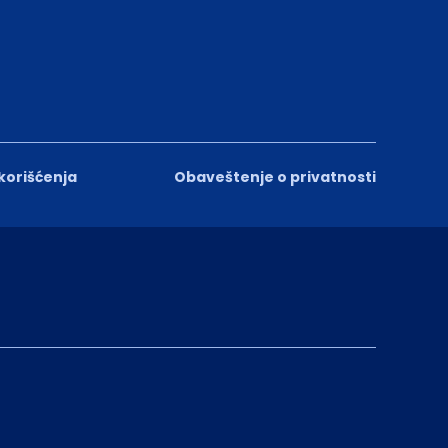
 korišćenja
Obaveštenje o privatnosti