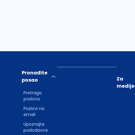
Pronađite
Za
posao
medije
Pretraga
poslova
Poslovi na
email
Upoznajte
poslodavce