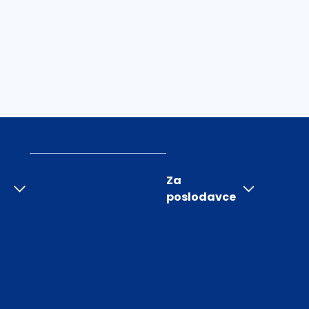
Za
poslodavce