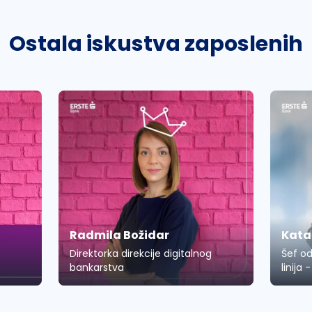
Ostala iskustva zaposlenih
Radmila Božidar
Kata
Direktorka direkcije digitalnog
Šef od
bankarstva
linija