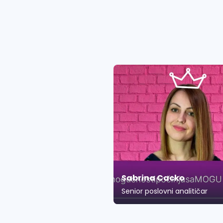
Sabrina Cacko
Senior poslovni analitičar