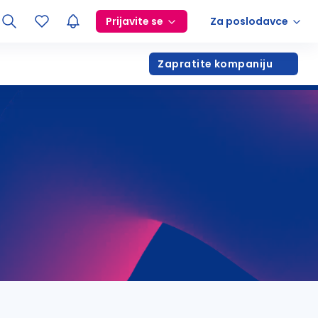
Prijavite se
Za poslodavce
Zapratite kompaniju