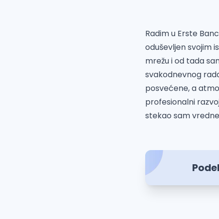
Radim u Erste Banc
oduševljen svojim 
mrežu i od tada sam
svakodnevnog rada 
posvećene, a atmosfe
profesionalni razvo
stekao sam vredne 
Podel