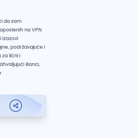
ći da sam
zaposlenih na VPN
 izazovi
jne, podržavajuće i
a lični i
hvaljujući Banci,
e