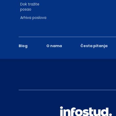
Dok tražite
posao
Arhiva poslova
Blog
O nama
Česta pitanja