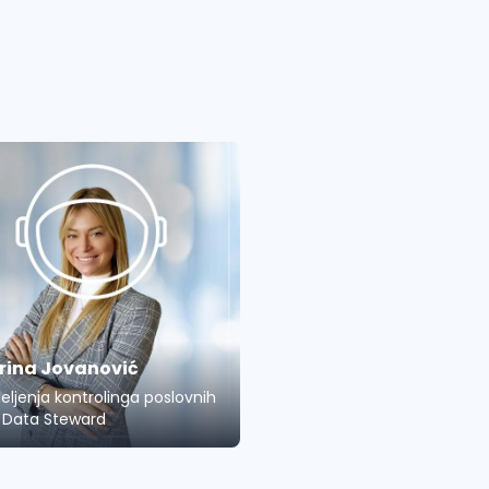
rina Jovanović
eljenja kontrolinga poslovnih
 - Data Steward