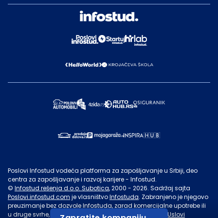
Poslovi Infostud vodeća platforma za zapošljavanje u Srbiji, deo
centra za zapošljavanje i razvoj karijere - Infostud.
©
Infostud rešenja d.o.o. Subotica
, 2000 -
2026
. Sadržaj sajta
Poslovi.infostud.com
je vlasništvo
Infostuda
. Zabranjeno je njegovo
preuzimanje bez dozvole
Infostuda
, zarad komercijalne upotrebe ili
u druge svrhe, osim za lične potrebe posetilaca sajta.
Uslovi
Zapratite kompaniju