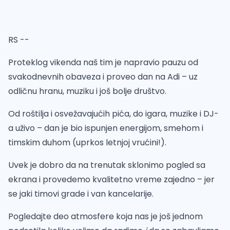
RS --
Proteklog vikenda naš tim je napravio pauzu od
svakodnevnih obaveza i proveo dan na Adi – uz
odličnu hranu, muziku i još bolje društvo.
Od roštilja i osvežavajućih pića, do igara, muzike i DJ-
a uživo – dan je bio ispunjen energijom, smehom i
timskim duhom (uprkos letnjoj vrućini!).
Uvek je dobro da na trenutak sklonimo pogled sa
ekrana i provedemo kvalitetno vreme zajedno – jer
se jaki timovi grade i van kancelarije.
Pogledajte deo atmosfere koja nas je još jednom