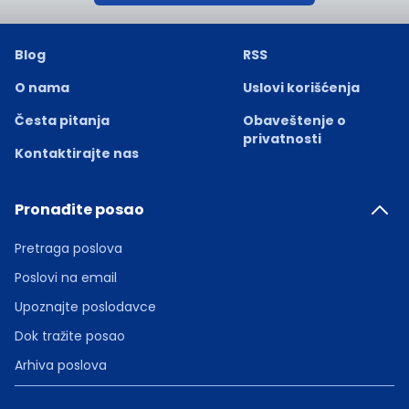
Blog
RSS
O nama
Uslovi korišćenja
Česta pitanja
Obaveštenje o
privatnosti
Kontaktirajte nas
Pronađite posao
Pretraga poslova
Poslovi na email
Upoznajte poslodavce
Dok tražite posao
Arhiva poslova