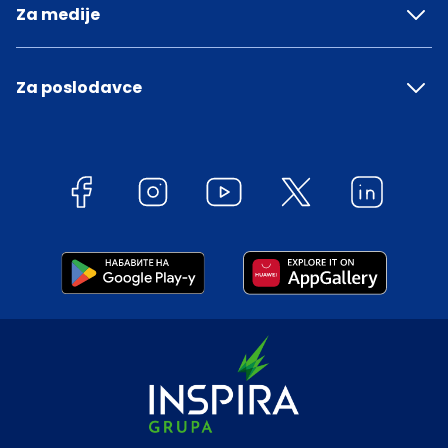
Za medije
Za poslodavce