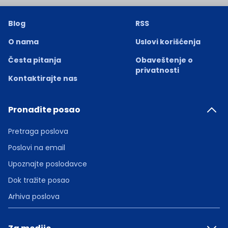
Blog
RSS
O nama
Uslovi korišćenja
Česta pitanja
Obaveštenje o
privatnosti
Kontaktirajte nas
Pronađite posao
Pretraga poslova
Poslovi na email
Upoznajte poslodavce
Dok tražite posao
Arhiva poslova