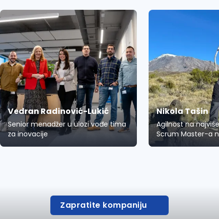
Vedran Radinović-Lukić
Nikola Tašin
Senior menadžer u ulozi vođe tima
Agilnost na najvi
za inovacije
Scrum Master-a n
Zapratite kompaniju