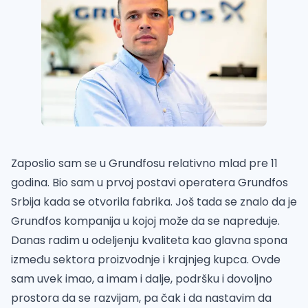
Zaposlio sam se u Grundfosu relativno mlad pre 11
godina. Bio sam u prvoj postavi operatera Grundfos
Srbija kada se otvorila fabrika. Još tada se znalo da je
Grundfos kompanija u kojoj može da se napreduje.
Danas radim u odeljenju kvaliteta kao glavna spona
između sektora proizvodnje i krajnjeg kupca. Ovde
sam uvek imao, a imam i dalje, podršku i dovoljno
prostora da se razvijam, pa čak i da nastavim da