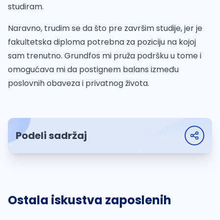
studiram.
Naravno, trudim se da što pre završim studije, jer je
fakultetska diploma potrebna za poziciju na kojoj
sam trenutno. Grundfos mi pruža podršku u tome i
omogućava mi da postignem balans između
poslovnih obaveza i privatnog života.
Podeli sadržaj
Ostala iskustva zaposlenih