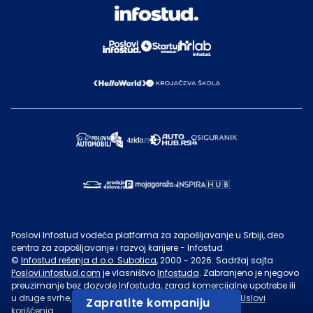
Poslovi Infostud vodeća platforma za zapošljavanje u Srbiji, deo
centra za zapošljavanje i razvoj karijere - Infostud.
©
Infostud rešenja d.o.o. Subotica
, 2000 -
2026
. Sadržaj sajta
Poslovi.infostud.com
je vlasništvo
Infostuda
. Zabranjeno je njegovo
preuzimanje bez dozvole
Infostuda
, zarad komercijalne upotrebe ili
u druge svrhe, osim za lične potrebe posetilaca sajta.
Uslovi
Zapratite kompaniju
korišćenja.