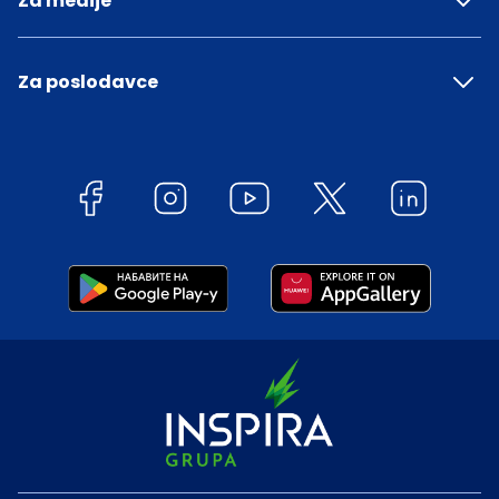
Za medije
Za poslodavce