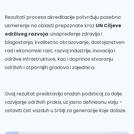
Rezultati procesa akreditacije potvrđuju posebno
usmerenje na oblasti prepoznate kroz
UN Ciljeve
održivog razvoja
: unapređenje zdravlja i
blagostanja, kvalitetno obrazovanje, dostojanstven
rad i ekonomski rast, razvoj industrije, inovacija i
održive infrastrukture, kao i doprinos stvaranju
održivih i otpornijih gradova i zajednica.
Ovaj rezultat predstavlja snažan podsticaj za dalje
razvijanje održivih praksi, uz jasno definisanu viziju –
ostaviti čist vazduh u Srbiji za generacije koje dolaze.