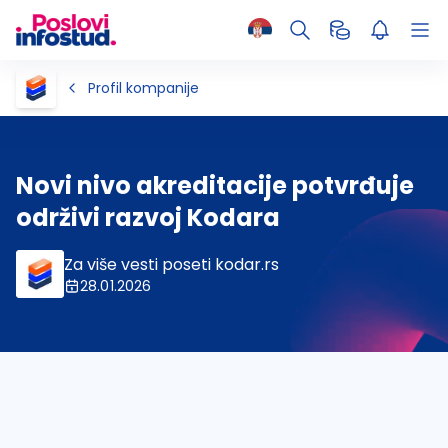
Profil kompanije
Novi nivo akreditacije potvrđuje
održivi razvoj Kodara
Za više vesti poseti kodar.rs
28.01.2026