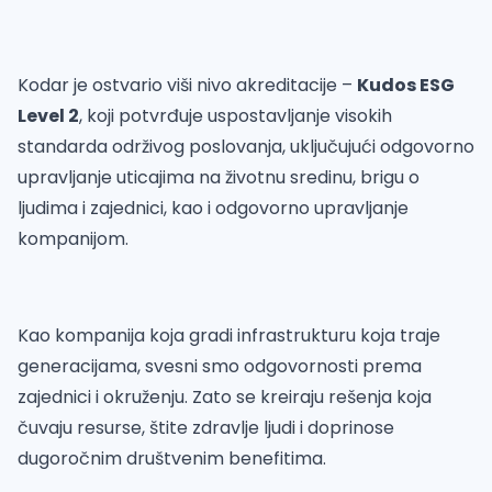
Kodar je ostvario viši nivo akreditacije –
Kudos ESG
Level 2
, koji potvrđuje uspostavljanje visokih
standarda održivog poslovanja, uključujući odgovorno
upravljanje uticajima na životnu sredinu, brigu o
ljudima i zajednici, kao i odgovorno upravljanje
kompanijom.
Kao kompanija koja gradi infrastrukturu koja traje
generacijama, svesni smo odgovornosti prema
zajednici i okruženju. Zato se kreiraju rešenja koja
čuvaju resurse, štite zdravlje ljudi i doprinose
dugoročnim društvenim benefitima.