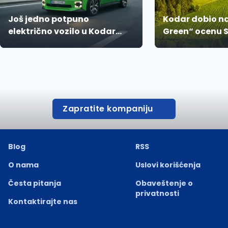
Još jedno potpuno
Kodar dobio na
električno vozilo u Kodar
Green“ ocenu 
floti
okvir zelenog 
Zapratite kompaniju
Blog
RSS
O nama
Uslovi korišćenja
Česta pitanja
Obaveštenje o
privatnosti
Kontaktirajte nas