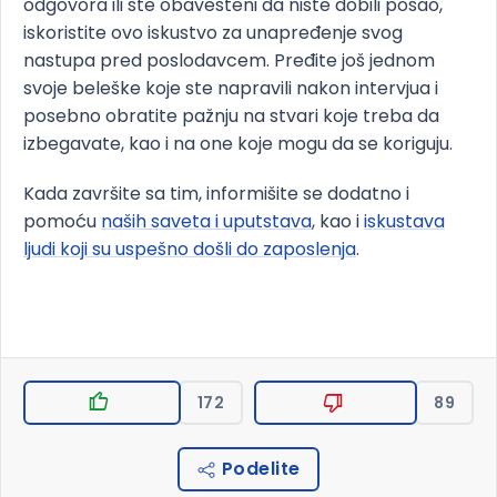
odgovora ili ste obavešteni da niste dobili posao,
iskoristite ovo iskustvo za unapređenje svog
nastupa pred poslodavcem. Pređite još jednom
svoje beleške koje ste napravili nakon intervjua i
posebno obratite pažnju na stvari koje treba da
izbegavate, kao i na one koje mogu da se koriguju.
Kada završite sa tim, informišite se dodatno i
pomoću
naših saveta i uputstava
, kao i
iskustava
ljudi koji su uspešno došli do zaposlenja
.
172
89
Podelite