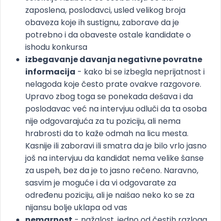
zaposlena, poslodavci, usled velikog broja
obaveza koje ih sustignu, zaborave da je
potrebno i da obaveste ostale kandidate o
ishodu konkursa
izbegavanje davanja negativne povratne
informacija
- kako bi se izbegla neprijatnost i
nelagoda koje često prate ovakve razgovore.
Upravo zbog toga se ponekada dešava i da
poslodavac već na intervjuu odluči da ta osoba
nije odgovarajuća za tu poziciju, ali nema
hrabrosti da to kaže odmah na licu mesta.
Kasnije ili zaboravi ili smatra da je bilo vrlo jasno
još na intervjuu da kandidat nema velike šanse
za uspeh, bez da je to jasno rečeno. Naravno,
sasvim je moguće i da vi odgovarate za
određenu poziciju, ali je naišao neko ko se za
nijansu bolje uklapa od vas
nemarnost
- nažalost, jedno od čestih razloga