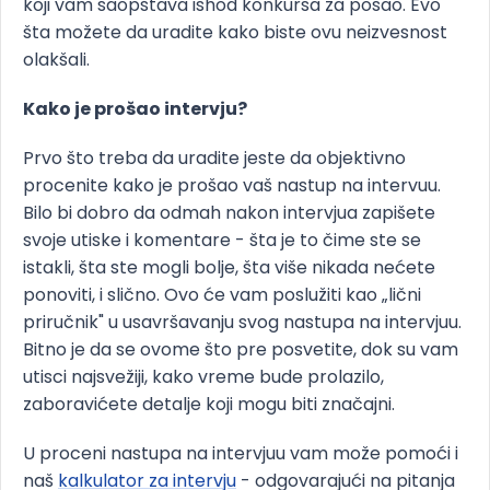
koji vam saopštava ishod konkursa za posao. Evo
šta možete da uradite kako biste ovu neizvesnost
olakšali.
Kako je prošao intervju?
Prvo što treba da uradite jeste da objektivno
procenite kako je prošao vaš nastup na intervuu.
Bilo bi dobro da odmah nakon intervjua zapišete
svoje utiske i komentare - šta je to čime ste se
istakli, šta ste mogli bolje, šta više nikada nećete
ponoviti, i slično. Ovo će vam poslužiti kao „lični
priručnik" u usavršavanju svog nastupa na intervjuu.
Bitno je da se ovome što pre posvetite, dok su vam
utisci najsvežiji, kako vreme bude prolazilo,
zaboravićete detalje koji mogu biti značajni.
U proceni nastupa na intervjuu vam može pomoći i
naš
kalkulator za intervju
- odgovarajući na pitanja