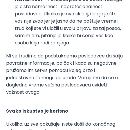
je čista nemarnost i neprofesionalnost
poslodavca. Ukoliko je ovo slučaj, i bolje je što
vas nije zvao jer je jasno da ne poštuje vreme i
trud koji ste vi uložili u svoju prijavu za taj posao,
samim tim, pitanje je koliko bi cenio vas kao
osobu koja radi za njega
Mi se trudimo da podstaknemo poslodavce da šalju
povratne informacije, pa čak i kada su negativne, i
pružamo im servis pomoću kojeg brzo i
jednostavno to mogu da urade. Verujemo da će u
dogledno vreme većina poslodavaca uvideti
važnost ovoga.
Svako iskustvo je korisno
Ukoliko, uz sve pokušaje, niste došli do konačnog