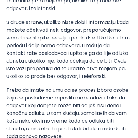
to uradite prvo mejlom pa, ukoliko to prođe bez
odgovor, i telefonski.
S druge strane, ukoliko niste dobili informaciju kada
možete očekivati neki odgovor, preporučujemo
vam da se strpite nedelju i po do dve. Ukoliko u tom
periodu i dalje nema odgovora, u redu je da
kontaktirate poslodavca i upitate ga da li je odluka
doneta i, ukoliko nije, kada očekuju da će biti. Ovde
isto važi preporuka da to uradite prvo mejlom pa,
ukoliko to prođe bez odgovor, i telefonski.
Treba da imate na umu da se proces izbora osobe
koju će poslodavac zaposliti može odužiti tako da
odgovor koji dobijete može biti da još nisu doneli
konačnu odluku. U tom slučaju, zamolite ih da vam
kažu neko okvirno vreme kada će odluka biti
doneta, a možete ih i pitati da li bi bilo u redu da ih
tada ponovo nazovete.