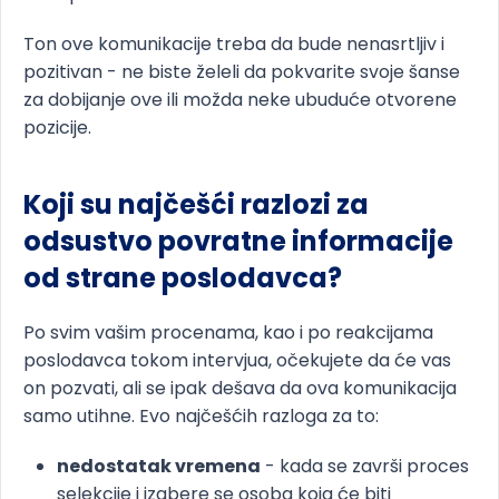
Ton ove komunikacije treba da bude nenasrtljiv i
pozitivan - ne biste želeli da pokvarite svoje šanse
za dobijanje ove ili možda neke ubuduće otvorene
pozicije.
Koji su najčešći razlozi za
odsustvo povratne informacije
od strane poslodavca?
Po svim vašim procenama, kao i po reakcijama
poslodavca tokom intervjua, očekujete da će vas
on pozvati, ali se ipak dešava da ova komunikacija
samo utihne. Evo najčešćih razloga za to:
nedostatak vremena
- kada se završi proces
selekcije i izabere se osoba koja će biti