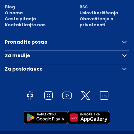
Blog
RSS
O nama
Uslovi korišćenja
Česta pitanja
Obaveštenje o
Kontaktirajte nas
privatnosti
Pronađite posao
Za medije
Za poslodavce