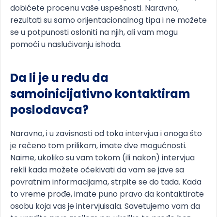
dobićete procenu vaše uspešnosti. Naravno,
rezultati su samo orijentacionalnog tipa i ne možete
se u potpunosti osloniti na njih, ali vam mogu
pomoći u naslućivanju ishoda.
Da li je u redu da
samoinicijativno kontaktiram
poslodavca?
Naravno, i u zavisnosti od toka intervjua i onoga što
je rečeno tom prilikom, imate dve mogućnosti.
Naime, ukoliko su vam tokom (ili nakon) intervjua
rekli kada možete očekivati da vam se jave sa
povratnim informacijama, strpite se do tada. Kada
to vreme prođe, imate puno pravo da kontaktirate
osobu koja vas je intervjuisala. Savetujemo vam da