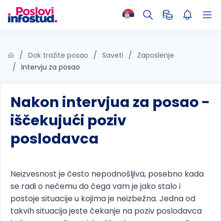
Dok tražite posao
Saveti
Zaposlenje
Intervju za posao
Nakon intervjua za posao -
iščekujući poziv
poslodavca
Neizvesnost je često nepodnošljiva, posebno kada
se radi o nečemu do čega vam je jako stalo i
postoje situacije u kojima je neizbežna. Jedna od
takvih situacija jeste čekanje na poziv poslodavca