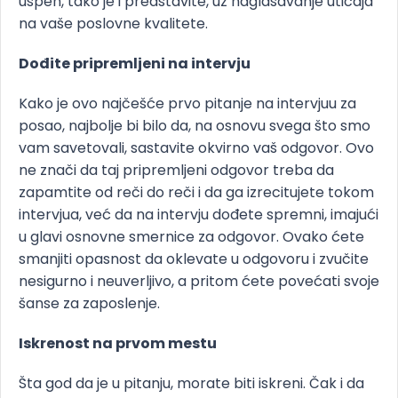
uspeh, tako je i predstavite, uz naglašavanje uticaja
na vaše poslovne kvalitete.
Dođite pripremljeni na intervju
Kako je ovo najčešće prvo pitanje na intervjuu za
posao, najbolje bi bilo da, na osnovu svega što smo
vam savetovali, sastavite okvirno vaš odgovor. Ovo
ne znači da taj pripremljeni odgovor treba da
zapamtite od reči do reči i da ga izrecitujete tokom
intervjua, već da na intervju dođete spremni, imajući
u glavi osnovne smernice za odgovor. Ovako ćete
smanjiti opasnost da oklevate u odgovoru i zvučite
nesigurno i neuverljivo, a pritom ćete povećati svoje
šanse za zaposlenje.
Iskrenost na prvom mestu
Šta god da je u pitanju, morate biti iskreni. Čak i da