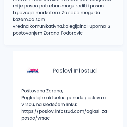
mi je posao potreban,mogu raditi i posao
trgovca,ili marketera. Za sebe mogu da
kazem,da sam
vredna,komunikativna,kolegijalna i uporna. S
postovanjem Zorana Todorovic
Poslovi Infostud
Poštovana Zorana,
Pogledajte aktuelnu ponudu poslova u
Vršcu, na sledećem linku:
https://poslovi.infostud.com/oglasi-za-
posao/vrsac