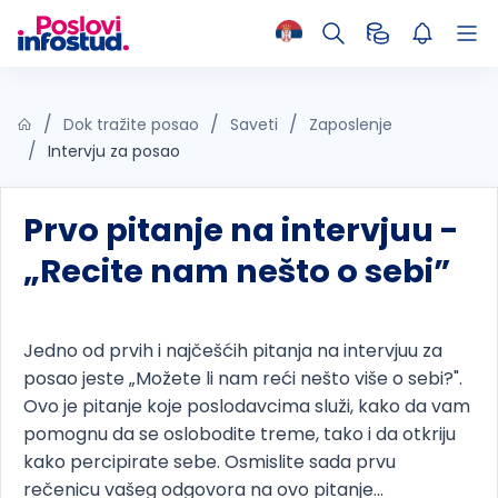
Dok tražite posao
Saveti
Zaposlenje
Intervju za posao
Prvo pitanje na intervjuu -
„Recite nam nešto o sebi”
Jedno od prvih i najčešćih pitanja na intervjuu za
posao jeste „Možete li nam reći nešto više o sebi?".
Ovo je pitanje koje poslodavcima služi, kako da vam
pomognu da se oslobodite treme, tako i da otkriju
kako percipirate sebe. Osmislite sada prvu
rečenicu vašeg odgovora na ovo pitanje...