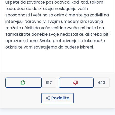
uspete da zavarate poslodavca, kad-tad, tokom
rada, doći će do izražaja neslaganje vaših
sposobnosti i veština sa onim čime ste ga zadivili na
intervjuu. Naravno, vi svojim umećem izražavanja
možete učiniti da vaše veštine zvuče još bolje i da
zamaskirate donekle svoje nedostatke, ali treba biti
oprezan u tome. Svako preterivanje se lako može
otkriti te vam savetujemo da budete iskreni.
817
443
Podelite