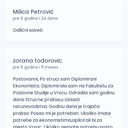
Milica Petrović
pre 6 godina i 24 dana
Odlični saveti
zorana todorovic
pre 6 godina i 11 mesec
Postovanni, Po struci sam Diplomirani
Ekonomista. Diplomirala sam na Fakultetu za
Poslovne Studije u Vrscu. Odradila sam godinu
dana Strucne prakse,u oblasti
racunovodstva. Godinu dana je trajača
praksa. Posao mi je potreban. Ukoliko imate
potrebe za ekonomistima,aplicirali bi za
mesto Vrsac. Ukoliko nemate potrebu,posto