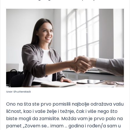
Izvor: Shutterstock
Ono na šta ste prvo pomislili najbolje odražava vašu
ličnost, kao i vaše želje i težnje, čak i više nego što
biste mogli da zamislite. Možda vam je prvo palo na
pamet „Zovem se... imam ... godina i rođen/a sam u