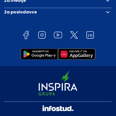
Za medije
Za poslodavce