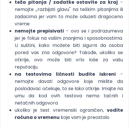
teža pitanja / zadatke ostavite za kraj
-
nemojte „razbijati glavu" na teškim pitanjima ili
zadacima jer vam to može oduzeti dragoceno
vreme
nemojte prepisivati
- ovo se i podrazumeva
jer je fokus na vašim znanjima i sposobnostima.
U suštini, kako možete biti sigurni da osoba
pored vas zna odgovore? Takođe, ukoliko se
otkrije, ovo može biti vrlo loše za vašu
reputaciju.
na testovima ličnosti budite iskreni
-
nemojte davati odgovore koje mislite da
poslodavac očekuje, to se lako otkrije. Imajte na
umu da kod ovih testova nema tačnih i
netačnih odgovora
ukoliko je test vremenski ograničen,
vodite
računa o vremenu
koje vam je preostalo