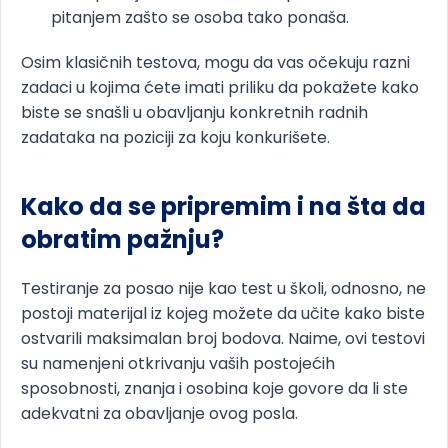
pitanjem zašto se osoba tako ponaša.
Osim klasičnih testova, mogu da vas očekuju razni
zadaci u kojima ćete imati priliku da pokažete kako
biste se snašli u obavljanju konkretnih radnih
zadataka na poziciji za koju konkurišete.
Kako da se pripremim i na šta da
obratim pažnju?
Testiranje za posao nije kao test u školi, odnosno, ne
postoji materijal iz kojeg možete da učite kako biste
ostvarili maksimalan broj bodova. Naime, ovi testovi
su namenjeni otkrivanju vaših postojećih
sposobnosti, znanja i osobina koje govore da li ste
adekvatni za obavljanje ovog posla.