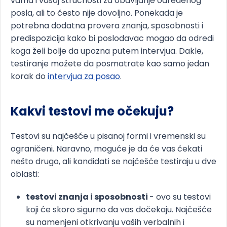
vama i vašoj stručnosti za obavljanje određenog
posla, ali to često nije dovoljno. Ponekada je
potrebna dodatna provera znanja, sposobnosti i
predispozicija kako bi poslodavac mogao da odredi
koga želi bolje da upozna putem intervjua. Dakle,
testiranje možete da posmatrate kao samo jedan
korak do
intervjua za posao
.
Kakvi testovi me očekuju?
Testovi su najčešće u pisanoj formi i vremenski su
ograničeni. Naravno, moguće je da će vas čekati
nešto drugo, ali kandidati se najčešće testiraju u dve
oblasti:
testovi znanja i sposobnosti
- ovo su testovi
koji će skoro sigurno da vas dočekaju. Najčešće
su namenjeni otkrivanju vaših verbalnih i