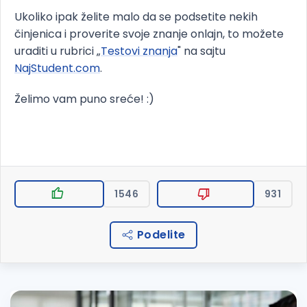
Ukoliko ipak želite malo da se podsetite nekih
činjenica i proverite svoje znanje onlajn, to možete
uraditi u rubrici „
Testovi znanja
" na sajtu
NajStudent.com
.
Želimo vam puno sreće! :)
1546
931
Podelite