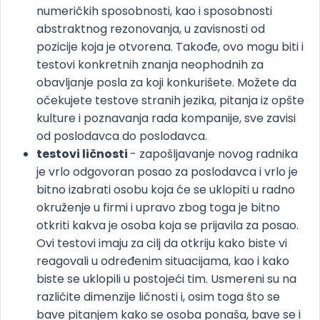
numeričkih sposobnosti, kao i sposobnosti
abstraktnog rezonovanja, u zavisnosti od
pozicije koja je otvorena. Takođe, ovo mogu biti i
testovi konkretnih znanja neophodnih za
obavljanje posla za koji konkurišete. Možete da
očekujete testove stranih jezika, pitanja iz opšte
kulture i poznavanja rada kompanije, sve zavisi
od poslodavca do poslodavca.
testovi ličnosti
- zapošljavanje novog radnika
je vrlo odgovoran posao za poslodavca i vrlo je
bitno izabrati osobu koja će se uklopiti u radno
okruženje u firmi i upravo zbog toga je bitno
otkriti kakva je osoba koja se prijavila za posao.
Ovi testovi imaju za cilj da otkriju kako biste vi
reagovali u određenim situacijama, kao i kako
biste se uklopili u postojeći tim. Usmereni su na
različite dimenzije ličnosti i, osim toga što se
bave pitanjem kako se osoba ponaša, bave se i