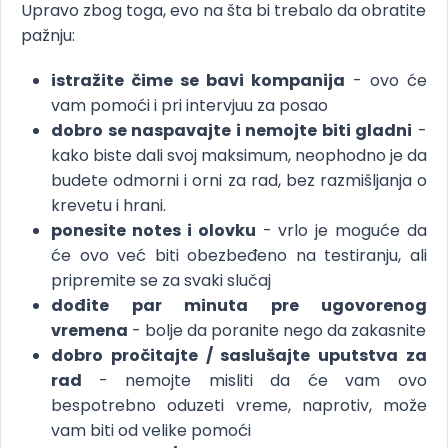
Upravo zbog toga, evo na šta bi trebalo da obratite
pažnju:
istražite čime se bavi kompanija
- ovo će
vam pomoći i pri intervjuu za posao
dobro se naspavajte i nemojte biti gladni
-
kako biste dali svoj maksimum, neophodno je da
budete odmorni i orni za rad, bez razmišljanja o
krevetu i hrani.
ponesite notes i olovku
- vrlo je moguće da
će ovo već biti obezbeđeno na testiranju, ali
pripremite se za svaki slučaj
dođite par minuta pre ugovorenog
vremena
- bolje da poranite nego da zakasnite
dobro pročitajte / saslušajte uputstva za
rad
- nemojte misliti da će vam ovo
bespotrebno oduzeti vreme, naprotiv, može
vam biti od velike pomoći