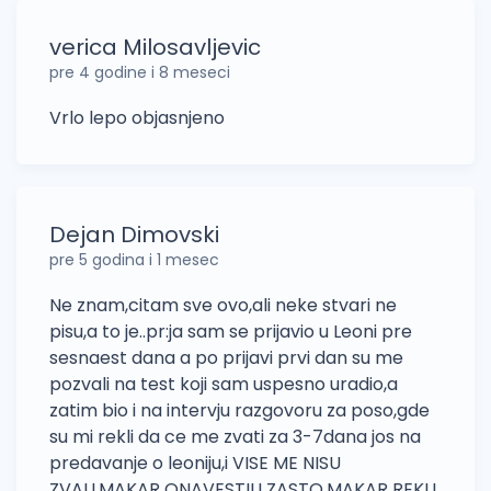
verica Milosavljevic
pre 4 godine i 8 meseci
Vrlo lepo objasnjeno
Dejan Dimovski
pre 5 godina i 1 mesec
Ne znam,citam sve ovo,ali neke stvari ne
pisu,a to je..pr:ja sam se prijavio u Leoni pre
sesnaest dana a po prijavi prvi dan su me
pozvali na test koji sam uspesno uradio,a
zatim bio i na intervju razgovoru za poso,gde
su mi rekli da ce me zvati za 3-7dana jos na
predavanje o leoniju,i VISE ME NISU
ZVALI,MAKAR ONAVESTILI ZASTO,MAKAR REKLI