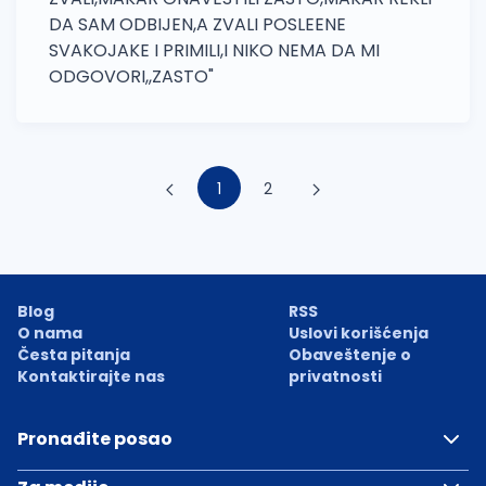
DA SAM ODBIJEN,A ZVALI POSLEENE
SVAKOJAKE I PRIMILI,I NIKO NEMA DA MI
ODGOVORI,,ZASTO"
1
2
Blog
RSS
O nama
Uslovi korišćenja
Česta pitanja
Obaveštenje o
Kontaktirajte nas
privatnosti
Pronađite posao