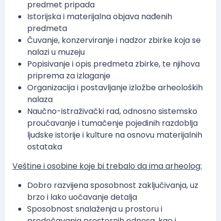
predmet pripada
Istorijska i materijalna objava nađenih
predmeta
Čuvanje, konzerviranje i nadzor zbirke koja se
nalazi u muzeju
Popisivanje i opis predmeta zbirke, te njihova
priprema za izlaganje
Organizacija i postavljanje izložbe arheoloških
nalaza
Naučno-istraživački rad, odnosno sistemsko
proučavanje i tumačenje pojedinih razdoblja
ljudske istorije i kulture na osnovu materijalnih
ostataka
Veštine i osobine koje bi trebalo da ima arheolog:
Dobro razvijena sposobnost zaključivanja, uz
brzo i lako uočavanje detalja
Sposobnost snalaženja u prostoru i
predočavanja prostornih odnosa, kao i