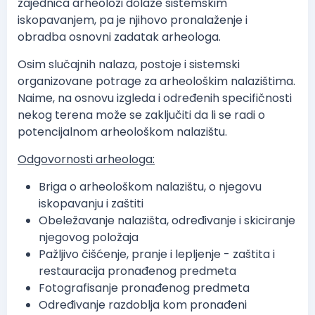
zajednica arheolozi dolaze sistemskim
iskopavanjem, pa je njihovo pronalaženje i
obradba osnovni zadatak arheologa.
Osim slučajnih nalaza, postoje i sistemski
organizovane potrage za arheološkim nalazištima.
Naime, na osnovu izgleda i određenih specifičnosti
nekog terena može se zaključiti da li se radi o
potencijalnom arheološkom nalazištu.
Odgovornosti arheologa:
Briga o arheološkom nalazištu, o njegovu
iskopavanju i zaštiti
Obeležavanje nalazišta, određivanje i skiciranje
njegovog položaja
Pažljivo čišćenje, pranje i lepljenje - zaštita i
restauracija pronađenog predmeta
Fotografisanje pronađenog predmeta
Određivanje razdoblja kom pronađeni