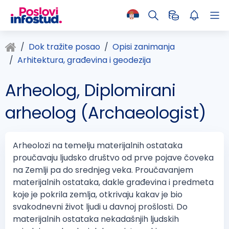
Dok tražite posao
Opisi zanimanja
Arhitektura, građevina i geodezija
Arheolog, Diplomirani
arheolog (Archaeologist)
Arheolozi na temelju materijalnih ostataka
proučavaju ljudsko društvo od prve pojave čoveka
na Zemlji pa do srednjeg veka. Proučavanjem
materijalnih ostataka, dakle građevina i predmeta
koje je pokrila zemlja, otkrivaju kakav je bio
svakodnevni život ljudi u davnoj prošlosti. Do
materijalnih ostataka nekadašnjih ljudskih