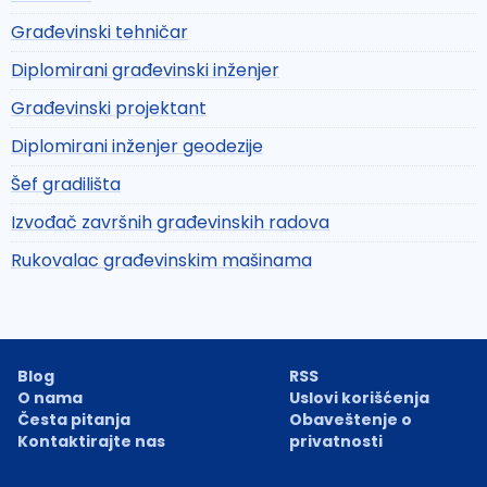
Građevinski tehničar
Diplomirani građevinski inženjer
Građevinski projektant
Diplomirani inženjer geodezije
Šef gradilišta
Izvođač završnih građevinskih radova
Rukovalac građevinskim mašinama
Blog
RSS
O nama
Uslovi korišćenja
Česta pitanja
Obaveštenje o
Kontaktirajte nas
privatnosti