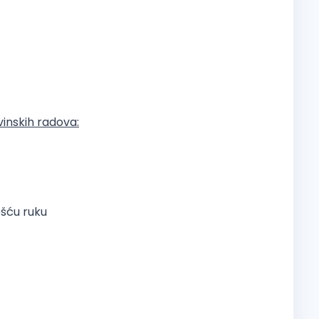
vinskih radova:
šću ruku