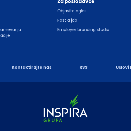
Za poslodavce
Objavite oglas
Post a job
zumevanja
Employer branding studio
acije
Kontaktirajte nas
RSS
Uslovi