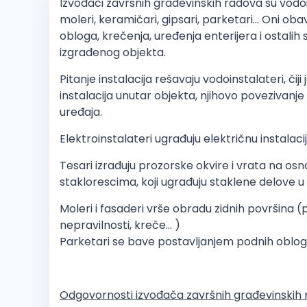
Izvođači završnih građevinskih radova su vodoins
moleri, keramičari, gipsari, parketari... Oni ob
obloga, krečenja, uređenja enterijera i ostalih
izgrađenog objekta.
Pitanje instalacija rešavaju vodoinstalateri, či
instalacija unutar objekta, njihovo povezivanj
uređaja.
Elektroinstalateri ugrađuju električnu instalacij
Tesari izrađuju prozorske okvire i vrata na os
staklorescima, koji ugrađuju staklene delove u 
Moleri i fasaderi vrše obradu zidnih površina (po
nepravilnosti, kreče... )
Parketari se bave postavljanjem podnih obloga 
Odgovornosti izvođača završnih građevinskih 