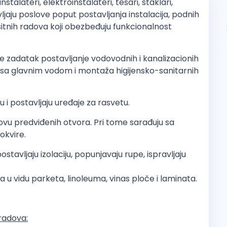
talateri, elektroinstalateri, tesari, staklari,
avljaju poslove poput postavljanja instalacija, podnih
 sitnih radova koji obezbeđuju funkcionalnost
ji je zadatak postavljanje vodovodnih i kanalizacionih
e sa glavnim vodom i montaža higijensko-sanitarnih
u i postavljaju uređaje za rasvetu.
novu predviđenih otvora. Pri tome sarađuju sa
okvire.
stavljaju izolaciju, popunjavaju rupe, ispravljaju
u vidu parketa, linoleuma, vinas ploče i laminata.
radova: