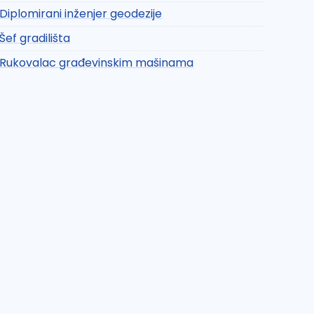
Diplomirani inženjer geodezije
Šef gradilišta
Rukovalac građevinskim mašinama