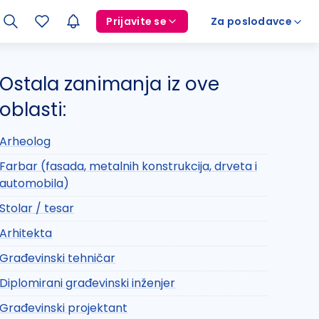
Prijavite se
Za poslodavce
Ostala zanimanja iz ove
oblasti:
Arheolog
Farbar (fasada, metalnih konstrukcija, drveta i
automobila)
Stolar / tesar
Arhitekta
Građevinski tehničar
Diplomirani građevinski inženjer
Građevinski projektant