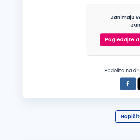
Zanimaju v
zan
Pogledajte a
Podelite na d
Napiši