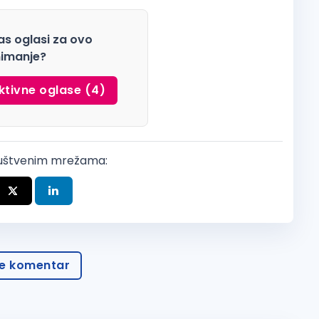
as oglasi za ovo
imanje?
ktivne oglase (4)
ruštvenim mrežama:
te komentar