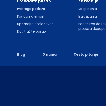
Pronađite posao
Za medije
Pretraga poslova
Saopštenja
Poslovi na email
Istraživanja
Upoznajte poslodavce
Podacima do ra
procesa depopul
Dok tražite posao
Blog
O nama
Česta pitanja