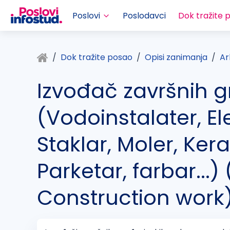
Poslovi
Poslodavci
Dok tražite 
Dok tražite posao
Opisi zanimanja
Ar
Izvođač završnih 
(Vodoinstalater, Ele
Staklar, Moler, Ker
Parketar, farbar...)
Construction work