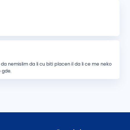
a nemislim da li cu biti placen il da li ce me neko
o gde.