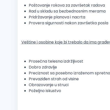
Poštovanje rokova za završetak radova
Rad u skladu sa bezbednosnim merama
Pridržavanje planova i nacrta
Provera sigurnosti nakon završetka posla
Veštine i osobine koje bi trebalo da ima građe
Prosečna telesna izdržljivost
Dobro zdravlje
Preciznost sa posebno izraženom spretno
Prevaziđen strah od visine
Obrazovanje u struci
Poželjno iskustvo