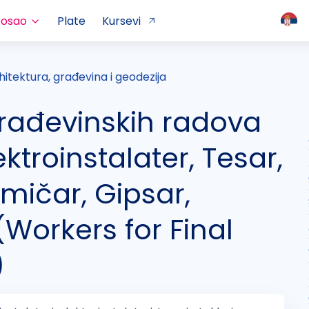
posao
Plate
Kursevi
hitektura, građevina i geodezija
građevinskih radova
ktroinstalater, Tesar,
amičar, Gipsar,
 (Workers for Final
)