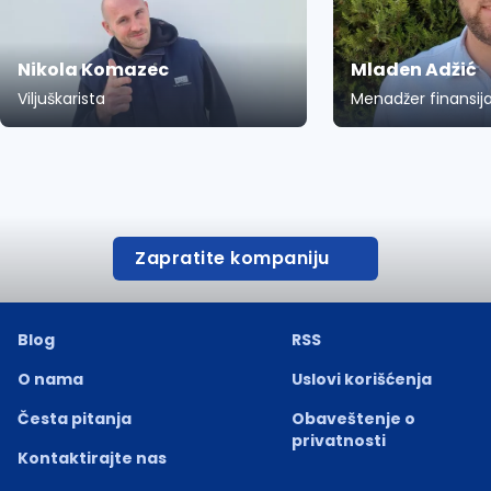
Nikola Komazec
Mladen Adžić
Viljuškarista
Menadžer finansija 
Zapratite kompaniju
Blog
RSS
O nama
Uslovi korišćenja
Česta pitanja
Obaveštenje o
privatnosti
Kontaktirajte nas