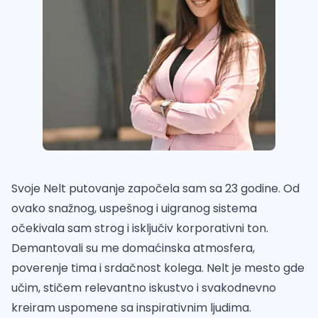
Svoje Nelt putovanje započela sam sa 23 godine. Od
ovako snažnog, uspešnog i uigranog sistema
očekivala sam strog i isključiv korporativni ton.
Demantovali su me domaćinska atmosfera,
poverenje tima i srdačnost kolega. Nelt je mesto gde
učim, stičem relevantno iskustvo i svakodnevno
kreiram uspomene sa inspirativnim ljudima.