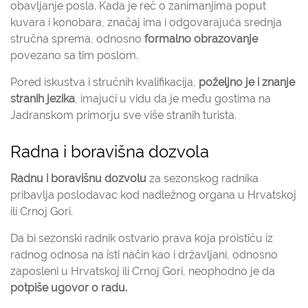
obavljanje posla. Kada je reč o zanimanjima poput
kuvara i konobara, značaj ima i odgovarajuća srednja
stručna sprema, odnosno
formalno obrazovanje
povezano sa tim poslom.
Pored iskustva i stručnih kvalifikacija,
poželjno je i znanje
stranih jezika
, imajući u vidu da je među gostima na
Jadranskom primorju sve više stranih turista.
Radna i boravišna dozvola
Radnu i boravišnu dozvolu
za sezonskog radnika
pribavlja poslodavac kod nadležnog organa u Hrvatskoj
ili Crnoj Gori.
Da bi sezonski radnik ostvario prava koja proističu iz
radnog odnosa na isti način kao i državljani, odnosno
zaposleni u Hrvatskoj ili Crnoj Gori, neophodno je da
potpiše ugovor o radu.