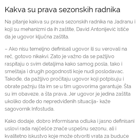
Kakva su prava sezonskih radnika
Na pitanje kakva su prava sezonskih radnika na Jadranu i
koji su mehanizmi da ih zaštite, David Antonijević ističe
da je ugovor ključna zaštita.
– Ako nisu temeljno definisali ugovor ili su verovali na
reč, gotovo nikakvi. Zato je važno da se pažljivo
raspitaju o svim detaljima kako samog posla, tako i
smeštaja i drugih pogodnosti koje nudi poslodavac.
Takođe, da pažljivo pročitaju ugovor koji potpisuju i
obrate pažnju šta im se u tim ugovorima garantuje. Šta
su im obaveze, a šta prava. Jer ugovor je jedina zaštita
ukoliko dođe do nepredviđenih situacija- kaže
sagovornik Infostuda.
Kako dodaje, dobro informisana odluka i jasno definisani
uslovi rada najčešće znače uspešnu sezonu, ali i
kvalitetno iskustvo koje može otvoriti vrata za buduće