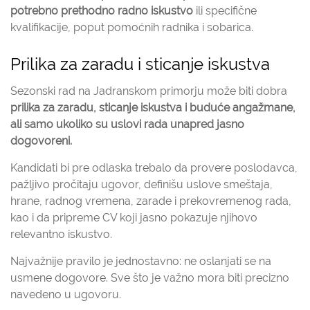
potrebno prethodno radno iskustvo
ili specifične
kvalifikacije, poput pomoćnih radnika i sobarica.
Prilika za zaradu i sticanje iskustva
Sezonski rad na Jadranskom primorju može biti dobra
prilika za zaradu, sticanje iskustva i buduće angažmane,
ali samo ukoliko su uslovi rada unapred jasno
dogovoreni.
Kandidati bi pre odlaska trebalo da provere poslodavca,
pažljivo pročitaju ugovor, definišu uslove smeštaja,
hrane, radnog vremena, zarade i prekovremenog rada,
kao i da pripreme CV koji jasno pokazuje njihovo
relevantno iskustvo.
Najvažnije pravilo je jednostavno: ne oslanjati se na
usmene dogovore. Sve što je važno mora biti precizno
navedeno u ugovoru.