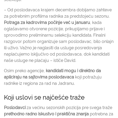
– Od poslodavaca krajem decembra dobijamo zahteve
za potrebnim profilima radnika za predstojeću sezonu.
Potraga za kadrovima počinje već u januaru
, kada
oglašavamo otvorene pozicije, prikupljamo prijave i
sprovodimo preliminarnu selekciju kandidata. Finalni
razgovor potom organizuje sam poslodavac, bilo onlajn
ili uživo. Važno je naglasiti da usluge posredovanja
naplaćujemo isključivo od poslodavaca, dok kandidati
naše usluge ne plaćaju – ističe David.
Osim preko agencije,
kandidati mogu i direktno da
apliciraju na sajtovima poslodavaca
koji potražuju
radnike iz regiona za rad na Jadranu.
Koji uslovi se najčešće traže
Poslodavci
za većinu sezonskih pozicija pre svega traže
prethodno radno iskustvo i praktična znanja
potrebna za