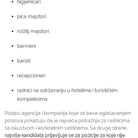
higijeničari
pica majstori
roštilj majstori
barmeni
baristi
recepcioneri
radnici na održavanju u hotelima i turističkim
kompleksima
Podaci agencija i kompanija koje se bave oglašavanjem
poslova pokazuju da je najveća potražnja za radnicima
sa iskustvom i konkretnim veštinama. Sa druge strane,
najviše kandidata prijavljuje se za pozicije za koje nije