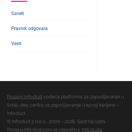
Saveti
Pravnik odgovara
Vesti
Poslovi Infostud
vodeća platforma za zapošljavanje u
Srbiji, deo centra za zapošljavanje i razvoj karijere –
Infostud.
© Infostud 3 d.o.o., 2000 - 2026. Sadržaj sajta
Poslovi.infostud.com je vlasništvo
Infostuda
.