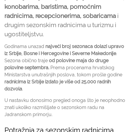
konobarima, baristima, pomoćnim
radnicima, recepcionerima, sobaricama
i
drugim sezonskim radnicima u turizmu i
ugostiteljstvu.
Godinama unazad
najveći broj sezonaca dolazi upravo
iz Srbije, Bosne i Hercegovine i Severne Makedonije
.
Sezona obično traje
od polovine maja do druge
polovine septembra.
Prema procenama hrvatskog
Ministarstva unutrašnjih poslova, tokom prošle godine
radnicima iz Srbije izdato je više od 25.000 radnih
dozvola
.
U nastavku donosimo pregled onoga što je neophodno
znati ukoliko razmišljate o sezonskom radu na
Jadranskom primorju.
Potražnja za sezonskim radnicima