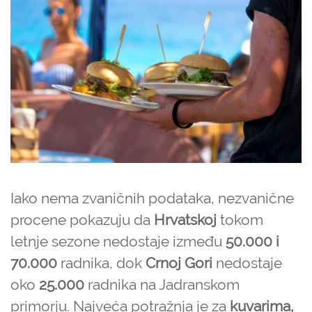
Iako nema zvaničnih podataka, nezvanične
procene pokazuju da
Hrvatskoj
tokom
letnje sezone nedostaje između
50.000 i
70.000
radnika, dok
Crnoj Gori
nedostaje
oko
25.000
radnika na Jadranskom
primorju. Najveća potražnja je za
kuvarima,