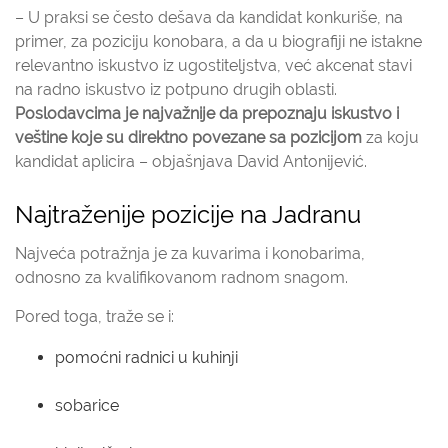
– U praksi se često dešava da kandidat konkuriše, na
primer, za poziciju konobara, a da u biografiji ne istakne
relevantno iskustvo iz ugostiteljstva, već akcenat stavi
na radno iskustvo iz potpuno drugih oblasti.
Poslodavcima je najvažnije da prepoznaju iskustvo i
veštine koje su direktno povezane sa pozicijom
za koju
kandidat aplicira – objašnjava David Antonijević.
Najtraženije pozicije na Jadranu
Najveća potražnja je za kuvarima i konobarima,
odnosno za kvalifikovanom radnom snagom.
Pored toga, traže se i:
pomoćni radnici u kuhinji
sobarice