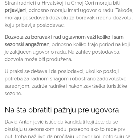
Strani radnici i u Hrvatskoj i u Crnoj Gori moraju biti
prijavljeni
, odnosno moraju imati ugovor o radu. Takođe,
moraju posedovati dozvolu za boravak i radnu dozvolu,
koju pribavlja poslodavac.
Dozvola za boravak i rad
uglavnom važi koliko i sam
sezonski angažman
, odnosno koliko traje period na koji
je zaključen ugovor o radu. Na zahtev poslodavca,
dozvola može biti produžena.
U praksi se dešava i da poslodavci, ukoliko postoji
potreba za radnom snagom i obostrano zadovoljstvo
saradnjom, zadrže radnike i nakon završetka turističke
sezone.
Na šta obratiti pažnju pre ugovora
David Antonijević ističe da kandidati koji žele da se
okušaju u sezonskom radu, posebno ako to rade prvi
put, treba pažljivo da pročitaju ugovor koji potpisuju sa