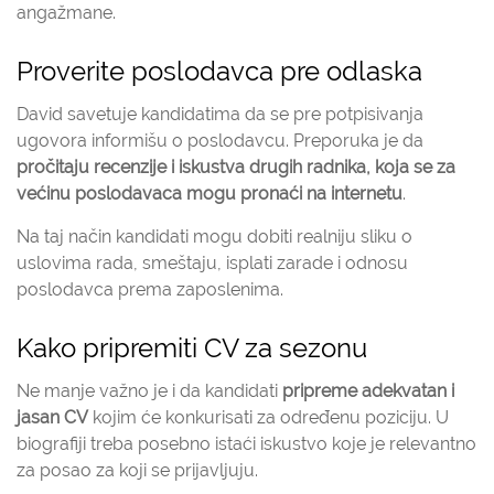
angažmane.
Proverite poslodavca pre odlaska
David savetuje kandidatima da se pre potpisivanja
ugovora informišu o poslodavcu. Preporuka je da
pročitaju recenzije i iskustva drugih radnika, koja se za
većinu poslodavaca mogu pronaći na internetu
.
Na taj način kandidati mogu dobiti realniju sliku o
uslovima rada, smeštaju, isplati zarade i odnosu
poslodavca prema zaposlenima.
Kako pripremiti CV za sezonu
Ne manje važno je i da kandidati
pripreme adekvatan i
jasan CV
kojim će konkurisati za određenu poziciju. U
biografiji treba posebno istaći iskustvo koje je relevantno
za posao za koji se prijavljuju.