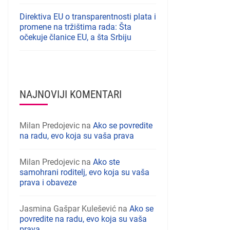
Direktiva EU o transparentnosti plata i
promene na tržištima rada: Šta
očekuje članice EU, a šta Srbiju
NAJNOVIJI KOMENTARI
Milan Predojevic
na
Ako se povredite
na radu, evo koja su vaša prava
Milan Predojevic
na
Ako ste
samohrani roditelj, evo koja su vaša
prava i obaveze
Jasmina Gašpar Kulešević
na
Ako se
povredite na radu, evo koja su vaša
prava