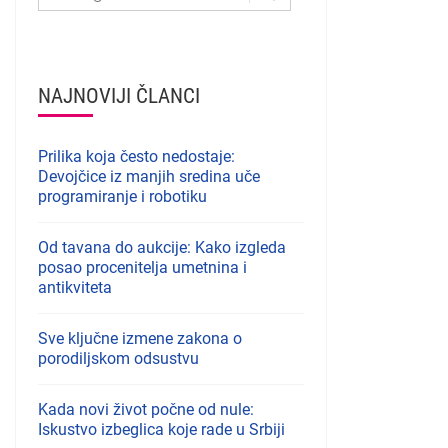
NAJNOVIJI ČLANCI
Prilika koja često nedostaje:
Devojčice iz manjih sredina uče
programiranje i robotiku
Od tavana do aukcije: Kako izgleda
posao procenitelja umetnina i
antikviteta
Sve ključne izmene zakona o
porodiljskom odsustvu
Kada novi život počne od nule:
Iskustvo izbeglica koje rade u Srbiji