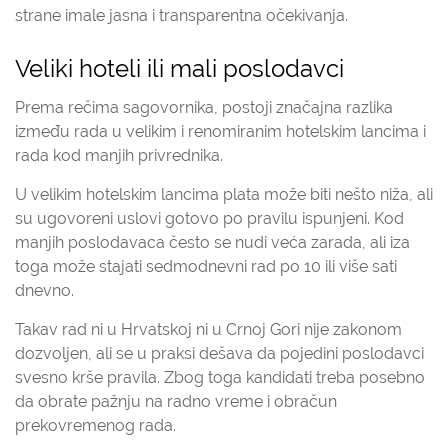
strane imale jasna i transparentna očekivanja.
Veliki hoteli ili mali poslodavci
Prema rečima sagovornika, postoji značajna razlika
između rada u velikim i renomiranim hotelskim lancima i
rada kod manjih privrednika.
U velikim hotelskim lancima plata može biti nešto niža, ali
su ugovoreni uslovi gotovo po pravilu ispunjeni. Kod
manjih poslodavaca često se nudi veća zarada, ali iza
toga može stajati sedmodnevni rad po 10 ili više sati
dnevno.
Takav rad ni u Hrvatskoj ni u Crnoj Gori nije zakonom
dozvoljen, ali se u praksi dešava da pojedini poslodavci
svesno krše pravila. Zbog toga kandidati treba posebno
da obrate pažnju na radno vreme i obračun
prekovremenog rada.