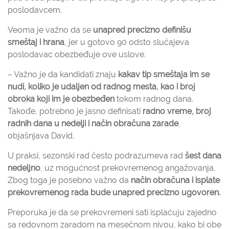
poslodavcem.
Veoma je važno da se
unapred precizno definišu
smeštaj i hrana
, jer u gotovo 90 odsto slučajeva
poslodavac obezbeđuje ove uslove.
– Važno je da kandidati znaju
kakav tip smeštaja im se
nudi, koliko je udaljen od radnog mesta, kao i broj
obroka koji im je obezbeđen
tokom radnog dana.
Takođe, potrebno je jasno definisati
radno vreme, broj
radnih dana u nedelji i način obračuna zarade
,
objašnjava David.
U praksi, sezonski rad često podrazumeva rad
šest dana
nedeljno
, uz mogućnost prekovremenog angažovanja.
Zbog toga je posebno važno da
način obračuna i isplate
prekovremenog rada bude unapred precizno ugovoren.
Preporuka je da se prekovremeni sati isplaćuju zajedno
sa redovnom zaradom na mesečnom nivou, kako bi obe