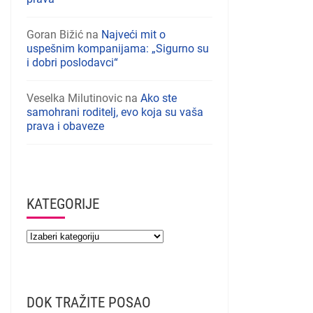
Goran Bižić
na
Najveći mit o
uspešnim kompanijama: „Sigurno su
i dobri poslodavci“
Veselka Milutinovic
na
Ako ste
samohrani roditelj, evo koja su vaša
prava i obaveze
KATEGORIJE
DOK TRAŽITE POSAO