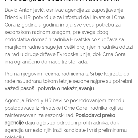
David Antonijević, osnivač agencije za zapošljavanje
Friendly HR, potvrđuje za Infostud da Hrvatska i Crna
Gora iz godine u godinu imaju sve veću potrebu za
sezonskom radnom snagom, pre svega zbog
nedostatka domaćih radnika.Hrvatska se suočava sa
manjkom radne snage jer veliki broj njenih radnika odlazi
na rad u druge države Evropske unije, dok Crna Gora
ima ograničeno domaće tržište rada.
Prema njegovim rečima, radnicima iz Srbije koji žele da
rade na Jadranu tokom letnje sezone najpre su potrebni
važeći pasoš i potvrda o nekažnjavanju
.
Agencija Friendly HR bavi se posredovanjem između
poslodavaca iz Hrvatske i Crne Gore i radnika koji su
zainteresovani za sezonski rad.
Poslodavci preko
agencije
daju oglas za određeni profil radnika, dok
agencija umesto njih traži kandidate i vrši preliminarnu
selekciju.