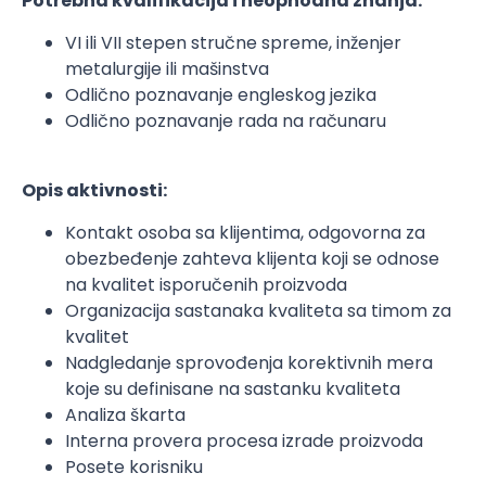
Potrebna kvalifikacija i neophodna znanja:
VI ili VII stepen stručne spreme, inženjer
metalurgije ili mašinstva
Odlično poznavanje engleskog jezika
Odlično poznavanje rada na računaru
Opis aktivnosti:
Kontakt osoba sa klijentima, odgovorna za
obezbeđenje zahteva klijenta koji se odnose
na kvalitet isporučenih proizvoda
Organizacija sastanaka kvaliteta sa timom za
kvalitet
Nadgledanje sprovođenja korektivnih mera
koje su definisane na sastanku kvaliteta
Analiza škarta
Interna provera procesa izrade proizvoda
Posete korisniku