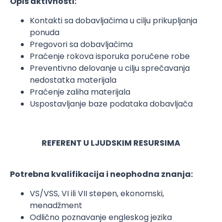
Opis aktivnosti:
Kontakti sa dobavljačima u cilju prikupljanja
ponuda
Pregovori sa dobavljačima
Praćenje rokova isporuka poručene robe
Preventivno delovanje u cilju sprečavanja
nedostatka materijala
Praćenje zaliha materijala
Uspostavljanje baze podataka dobavljača
REFERENT U LJUDSKIM RESURSIMA
Potrebna kvalifikacija i neophodna znanja:
VS/VSS, VI ili VII stepen, ekonomski,
menadžment
Odlično poznavanje engleskog jezika