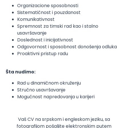
Organizacione sposobnosti
Sistematičnost i pouzdanost
Komunikativnost
Spremnost za timski rad kao i stalno
usavršavanje
Doslednost i inicijativnost
Odgovornost i sposobnost donošenja odluka
Proaktivni pristup radu
Šta nudimo:
Rad u dinamičnom okruženju
Stručno usavršavanje
Mogućnost napredovanja u karijeri
Vaš CV na srpskom i engleskom jeziku, sa
fotografijom pošaljite elektronskim putem