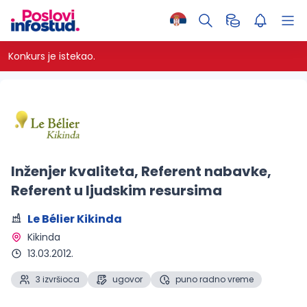
Konkurs je istekao.
Inženjer kvaliteta, Referent nabavke,
Referent u ljudskim resursima
Le Bélier Kikinda
Kikinda 
13.03.2012.
3 izvršioca
ugovor
puno radno vreme