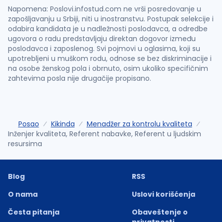
Napomena: Poslovi.infostud.com ne vrši posredovanje u
zapošljavanju u Srbiji, niti u inostranstvu. Postupak selekcije i
odabira kandidata je u nadležnosti poslodavca, a odredbe
ugovora o radu predstavljaju direktan dogovor između
poslodavca i zaposlenog. Svi pojmovi u oglasima, koji su
upotrebljeni u muškom rodu, odnose se bez diskriminacije i
na osobe ženskog pola i obrnuto, osim ukoliko specifičnim
zahtevima posla nije drugačije propisano.
Posao
Kikinda
Menadžer za kontrolu kvaliteta
Inženjer kvaliteta, Referent nabavke, Referent u ljudskim
resursima
Blog
RSS
O nama
Uslovi korišćenja
Česta pitanja
Obaveštenje o