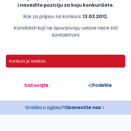
i navedite poziciju za koju konkurišete.
Rok za prijavu na konkurs:
13.03.2012.
Kandidati koji ne ispunjavaju uslove neće biti
kontaktirani.
Konkurs je istekao.
Sačuvajte
Podelite
Greška u oglasu?
Obavestite nas