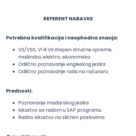
REFERENT NABAVKE
Potrebna kvalifikacija i neophodna znanja:
VS/VSS, VI ili VII stepen stručne spreme,
mašinska, elektro, ekonomska
Odlično poznavanje engleskog jezika
Odlično poznavanje rada na računaru
Prednosti:
Poznavanje mađarskog jezika
Iskustvo sa radom u SAP programu
Radno iskustvo na sličnim poslovima