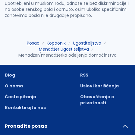
upotrebljeni u muškom rodu, odnose se bez diskriminacije i
na osobe ženskog pola i obrnuto, osim ukoliko specifičnim
zahtevima posla nije drugačije propisano.
Posao
Kopaonik
Ugostiteljstvo
Menadžer ugostiteljstva
Menadžer/menadžerka odeljenja domaćinstva
Blog
RSS
O nama
Uslovi korišćenja
Česta pitanja
Obaveštenje o
privatnosti
Kontaktirajte nas
Pronađite posao