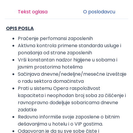
Tekst oglasa
O poslodavcu
OPIS POSLA
Praćenje perfomansi zaposlenih
Aktivna kontrola primene standarda usluge i
ponašanja od strane zaposlenih
Vrši konstantan nadzor higijene u sobama i
javnim prostorima hotelima
Sačinjava dnevne/nedeljne/mesečne izveštaje
o radu sektora domaćinstva
Prati u sistemu Opera raspoloživost
kapaciteta i neophodan broj soba za čišćenje i
ravnopravno dodeljuje sobaricama dnevne
zadatke
Redovno informiše svoje zaposlene o bitnim
dešavanjima u hotelu i o VIP gostima.
Odgovoran je da su sve sobe čiste i