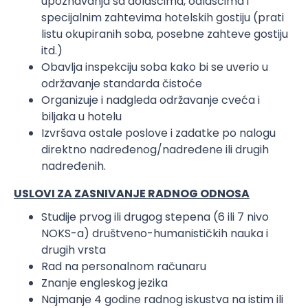
upoznavanja sa dolascima, odlascima i
specijalnim zahtevima hotelskih gostiju (prati
listu okupiranih soba, posebne zahteve gostiju
itd.)
Obavlja inspekciju soba kako bi se uverio u
održavanje standarda čistoće
Organizuje i nadgleda održavanje cveća i
biljaka u hotelu
Izvršava ostale poslove i zadatke po nalogu
direktno nadređenog/nadređene ili drugih
nadređenih.
USLOVI ZA ZASNIVANJE RADNOG ODNOSA
Studije prvog ili drugog stepena (6 ili 7 nivo
NOKS-a) društveno-humanističkih nauka i
drugih vrsta
Rad na personalnom računaru
Znanje engleskog jezika
Najmanje 4 godine radnog iskustva na istim ili