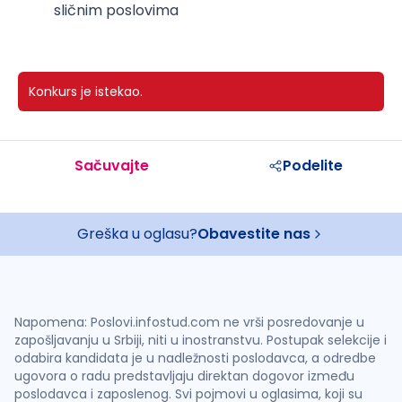
sličnim poslovima
Konkurs je istekao.
Sačuvajte
Podelite
Greška u oglasu?
Obavestite nas
Napomena: Poslovi.infostud.com ne vrši posredovanje u
zapošljavanju u Srbiji, niti u inostranstvu. Postupak selekcije i
odabira kandidata je u nadležnosti poslodavca, a odredbe
ugovora o radu predstavljaju direktan dogovor između
poslodavca i zaposlenog. Svi pojmovi u oglasima, koji su