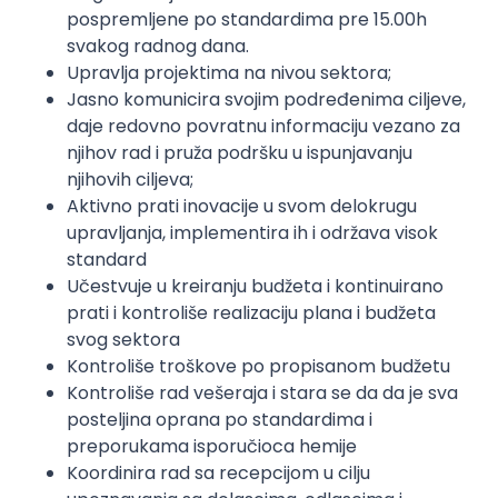
pospremljene po standardima pre 15.00h
svakog radnog dana.
Upravlja projektima na nivou sektora;
Jasno komunicira svojim podređenima ciljeve,
daje redovno povratnu informaciju vezano za
njihov rad i pruža podršku u ispunjavanju
njihovih ciljeva;
Aktivno prati inovacije u svom delokrugu
upravljanja, implementira ih i održava visok
standard
Učestvuje u kreiranju budžeta i kontinuirano
prati i kontroliše realizaciju plana i budžeta
svog sektora
Kontroliše troškove po propisanom budžetu
Kontroliše rad vešeraja i stara se da da je sva
posteljina oprana po standardima i
preporukama isporučioca hemije
Koordinira rad sa recepcijom u cilju