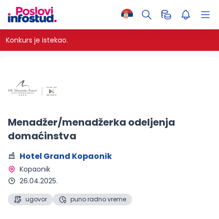
Konkurs je istekao.
Menadžer/menadžerka odeljenja
domaćinstva
Hotel Grand Kopaonik
Kopaonik 
26.04.2025.
ugovor
puno radno vreme