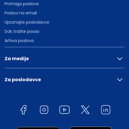
Pretraga poslova
Poslovi na email
Upoznajte poslodavce
Dok tražite posao
Arhiva poslova
Za medije
Za poslodavce