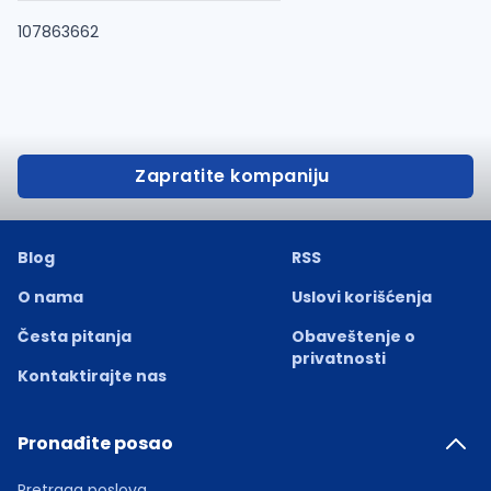
107863662
Zapratite kompaniju
Blog
RSS
O nama
Uslovi korišćenja
Česta pitanja
Obaveštenje o
privatnosti
Kontaktirajte nas
Pronađite posao
Pretraga poslova