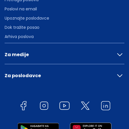
Poslovi na email
Upoznajte poslodavce
Dok tražite posao
Arhiva poslova
Za medije
Za poslodavce