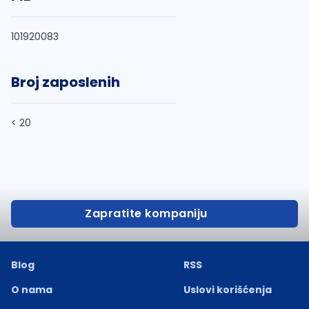
101920083
Broj zaposlenih
< 20
Zapratite kompaniju
Blog
RSS
O nama
Uslovi korišćenja