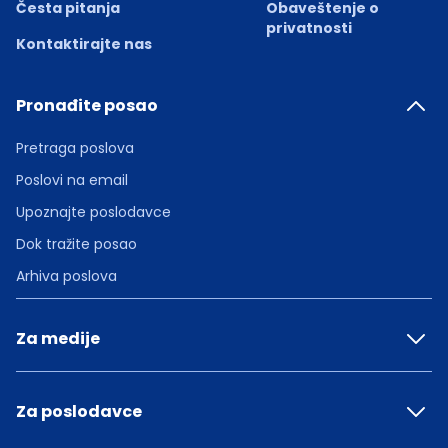
Česta pitanja
Obaveštenje o
privatnosti
Kontaktirajte nas
Pronađite posao
Pretraga poslova
Poslovi na email
Upoznajte poslodavce
Dok tražite posao
Arhiva poslova
Za medije
Za poslodavce