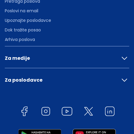
Pretraga poslova
Poslovi na email
Upoznajte poslodavce
Dok tražite posao
Arhiva poslova
Za medije
Za poslodavce