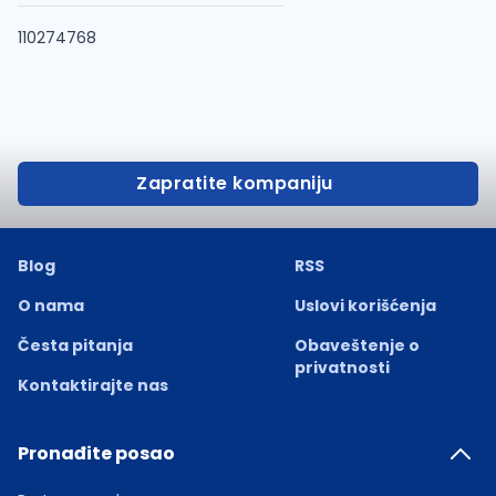
110274768
Zapratite kompaniju
Blog
RSS
O nama
Uslovi korišćenja
Česta pitanja
Obaveštenje o
privatnosti
Kontaktirajte nas
Pronađite posao