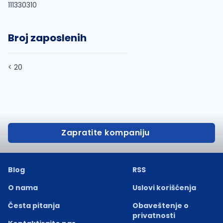
111330310
Broj zaposlenih
< 20
Zapratite kompaniju
Blog
RSS
O nama
Uslovi korišćenja
Česta pitanja
Obaveštenje o
privatnosti