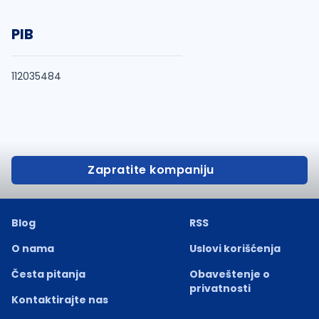
PIB
112035484
Zapratite kompaniju
Blog
RSS
O nama
Uslovi korišćenja
Česta pitanja
Obaveštenje o
privatnosti
Kontaktirajte nas