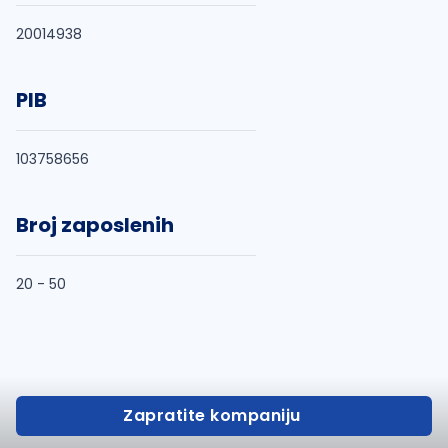
20014938
PIB
103758656
Broj zaposlenih
20 - 50
Zapratite kompaniju