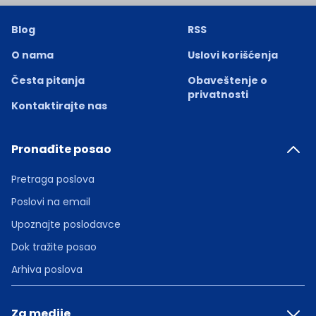
Blog
RSS
O nama
Uslovi korišćenja
Česta pitanja
Obaveštenje o
privatnosti
Kontaktirajte nas
Pronađite posao
Pretraga poslova
Poslovi na email
Upoznajte poslodavce
Dok tražite posao
Arhiva poslova
Za medije