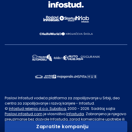
Poslovi Infostud vodeća platforma za zapošljavanje u Srbiji, deo
centra za zapošljavanje i razvoj karijere - Infostud.
©
Infostud rešenja d.o.o. Subotica
, 2000 -
2026
. Sadržaj sajta
Poslovi.infostud.com
je vlasništvo
Infostuda
. Zabranjeno je njegovo
preuzimanje bez dozvole
Infostuda
, zarad komercijalne upotrebe ili
u druge svrhe, osim za lične potrebe posetilaca sajta.
Uslovi
Zapratite kompaniju
korišćenja.