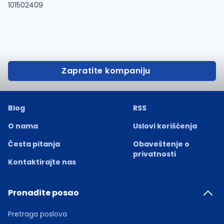
101502409
Zapratite kompaniju
Blog
RSS
O nama
Uslovi korišćenja
Česta pitanja
Obaveštenje o
privatnosti
Kontaktirajte nas
Pronađite posao
Pretraga poslova