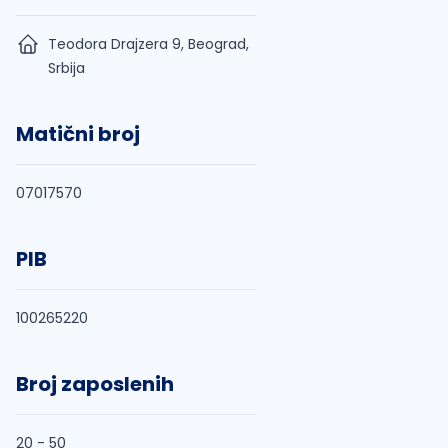
Teodora Drajzera 9, Beograd,
Srbija
Matični broj
07017570
PIB
100265220
Broj zaposlenih
20 - 50