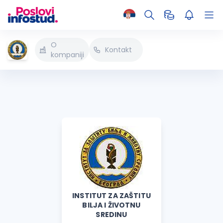
O
Kontakt
kompaniji
INSTITUT ZA ZAŠTITU
BILJA I ŽIVOTNU
SREDINU