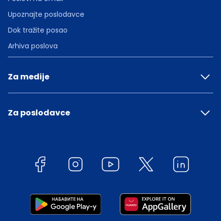
Upoznajte poslodavce
Dok tražite posao
Arhiva poslova
Za medije
Za poslodavce