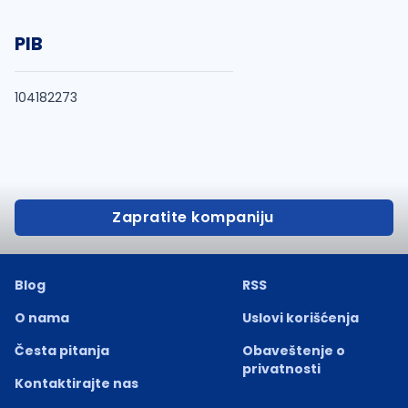
PIB
104182273
Zapratite kompaniju
Blog
RSS
O nama
Uslovi korišćenja
Česta pitanja
Obaveštenje o
privatnosti
Kontaktirajte nas