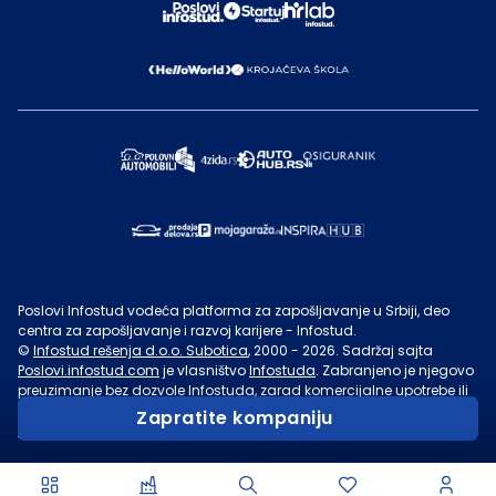
Poslovi Infostud vodeća platforma za zapošljavanje u Srbiji, deo
centra za zapošljavanje i razvoj karijere - Infostud.
©
Infostud rešenja d.o.o. Subotica
, 2000 -
2026
. Sadržaj sajta
Poslovi.infostud.com
je vlasništvo
Infostuda
. Zabranjeno je njegovo
preuzimanje bez dozvole
Infostuda
, zarad komercijalne upotrebe ili
u druge svrhe, osim za lične potrebe posetilaca sajta.
Uslovi
Zapratite kompaniju
korišćenja.