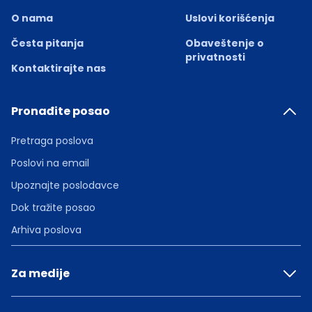
O nama
Uslovi korišćenja
Česta pitanja
Obaveštenje o
privatnosti
Kontaktirajte nas
Pronađite posao
Pretraga poslova
Poslovi na email
Upoznajte poslodavce
Dok tražite posao
Arhiva poslova
Za medije