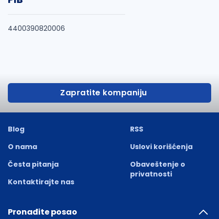
4400390820006
Zapratite kompaniju
Blog
RSS
O nama
Uslovi korišćenja
Česta pitanja
Obaveštenje o
privatnosti
Kontaktirajte nas
Pronađite posao