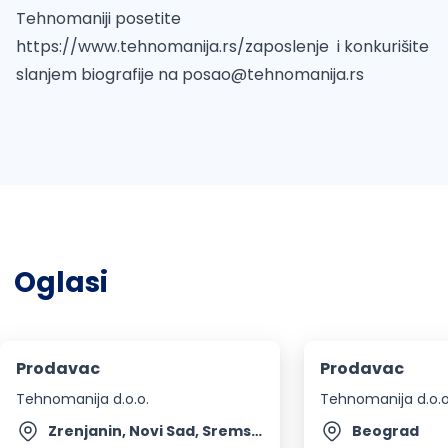
Tehnomaniji posetite
https://www.tehnomanija.rs/zaposlenje i konkurišite
slanjem biografije na
posao@tehnomanija.rs
Oglasi
Prodavac
Prodavac
Tehnomanija d.o.o.
Tehnomanija d.o.o
Zrenjanin, Novi Sad, Sremska Mitrovica, Pančevo, Vršac + 61 mesto
Beograd