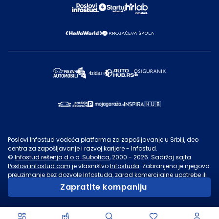
Poslovi Infostud vodeća platforma za zapošljavanje u Srbiji, deo
centra za zapošljavanje i razvoj karijere - Infostud.
©
Infostud rešenja d.o.o. Subotica
, 2000 -
2026
. Sadržaj sajta
Poslovi.infostud.com
je vlasništvo
Infostuda
. Zabranjeno je njegovo
preuzimanje bez dozvole
Infostuda
, zarad komercijalne upotrebe ili
u druge svrhe, osim za lične potrebe posetilaca sajta.
Uslovi
Zapratite kompaniju
korišćenja.