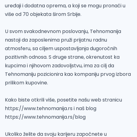
uređaji i dodatna oprema, a koji se mogu pronaći u
više od 70 objekata širom Srbije.
U svom svakodnevnom poslovanju, Tehnomanija
nastoji da zaposlenima pruži prijatnu radnu
atmosferu, sa ciljem uspostavljanja dugoročnih
pozitivnih odnosa. S druge strane, okrenutost ka
kupcima i njihovom zadovoljstvu, ima za cilj da
Tehnomaniju pozicionira kao kompaniju prvog izbora
prilikom kupovine.
Kako biste otkrili više, posetite našu web stranicu
https://www.tehnomanija.rs i naš blog
https://www.tehnomanija.rs/blog
Ukoliko želite da svoju karijeru započnete u