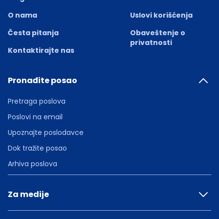
O nama
Uslovi korišćenja
Česta pitanja
Obaveštenje o
privatnosti
Kontaktirajte nas
Pronađite posao
Pretraga poslova
Poslovi na email
Upoznajte poslodavce
Dok tražite posao
Arhiva poslova
Za medije