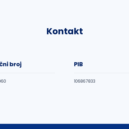
Kontakt
čni broj
PIB
960
106867833