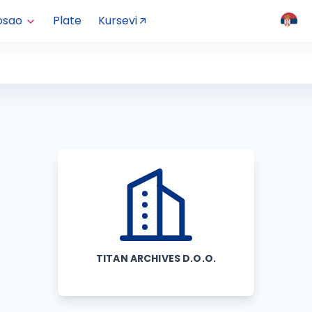
osao
Plate
Kursevi
TITAN ARCHIVES D.O.O.