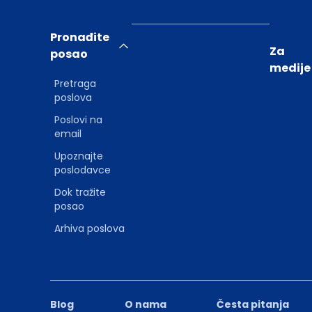
Pronađite
Za
posao
medije
Pretraga
poslova
Poslovi na
email
Upoznajte
poslodavce
Dok tražite
posao
Arhiva poslova
Blog
O nama
Česta pitanja