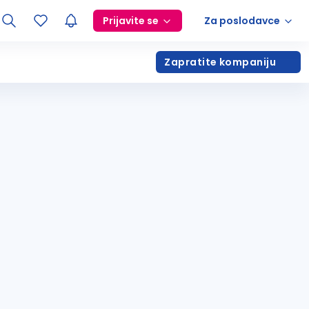
Prijavite se
Za poslodavce
Zapratite kompaniju