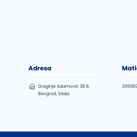
Adresa
Mati
Draginje Adamović 38 B,
20695
Beograd, Srbija