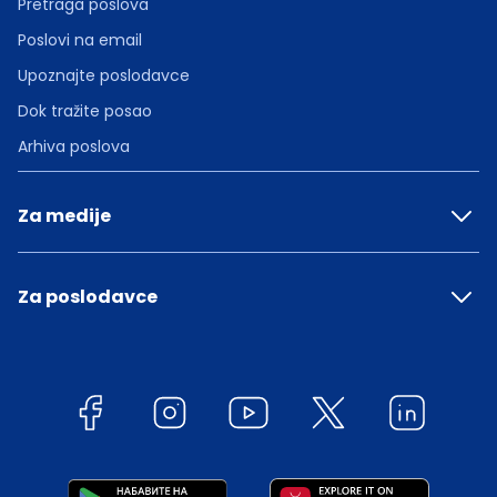
Pretraga poslova
Poslovi na email
Upoznajte poslodavce
Dok tražite posao
Arhiva poslova
Za medije
Za poslodavce