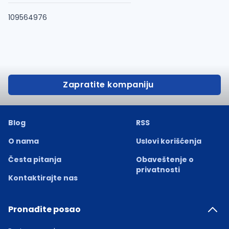
109564976
Zapratite kompaniju
Blog
RSS
O nama
Uslovi korišćenja
Česta pitanja
Obaveštenje o
privatnosti
Kontaktirajte nas
Pronađite posao