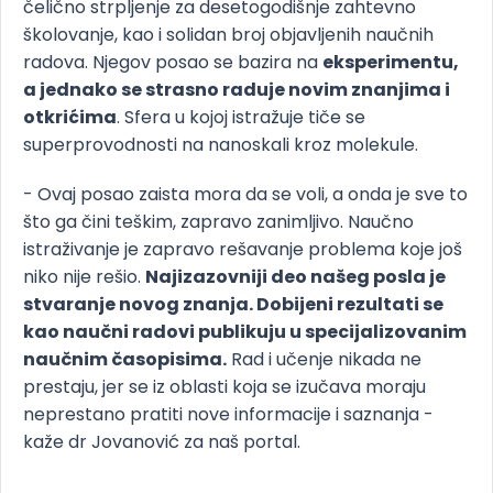
čelično strpljenje za desetogodišnje zahtevno
školovanje, kao i solidan broj objavljenih naučnih
radova. Njegov posao se bazira na
eksperimentu,
a jednako se strasno raduje novim znanjima i
otkrićima
. Sfera u kojoj istražuje tiče se
superprovodnosti na nanoskali kroz molekule.
- Ovaj posao zaista mora da se voli, a onda je sve to
što ga čini teškim, zapravo zanimljivo. Naučno
istraživanje je zapravo rešavanje problema koje još
niko nije rešio.
Najizazovniji deo našeg posla je
stvaranje novog znanja. Dobijeni rezultati se
kao naučni radovi publikuju u specijalizovanim
naučnim časopisima.
Rad i učenje nikada ne
prestaju, jer se iz oblasti koja se izučava moraju
neprestano pratiti nove informacije i saznanja -
kaže dr Jovanović za naš portal.