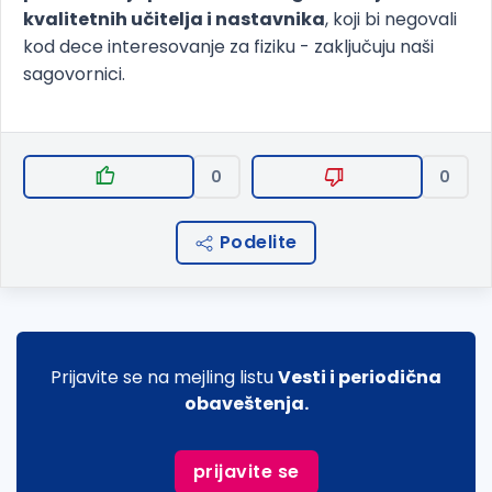
kvalitetnih učitelja i nastavnika
, koji bi negovali
kod dece interesovanje za fiziku - zaključuju naši
sagovornici.
0
0
Podelite
Prijavite se na mejling listu
Vesti i periodična
obaveštenja.
prijavite se