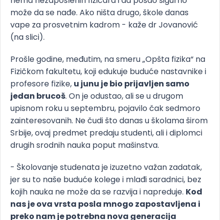
nema nezaposlenih fizičara i da posao sigurno
može da se nađe. Ako ništa drugo, škole danas
vape za prosvetnim kadrom - kaže dr Jovanović
(na slici).
Prošle godine, međutim, na smeru „Opšta fizika“ na
Fizičkom fakultetu, koji edukuje buduće nastavnike i
profesore fizike,
u junu je bio prijavljen samo
jedan brucoš
. On je odustao, ali se u drugom
upisnom roku u septembru, pojavilo čak sedmoro
zainteresovanih. Ne čudi što danas u školama širom
Srbije, ovaj predmet predaju studenti, ali i diplomci
drugih srodnih nauka poput mašinstva.
- Školovanje studenata je izuzetno važan zadatak,
jer su to naše buduće kolege i mlađi saradnici, bez
kojih nauka ne može da se razvija i napreduje.
Kod
nas je ova vrsta posla mnogo zapostavljena i
preko nam je potrebna nova generacija