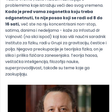
problemima koje istražuju veći deo svog vremena.
Kada je pred vama zagonetka koju treba
odgonetnuti, to nije posao koji se radi od 8 do
16 sati,
već ste na nju koncentrisani non-stop,
satima, danima i nedeljama - kaže za Infostud dr
Vojinović (na slici ispod) koji kao viši naučni saradnik
Instituta za fiziku, radi u Grupi za gravitaciju, čestice i
polja. Njegova preokupacije je teorijska fizika, on je
slika i prilika fizičara zanesenjaka. Teorija haosa,
veštačka inteligencija, filozofija nauke,
superprovodljivost, takođe su teme koje ga
zaokupljaju.