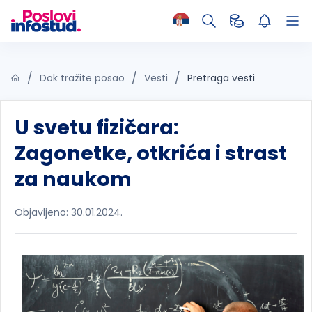
Dok tražite posao
Vesti
Pretraga vesti
U svetu fizičara:
Zagonetke, otkrića i strast
za naukom
Objavljeno: 30.01.2024.