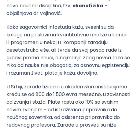
nova naučna disciplina, tzv.
ekonofizika
-
objašnjava dr Vojinović.
Kako sagovornici Infostuda kažu, svesni su da
kolege na poslovima kvantitativne analize u banci,
ili programeri u nekoj IT kompaniji zarađuju
desetostruko više, ali tvrde da svoj posao rade iz
ljubavi prema nauci, a najmanje zbog novca. Iako se
niko od nauke nije obogatio, za osnovnu egzistenciju
i razuman život, plata je kažu, dovoljna.
U Srbiji, zarade fizičara u akademskim institucijama
kreću se od 800 do 1.500 evra mesečno, u zavisnosti
od zvanja i staža. Plate rastu oko 10% sa svakim
novim zvanjem - od istraživača pripravnika do
naučnog savetnika, od asistenta pripravnika do
redovnog profesora. Zarade u prosveti su niže.