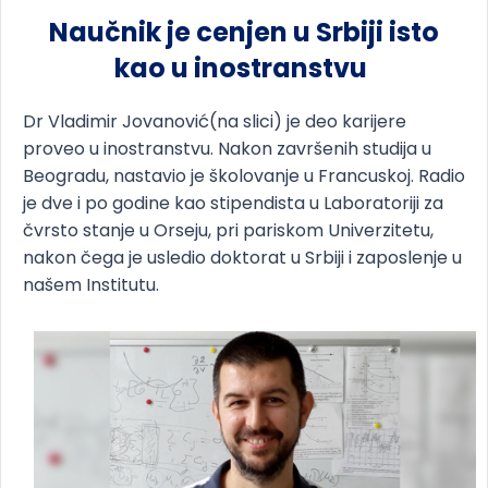
Naučnik je cenjen u Srbiji isto
kao u inostranstvu
Dr Vladimir Jovanović(na slici) je deo karijere
proveo u inostranstvu. Nakon završenih studija u
Beogradu, nastavio je školovanje u Francuskoj. Radio
je dve i po godine kao stipendista u Laboratoriji za
čvrsto stanje u Orseju, pri pariskom Univerzitetu,
nakon čega je usledio doktorat u Srbiji i zaposlenje u
našem Institutu.