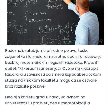
Radoznali, zaljubljeni u prirodne pojave, teške
zagonetke i formule, ali i izuzetno uporni u rešavanju
bezbroj matematičkih i logičkih zadataka. Prate ih
epiteti “klikeraši” i zanesenjaci. Ovo je najkraći opis
fizičara, a u zavisnosti od smera koji odaberu tokom
studija na Fizičkom fakultetu, mogu da se ostvare
kroz različite poslove.
Deo njih karijeru gradi u nauci, uglavnom na
univerzitetu i u prosveti, deo u meteorologiji, a