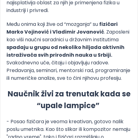
najisplativija oblast za njih je primenjena fizika u
industriji i privredi.
Među onima koji žive od “mozganja” su
fizičari
Marko Vojinović i Vladimir Jovanović
. Zaposleni
kao viši naučni saradnici u državnim institutima
spadaju u grupu od nekoliko hiljada aktivnih
istraživača svih prirodnih nauka u Srbiji.
Svakodnevno uče, čitaju i objavljuju radove.
Predavanja, seminari, mentorski rad, programiranje
ili numeričke analize, sve to čini njihovu profesiju.
Naučnik živi za trenutak kada se
“upale lampice”
- Posao fizičara je veoma kreativan, gotovo nalik
poslu umetnika. Kao što slikar ili kompozitor nemaju
"radno vreme", tako i fizičari razmišljaju o