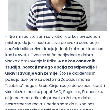
- Nije mi žao što sam se vratio i uprkos uvreženom
mišljenju da je u inostranstvu po svaku cenu bolje,
naučnici slično žive i imaju jednak tretman i kod nas
kao i u svetu. Ovde se stiče podjednako dobro
visoko obrazovanje iz fizike.
A nakon osnovnih
studija, postoji mnogo opcija za stipendije i
usavršavanje van zemlje.
Što se akademskih
pozicija tiče, one su često na Zapadu i manje
“stabilne” nego u Srbiji. Činjenica je da pojedini centri
više ulažu u nauku, poput SAD, Engleske, Francuske,
ali je po meni odlazak prevelika žrtva, a dobit
nesrazmerno mala. Ubeđen sam da ni kod nas