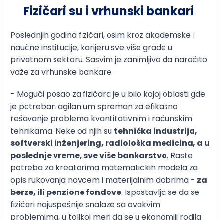
Fizičari su i vrhunski bankari
Poslednjih godina fizičari, osim kroz akademske i
naučne institucije, karijeru sve više grade u
privatnom sektoru. Sasvim je zanimljivo da naročito
važe za vrhunske bankare.
- Mogući posao za fizičara je u bilo kojoj oblasti gde
je potreban agilan um spreman za efikasno
rešavanje problema kvantitativnim i računskim
tehnikama. Neke od njih su
tehnička industrija,
softverski inženjering, radiološka medicina, a u
poslednje vreme, sve više bankarstvo
. Raste
potreba za kreatorima matematičkih modela za
opis rukovanja novcem i materijalnim dobrima -
za
berze, ili penzione fondove
. Ispostavlja se da se
fizičari najuspešnije snalaze sa ovakvim
problemima, u tolikoj meri da se u ekonomiji rodila