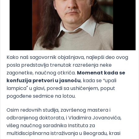
Kako naš sagovornik objašnjava, najlepši deo ovog
posla predstavlja trenutak razrešenja neke
zagonetke, naučnog otkrića.
Momenat kada se
konfuzija pretvori u jasnoću
, kada se “upali
lampica" u glavi, poredi sa ushićenjem, poput
pogođene sedmice na lotou.
Osim redovnih studija, završenog mastera i
odbranjenog doktorata, i Vladimira Jovanovića,
višeg naučnog saradnika Instituta za
multidisciplinarna istraživanja u Beogradu, krasi