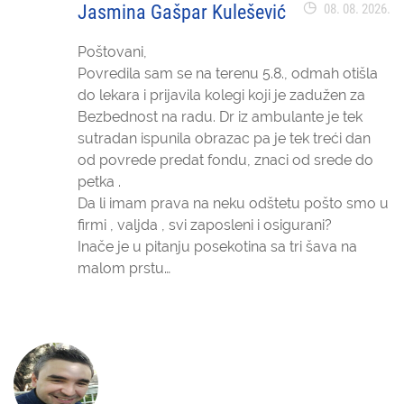
Jasmina Gašpar Kulešević
08. 08. 2026.
Poštovani,
Povredila sam se na terenu 5.8., odmah otišla
do lekara i prijavila kolegi koji je zadužen za
Bezbednost na radu. Dr iz ambulante je tek
sutradan ispunila obrazac pa je tek treći dan
od povrede predat fondu, znaci od srede do
petka .
Da li imam prava na neku odštetu pošto smo u
firmi , valjda , svi zaposleni i osigurani?
Inače je u pitanju posekotina sa tri šava na
malom prstu…