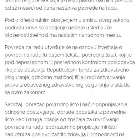
ili smrti osiguranika koja je nastupila odmah ili u periodu
od 12 meseci od dana nastanka povrede na radu.
Pod profesionalnim oboljenjem u smislu ovog zakona
podrazumeva se oboljenje nastalo usled duže
izloženosti štetnostima nastalim na radnom mestu.
Povreda na radu utvrđuje se na osnovu izveštaja o
povredi na radu (u daljem tekstu: povredna lista), koji je
pod neposrednom ili posrednom kontrolom poslodavca
i koja se dostavlja Republičkom fondu za zdravstveno
osiguranje, odnosno matičnoj filijali radi ostvarivanja
prava iz obaveznog zdravstvenog osiguranja u skladu
sa ovim zakonom.
Sadržaj i obrazac povredne liste i način popunjavanja,
odnosno dostavljanja, obrade podataka iz povredne
liste, kao i druga pitanja od značaja za utvrđivanje
povrede na radu, sporazumno propisuju ministri
nadležni za poslove zaštite zdravlja i bezbednosti na