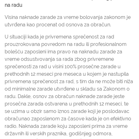
na radu
Visina naknade zarade za vreme bolovanja zakonom je
utvrđena kao procenat od osnova za obračun.
U situaciji kada je privremena sprečenost za rad
prouzrokovana povredom na radu ili profesionalnom
bolešću zaposleni ima pravo na naknadu zarade za
vreme odsustvovanja sa rada zbog privremene
sprečenosti za rad u visini 100% prosečne zarade u
prethodnih 12 meseci pre meseca u kojem je nastupila
privremena sprečenost za rad, s tim da ne može biti niža
od minimalne zarade utvrđene u skladu sa Zakonom o
radu. Dakle, osnov za obračun naknade zarade jeste
prosečna zarada ostvarena u prethodnih 12 meseci, te
se uzima u obzir samo iznos zarade koji je poslodavac
obračunao zaposlenom za časove kada je on efektivno
radio. Naknada zarade koju zaposleni prima za vreme
državnih ili verskih praznika, godišnjeg odmora,