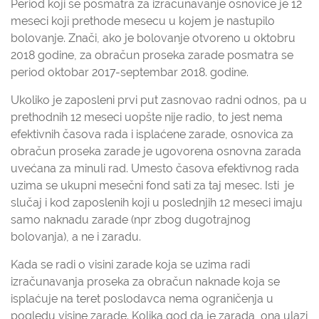
Period koji se posmatra za izračunavanje osnovice je 12
meseci koji prethode mesecu u kojem je nastupilo
bolovanje. Znači, ako je bolovanje otvoreno u oktobru
2018 godine, za obračun proseka zarade posmatra se
period oktobar 2017-septembar 2018. godine.
Ukoliko je zaposleni prvi put zasnovao radni odnos, pa u
prethodnih 12 meseci uopšte nije radio, to jest nema
efektivnih časova rada i isplaćene zarade, osnovica za
obračun proseka zarade je ugovorena osnovna zarada
uvećana za minuli rad. Umesto časova efektivnog rada
uzima se ukupni mesečni fond sati za taj mesec. Isti je
slučaj i kod zaposlenih koji u poslednjih 12 meseci imaju
samo naknadu zarade (npr zbog dugotrajnog
bolovanja), a ne i zaradu.
Kada se radi o visini zarade koja se uzima radi
izračunavanja proseka za obračun naknade koja se
isplaćuje na teret poslodavca nema ograničenja u
pogledu visine zarade. Kolika god da je zarada, ona ulazi