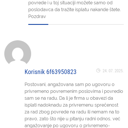
povrede i u toj situaciji možete samo od
poslodavca da tražite isplatu nakande štete.
Pozdrav
Korisnik 6f63950823
24. 07. 2025.
Postovani, angažovana sam po ugovoru o
privremeno povremenim poslovima i povredio
sam se na radu. Da li je firma u obavezi da
isplati nadoknadu za privremenu sprečenost
za rad zbog povrede na radu ili nemam na to
pravo, zato što nije u pitanju radni odnos, već
angažovanje po ugovoru o privremeno-