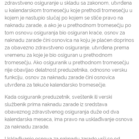
zdravstveno osiguranje u skladu sa zakonom, utvrđena
u kalendarskom tromesečju koje prethodi tromesečju u
kojem je nastupio slučaj po kojem se stiče pravo na
naknadu zarade, a ako je u prethodnom tromesečju po
tom osnovu osiguranja bio osiguran kraće, osnov za
naknadu zarade čini osnovica na koju je plaćen doprinos
za obavezno zdravstveno osiguranje, utvrđena prema
vremenu za koje je bio osiguran u prethodnom
tromesečju. Ako osiguranik u prethodnom tromesečju
nije obavljao delatnost preduzetnika, odnosno versku
funkciju, osnov za naknadu zarade čini osnovica
utvrđena za tekuće kalendarsko tromesečje.
Kada osiguranik preduzetnik, sveštenik ili verski
službenik prima naknadu zarade iz sredstava
obaveznog zdravstvenog osiguranja duže od dva
kalendarska meseca, ima pravo na usklađivanje osnova
za naknadu zarade.
Usklađivanje osnova za naknadu zarade vrši se od