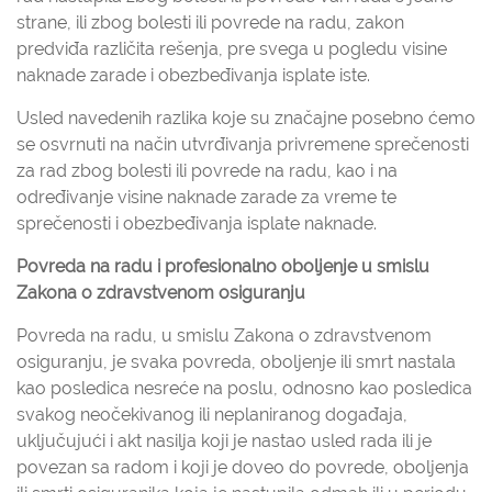
strane, ili zbog bolesti ili povrede na radu, zakon
predviđa različita rešenja, pre svega u pogledu visine
naknade zarade i obezbeđivanja isplate iste.
Usled navedenih razlika koje su značajne posebno ćemo
se osvrnuti na način utvrđivanja privremene sprečenosti
za rad zbog bolesti ili povrede na radu, kao i na
određivanje visine naknade zarade za vreme te
sprečenosti i obezbeđivanja isplate naknade.
Povreda na radu i profesionalno oboljenje u smislu
Zakona o zdravstvenom osiguranju
Povreda na radu, u smislu Zakona o zdravstvenom
osiguranju, je svaka povreda, oboljenje ili smrt nastala
kao posledica nesreće na poslu, odnosno kao posledica
svakog neočekivanog ili neplaniranog događaja,
uključujući i akt nasilja koji je nastao usled rada ili je
povezan sa radom i koji je doveo do povrede, oboljenja