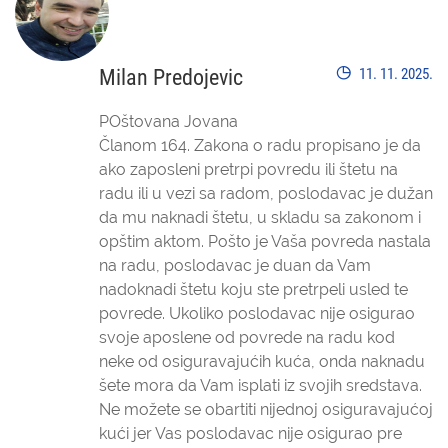
Milan Predojevic
11. 11. 2025.
POštovana Jovana
Članom 164. Zakona o radu propisano je da
ako zaposleni pretrpi povredu ili štetu na
radu ili u vezi sa radom, poslodavac je dužan
da mu naknadi štetu, u skladu sa zakonom i
opštim aktom. Pošto je Vaša povreda nastala
na radu, poslodavac je duan da Vam
nadoknadi štetu koju ste pretrpeli usled te
povrede. Ukoliko poslodavac nije osigurao
svoje aposlene od povrede na radu kod
neke od osiguravajućih kuća, onda naknadu
šete mora da Vam isplati iz svojih sredstava.
Ne možete se obartiti nijednoj osiguravajućoj
kući jer Vas poslodavac nije osigurao pre