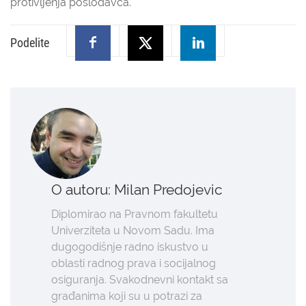
protivljenja poslodavca.
Podelite
O autoru: Milan Predojevic
Diplomirao na Pravnom fakultetu
Univerziteta u Novom Sadu. Ima
dugogodišnje radno iskustvo u
oblasti radnog prava i socijalnog
osiguranja. Svakodnevni kontakt sa
građanima koji su u potrazi za