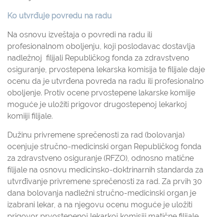
Ko utvrđuje povredu na radu
Na osnovu izveštaja o povredi na radu ili
profesionalnom oboljenju, koji poslodavac dostavlja
nadležnoj filijali Republičkog fonda za zdravstveno
osiguranje, prvostepena lekarska komisija te filijale daje
ocenu da je utvrđena povreda na radu ili profesionalno
oboljenje. Protiv ocene prvostepene lakarske komiije
moguće je uložiti prigovor drugostepenoj lekarkoj
komiiji filijale.
Dužinu privremene sprečenosti za rad (bolovanja)
ocenjuje stručno-medicinski organ Republičkog fonda
za zdravstveno osiguranje (RFZO), odnosno matične
filijale na osnovu medicinsko-doktrinarnih standarda za
utvrđivanje privremene sprečenosti za rad. Za prvih 30
dana bolovanja nadležni stručno-medicinski organ je
izabrani lekar, a na njegovu ocenu moguće je uložiti
prigovor prvostepenoj lekarkoj komisiji matične filijale