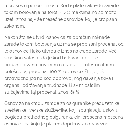
u prosek u punom iznosu. Kod isplate naknade zarade
tokom bolovanja na teret RFZO maksimalno se može
uzeti iznos najviše mesečne osnovice, koji je propisan
zakonom.
Nakon što se utvrdi osnovica za obračun naknade
zarade tokom bolovanja uzima se propisani procenat od
te osnovice i tako utvrđuje iznos naknade zarade. Već
smo kontsatovali da je kod bolovanja koje je
prouzrokovano povreom na radu ili profesionalnom
bolešću taj procenat 100 % osnovice, što je još
predviđeno jedino kod dobrovoljnog davanja tkiva i
organa i održavanja trudnoće. U svim ostalim
slučajevima taj procenat iznosi 65%.
Osnov za naknadu zarade za osiguranike preduzetnike,
sveštenike i verske službenike, koji ispunjavaju uslov u
pogledu prethodnog osiguranja, čini prosečna mesečna
osnovica na koju je plaćen doprinos za obavezno