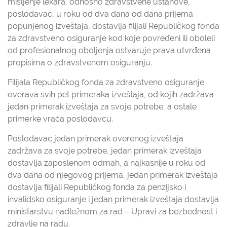
mišljenje lekara, odnosno zdravstvene ustanove,
poslodavac, u roku od dva dana od dana prijema
popunjenog izveštaja, dostavlja filijali Republičkog fonda
za zdravstveno osiguranje kod koje povređeni ili oboleli
od profesionalnog oboljenja ostvaruje prava utvrđena
propisima o zdravstvenom osiguranju.
Filijala Republičkog fonda za zdravstveno osiguranje
overava svih pet primeraka izveštaja, od kojih zadržava
jedan primerak izveštaja za svoje potrebe, a ostale
primerke vraća poslodavcu.
Poslodavac jedan primerak overenog izveštaja
zadržava za svoje potrebe, jedan primerak izveštaja
dostavlja zaposlenom odmah, a najkasnije u roku od
dva dana od njegovog prijema, jedan primerak izveštaja
dostavlja filijali Republičkog fonda za penzijsko i
invalidsko osiguranje i jedan primerak izveštaja dostavlja
ministarstvu nadležnom za rad – Upravi za bezbednost i
zdravlje na radu.