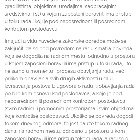
gradilištima, objektima, uređajima, saobraćajnim
sredstvima, i sl.) u kojem zaposleni boravi ili ima pristup
u toku rada i koji je pod neposrednom ili posrednom
kontrolom poslodavca
Imajući u vidu navedene zakonske odredbe može se
zaključiti da se pod povredom na radu smatra povreda
koja se dogodila na radnom mestu, odnodno u prostoru
u kojem zaposleni boravi ili ima pristup u toku rada, i to
ne samo u momentu i procesu obavljanja rada, već i
prilikom obavljanja svih drugih aktivnosti u cilju
izvršavanja poslova iz ugovora o radu ili obavljanja rada
po bilo kom osnovu kod poslodavca, a koje je pod
neposrednom ili posredniom kontrolom poslodavca
(svim radnim i pomoćnim prostorijama i svim objektima
koje kontroliše poslodavac). Ukoliko se povreda dogodi
tokom dnevnog odmora, to jest pauze tokom radnog
dana, na radnom mestu, odnosno u prostoru u kom
zaposleni boravi ili ima pristup tokom rada, a radi se o