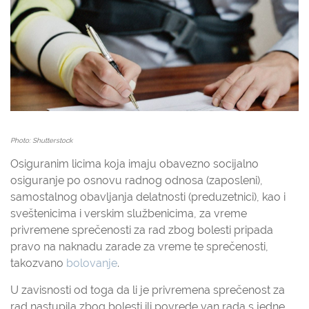
Photo: Shutterstock
Osiguranim licima koja imaju obavezno socijalno
osiguranje po osnovu radnog odnosa (zaposleni),
samostalnog obavljanja delatnosti (preduzetnici), kao i
sveštenicima i verskim službenicima, za vreme
privremene sprečenosti za rad zbog bolesti pripada
pravo na naknadu zarade za vreme te sprečenosti,
takozvano
bolovanje
.
U zavisnosti od toga da li je privremena sprečenost za
rad nastupila zbog bolesti ili povrede van rada s jedne