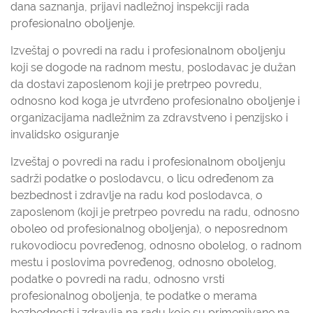
dana saznanja, prijavi nadležnoj inspekciji rada
profesionalno oboljenje.
Izveštaj o povredi na radu i profesionalnom oboljenju
koji se dogode na radnom mestu, poslodavac je dužan
da dostavi zaposlenom koji je pretrpeo povredu,
odnosno kod koga je utvrđeno profesionalno oboljenje i
organizacijama nadležnim za zdravstveno i penzijsko i
invalidsko osiguranje
Izveštaj o povredi na radu i profesionalnom oboljenju
sadrži podatke o poslodavcu, o licu određenom za
bezbednost i zdravlje na radu kod poslodavca, o
zaposlenom (koji je pretrpeo povredu na radu, odnosno
oboleo od profesionalnog oboljenja), o neposrednom
rukovodiocu povređenog, odnosno obolelog, o radnom
mestu i poslovima povređenog, odnosno obolelog,
podatke o povredi na radu, odnosno vrsti
profesionalnog oboljenja, te podatke o merama
bezbednosti i zdravlja na radu koje su primenjivane na