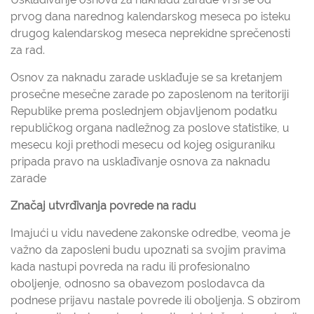
prvog dana narednog kalendarskog meseca po isteku
drugog kalendarskog meseca neprekidne sprečenosti
za rad.
Osnov za naknadu zarade usklađuje se sa kretanjem
prosečne mesečne zarade po zaposlenom na teritoriji
Republike prema poslednjem objavljenom podatku
republičkog organa nadležnog za poslove statistike, u
mesecu koji prethodi mesecu od kojeg osiguraniku
pripada pravo na usklađivanje osnova za naknadu
zarade
Značaj utvrđivanja povrede na radu
Imajući u vidu navedene zakonske odredbe, veoma je
važno da zaposleni budu upoznati sa svojim pravima
kada nastupi povreda na radu ili profesionalno
oboljenje, odnosno sa obavezom poslodavca da
podnese prijavu nastale povrede ili oboljenja. S obzirom