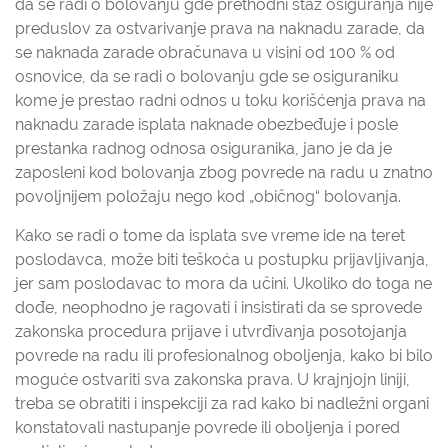
da se radi o bolovanju gde prethodni staž osiguranja nije
preduslov za ostvarivanje prava na naknadu zarade, da
se naknada zarade obračunava u visini od 100 % od
osnovice, da se radi o bolovanju gde se osiguraniku
kome je prestao radni odnos u toku korišćenja prava na
naknadu zarade isplata naknade obezbeđuje i posle
prestanka radnog odnosa osiguranika, jano je da je
zaposleni kod bolovanja zbog povrede na radu u znatno
povoljnijem položaju nego kod „običnog“ bolovanja.
Kako se radi o tome da isplata sve vreme ide na teret
poslodavca, može biti teškoća u postupku prijavljivanja,
jer sam poslodavac to mora da učini. Ukoliko do toga ne
dođe, neophodno je ragovati i insistirati da se sprovede
zakonska procedura prijave i utvrđivanja posotojanja
povrede na radu ili profesionalnog oboljenja, kako bi bilo
moguće ostvariti sva zakonska prava. U krajnjojn liniji,
treba se obratiti i inspekciji za rad kako bi nadležni organi
konstatovali nastupanje povrede ili oboljenja i pored