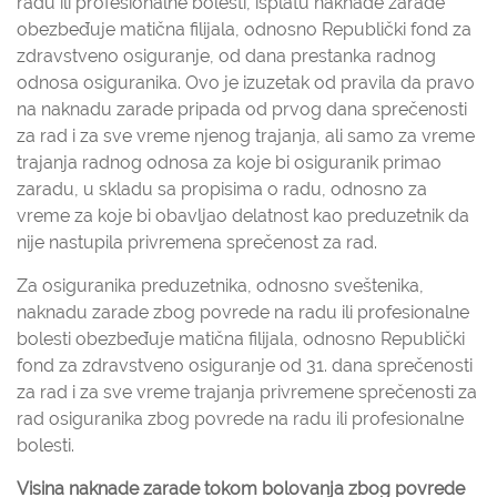
radu ili profesionalne bolesti, isplatu naknade zarade
obezbeđuje matična filijala, odnosno Republički fond za
zdravstveno osiguranje, od dana prestanka radnog
odnosa osiguranika. Ovo je izuzetak od pravila da pravo
na naknadu zarade pripada od prvog dana sprečenosti
za rad i za sve vreme njenog trajanja, ali samo za vreme
trajanja radnog odnosa za koje bi osiguranik primao
zaradu, u skladu sa propisima o radu, odnosno za
vreme za koje bi obavljao delatnost kao preduzetnik da
nije nastupila privremena sprečenost za rad.
Za osiguranika preduzetnika, odnosno sveštenika,
naknadu zarade zbog povrede na radu ili profesionalne
bolesti obezbeđuje matična filijala, odnosno Republički
fond za zdravstveno osiguranje od 31. dana sprečenosti
za rad i za sve vreme trajanja privremene sprečenosti za
rad osiguranika zbog povrede na radu ili profesionalne
bolesti.
Visina naknade zarade tokom bolovanja zbog povrede