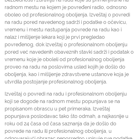
radnom mestu na kojem je povređeni radio, odnosno
oboleo od profesionalnog oboljenja. Izveštaj o povredi
na radu pored navedenog sadrži i podatke o očevicu,
vremenu i mestu nastupanja povrede na radu kao i
nalaz i mišljenje lekara koji je prvi pregledao
povređenog, dok izveštaj o profesionalnom oboljenju
pored već navedenih obaveznih stavki sadrži i podatak o
vremenu koje je oboleli od profesionalnog oboljenja
proveo na radu na poslovima usled kojih je došlo do
oboljenja, kao i mišljenje zdravstvene ustanove koja je
utvrdila postojanje profesionalnog oboljenja.
Izveštaj o povredi na radu i profesionalnom oboljenju
koji se dogode na radnom mestu popunjava se na
propisanom obrascu u pet primeraka. Izveštaj
popunjava poslodavac tako što odmah, a najkasnije u
roku od 24 časa od časa saznanja da je došlo do
povrede na radu ili profesionalnog oboljenja, u
odgovarajući obrazac neposredno upisuje sve podatke