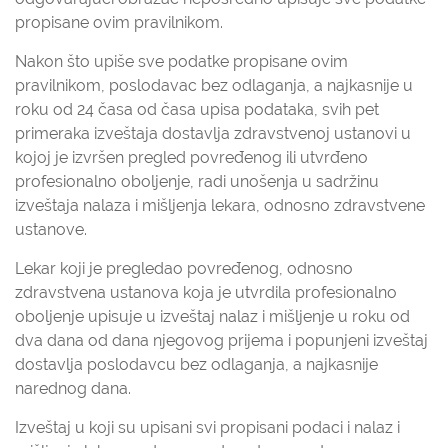
propisane ovim pravilnikom.
Nakon što upiše sve podatke propisane ovim
pravilnikom, poslodavac bez odlaganja, a najkasnije u
roku od 24 časa od časa upisa podataka, svih pet
primeraka izveštaja dostavlja zdravstvenoj ustanovi u
kojoj je izvršen pregled povređenog ili utvrđeno
profesionalno oboljenje, radi unošenja u sadržinu
izveštaja nalaza i mišljenja lekara, odnosno zdravstvene
ustanove.
Lekar koji je pregledao povređenog, odnosno
zdravstvena ustanova koja je utvrdila profesionalno
oboljenje upisuje u izveštaj nalaz i mišljenje u roku od
dva dana od dana njegovog prijema i popunjeni izveštaj
dostavlja poslodavcu bez odlaganja, a najkasnije
narednog dana.
Izveštaj u koji su upisani svi propisani podaci i nalaz i