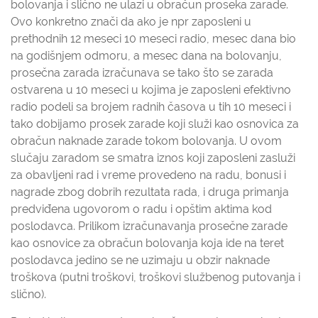
bolovanja i slično ne ulazi u obračun proseka zarade.
Ovo konkretno znači da ako je npr zaposleni u
prethodnih 12 meseci 10 meseci radio, mesec dana bio
na godišnjem odmoru, a mesec dana na bolovanju,
prosečna zarada izračunava se tako što se zarada
ostvarena u 10 meseci u kojima je zaposleni efektivno
radio podeli sa brojem radnih časova u tih 10 meseci i
tako dobijamo prosek zarade koji služi kao osnovica za
obračun naknade zarade tokom bolovanja. U ovom
slučaju zaradom se smatra iznos koji zaposleni zasluži
za obavljeni rad i vreme provedeno na radu, bonusi i
nagrade zbog dobrih rezultata rada, i druga primanja
predviđena ugovorom o radu i opštim aktima kod
poslodavca. Prilikom izračunavanja prosečne zarade
kao osnovice za obračun bolovanja koja ide na teret
poslodavca jedino se ne uzimaju u obzir naknade
troškova (putni troškovi, troškovi službenog putovanja i
slično).