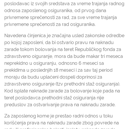
poslodavac iz svojih sredstava za vreme trajanja radnog
odnosa zaposlenog osiguranika, od prvog dana
privremene sprečenosti za rad, za sve vreme trajanja
privremene sprečenosti za rad osiguranika.
Navedena činjenica je značajna usled zakonske odredbe
po kojoj zaposleni, da bi ostvario pravu na naknadu
zarade tokom bolovanja na teret Republičkog fonda za
zdravstveno oiguranje, mora da bude makar tri meseca
neprekidno u osiguranju, odnosno 6 meseci sa
prekidima u poslednjih 18 meseci i za sav taj period
moraju da budu uplaćeni dospeli doprinosi za
zdravstveno osiguranje (tzv prethodni staž osiguranja).
Kod isplate naknade zarade za bolovanje koje pada na
teret poslodavca prethodni staž osiguranja nije
preduslov za ostvarivanje prava na naknadu zarade.
Za zaposlenog kome je prestao radni odnos u toku
korišćenja prava na naknadu zarade zbog povrede na