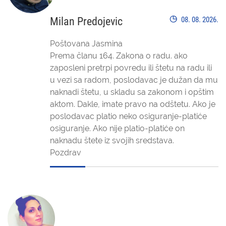
Milan Predojevic
08. 08. 2026.
Poštovana Jasmina
Prema članu 164. Zakona o radu. ako
zaposleni pretrpi povredu ili štetu na radu ili
u vezi sa radom, poslodavac je dužan da mu
naknadi štetu, u skladu sa zakonom i opštim
aktom. Dakle, imate pravo na odštetu. Ako je
poslodavac platio neko osiguranje-platiće
osiguranje. Ako nije platio-platiće on
naknadu štete iz svojih sredstava.
Pozdrav