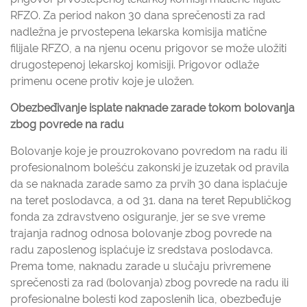
RFZO. Za period nakon 30 dana sprečenosti za rad
nadležna je prvostepena lekarska komisija matične
filijale RFZO, a na njenu ocenu prigovor se može uložiti
drugostepenoj lekarskoj komisiji. Prigovor odlaže
primenu ocene protiv koje je uložen.
Obezbeđivanje isplate naknade zarade tokom bolovanja
zbog povrede na radu
Bolovanje koje je prouzrokovano povredom na radu ili
profesionalnom bolešću zakonski je izuzetak od pravila
da se naknada zarade samo za prvih 30 dana isplaćuje
na teret poslodavca, a od 31. dana na teret Republičkog
fonda za zdravstveno osiguranje, jer se sve vreme
trajanja radnog odnosa bolovanje zbog povrede na
radu zaposlenog isplaćuje iz sredstava poslodavca.
Prema tome, naknadu zarade u slučaju privremene
sprečenosti za rad (bolovanja) zbog povrede na radu ili
profesionalne bolesti kod zaposlenih lica, obezbeđuje