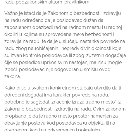
radu podzakonskim aktom-pravilnikom.
Važno je istaći da je Zakonom o bezbednosti i zdravlju
na radu određeno da je poslodavac dužan da
zaposlenom obezbedi rad na radnom mestu i u radnoj
okolini u kojima su sprovedene mere bezbednosti i
zdravlja na radu, te da je u slučaju nastanka povrede na
radu zbog neuobičajenih i nepredvidivih okolnosti koje
su izvan kontrole poslodavca ili zbog izuzetnih događaja
čije se posledice uprkos svim nastojanjima nisu mogle
izbeći, poslodavac nije odgovoran u smislu ovog
zakona.
Kako bi se u svakom konkretnom slučaju utvrdilo da li
određeni događaj ima karakter povrede na radu,
potrebno je sagledati značenje izraza „radno mesto“ iz
Zakona o bezbednosti i zdravlju na radu. Ovim zakonom
propisano je da je radno mesto prostor namenjen za
obavljanje poslova kod poslodavca (u objektu ili na
otvorenom kao i na privremenim i pokretnim