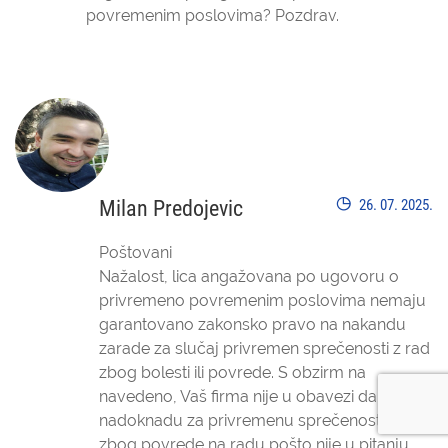
povremenim poslovima? Pozdrav.
Milan Predojevic
26. 07. 2025.
Poštovani
Nažalost, lica angažovana po ugovoru o
privremeno povremenim poslovima nemaju
garantovano zakonsko pravo na nakandu
zarade za slučaj privremen sprečenosti z rad
zbog bolesti ili povrede. S obzirm na
navedeno, Vaš firma nije u obavezi da isplati
nadoknadu za privremenu sprečenost za rad
zbog povrede na radu pošto nije u pitanju