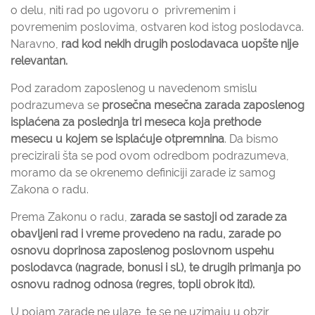
o delu, niti rad po ugovoru o privremenim i
povremenim poslovima, ostvaren kod istog poslodavca.
Naravno,
rad kod nekih drugih poslodavaca uopšte nije
relevantan.
Pod zaradom zaposlenog u navedenom smislu
podrazumeva se
prosečna mesečna zarada zaposlenog
isplaćena za poslednja tri meseca koja prethode
mesecu u kojem se isplaćuje otpremnina
. Da bismo
precizirali šta se pod ovom odredbom podrazumeva,
moramo da se okrenemo definiciji zarade iz samog
Zakona o radu.
Prema Zakonu o radu,
zarada se sastoji od zarade za
obavljeni rad i vreme provedeno na radu, zarade po
osnovu doprinosa zaposlenog poslovnom uspehu
poslodavca (nagrade, bonusi i sl.), te drugih primanja po
osnovu radnog odnosa (regres, topli obrok itd).
U pojam zarade ne ulaze, te se ne uzimaju u obzir