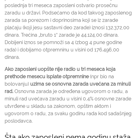
poslednja tri meseca zaposleni ostvario prosečnu
zaradu u državi. Podsećamo da kod takvog zaposlenog
zarada sa porezom i doprinosima koji se iz zarade
plaćaju (koji jesu sastavni deo zarade) iznosi 132.372,00
dinara. Trećina „bruto 1“ zarade je 44.124,00 dinara.
Dobijeni iznos se pomnoži sa 4 (zbog 4 pune godine
rada) i dobijamo otpremninu u visini od 176.496,00
dinara.
Ako zaposleni uopšte nije radio u tri meseca koja
prethode mesecu isplate otpremnine
(npr bio na
bolovanju)
uzima se osnovna zarada uvećana za minuli
rad.
Osnovna zarada je određena ugovorom o radu, a
minuli rad uvećava zaradu u visini 0,4% osnovne zarade
utvrđene u skladu sa zakonom, opštim aktom i
ugovorom o radu, za svaku godinu rada kod sadašnjeg
poslodavca.
Šta ako zaposleni nema godinu staža