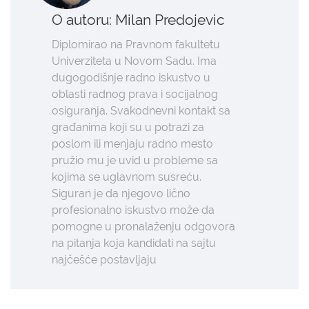
O autoru: Milan Predojevic
Diplomirao na Pravnom fakultetu
Univerziteta u Novom Sadu. Ima
dugogodišnje radno iskustvo u
oblasti radnog prava i socijalnog
osiguranja. Svakodnevni kontakt sa
građanima koji su u potrazi za
poslom ili menjaju radno mesto
pružio mu je uvid u probleme sa
kojima se uglavnom susreću.
Siguran je da njegovo lično
profesionalno iskustvo može da
pomogne u pronalaženju odgovora
na pitanja koja kandidati na sajtu
najčešće postavljaju