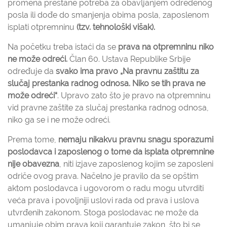
promena prestane potreba za obavljanjem određenog
posla ili dođe do smanjenja obima posla, zaposlenom
isplati otpremninu
(tzv. tehnološki višak).
Na početku treba istaći da se
prava na otpremninu niko
ne može odreći.
Član 60. Ustava Republike Srbije
određuje da
svako ima pravo „Na pravnu zaštitu za
slučaj prestanka radnog odnosa. Niko se tih prava ne
može odreći“
. Upravo zato što je pravo na otpremninu
vid pravne zaštite za slučaj prestanka radnog odnosa,
niko ga se i ne može odreći.
Prema tome,
nemaju nikakvu pravnu snagu sporazumi
poslodavca i zaposlenog o tome da isplata otpremnine
nije obavezna
, niti izjave zaposlenog kojim se zaposleni
odriče ovog prava. Načelno je pravilo da se opštim
aktom poslodavca i ugovorom o radu mogu utvrditi
veća prava i povoljniji uslovi rada od prava i uslova
utvrđenih zakonom. Stoga poslodavac ne može da
umanjuje obim prava koji garantuje zakon, što bi se