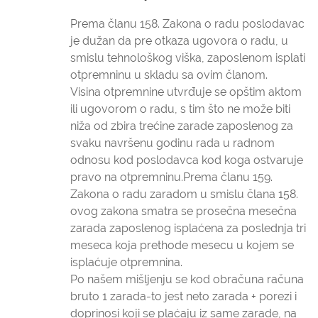
Prema članu 158. Zakona o radu poslodavac
je dužan da pre otkaza ugovora o radu, u
smislu tehnološkog viška, zaposlenom isplati
otpremninu u skladu sa ovim članom.
Visina otpremnine utvrđuje se opštim aktom
ili ugovorom o radu, s tim što ne može biti
niža od zbira trećine zarade zaposlenog za
svaku navršenu godinu rada u radnom
odnosu kod poslodavca kod koga ostvaruje
pravo na otpremninu.Prema članu 159.
Zakona o radu zaradom u smislu člana 158.
ovog zakona smatra se prosečna mesečna
zarada zaposlenog isplaćena za poslednja tri
meseca koja prethode mesecu u kojem se
isplaćuje otpremnina.
Po našem mišljenju se kod obračuna računa
bruto 1 zarada-to jest neto zarada + porezi i
doprinosi koji se plaćaju iz same zarade, na