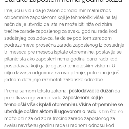
Imajući u vidu da je zakon odredio minimalni iznos
otrpemnine zaposlenom koji je tehnološki višak na taj
načn da je utvrdio da ista ne može biti niža od zbira
trećine zarade zaposlenog za svaku godinu rada kod
sadašnjeg poslodavca, te da se pod tom zaradom
podrazumeva prosečna zarada zaposlenog iz poslednja
tri meseca pre meseca isplate otpremnine, postavlja se
pitanje šta ako zaposleni nema godinu dana rada kod
poslodavca koji ga je oglasio tehnološkim viškom. U
cilju davanja odgovora na ovo pitanje, potrebno je još
jednom detaljnije razmotriti zakonske odredbe.
Prema samom tekstu zakona,
poslodavac je dužan
da
pre otkaza ugovora o radu
z
aposlenom koji je
tehnološki višak isplati otpremninu. Visina otrpemnine se
utvrđuje opštim aktom ili ugovorom o radu
, s tim što ne
može biti niža od zbira trećine zarade zaposlenog za
svaku navršenu godinu rada u radnom odnosu kod