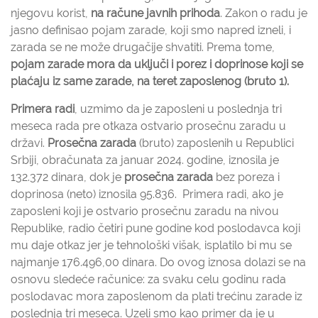
njegovu korist,
na račune javnih prihoda
. Zakon o radu je
jasno definisao pojam zarade, koji smo napred izneli, i
zarada se ne može drugačije shvatiti. Prema tome,
pojam zarade mora da uključi i porez i doprinose koji se
plaćaju iz same zarade, na teret zaposlenog (bruto 1).
Primera radi
, uzmimo da je zaposleni u poslednja tri
meseca rada pre otkaza ostvario prosečnu zaradu u
državi.
Prosečna zarada
(bruto) zaposlenih u Republici
Srbiji, obračunata za januar 2024. godine, iznosila je
132.372 dinara, dok je
prosečna zarada
bez poreza i
doprinosa (neto) iznosila 95.836. Primera radi, ako je
zaposleni koji je ostvario prosečnu zaradu na nivou
Republike, radio četiri pune godine kod poslodavca koji
mu daje otkaz jer je tehnološki višak, isplatilo bi mu se
najmanje 176.496,00 dinara. Do ovog iznosa dolazi se na
osnovu sledeće računice: za svaku celu godinu rada
poslodavac mora zaposlenom da plati trećinu zarade iz
poslednja tri meseca. Uzeli smo kao primer da je u