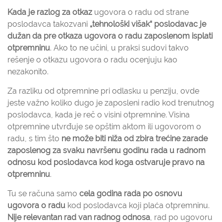
Kada je razlog za otkaz
ugovora o radu od strane
poslodavca takozvani
„tehnološki višak“ poslodavac je
dužan da pre otkaza ugovora o radu zaposlenom isplati
otpremninu
. Ako to ne učini, u praksi sudovi takvo
rešenje o otkazu ugovora o radu ocenjuju kao
nezakonito.
Za razliku od otpremnine pri odlasku u penziju, ovde
jeste važno koliko dugo je zaposleni radio kod trenutnog
poslodavca, kada je reč o visini otpremnine. Visina
otpremnine utvrđuje se opštim aktom ili ugovorom o
radu, s tim što
ne može biti niža od zbira trećine zarade
zaposlenog za svaku navršenu godinu rada u radnom
odnosu kod poslodavca kod koga ostvaruje pravo na
otpremninu
.
Tu se računa samo
cela godina rada po osnovu
ugovora o radu
kod poslodavca koji plaća otpremninu.
Nije relevantan rad van radnog odnosa
, rad po ugovoru