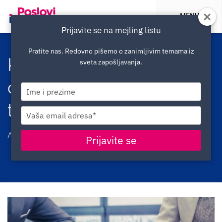
MENU
Prijavite se na mejling listu
Pratite nas. Redovno pišemo o zanimljivim temama iz
Kako se izračunava
sveta zapošljavanja.
otpremnina ako ste
Type
your
tehnološki višak
name
Type
your
email
Autor -
Milan Predojevic
|
Pravnik odgovara
Prijavite se