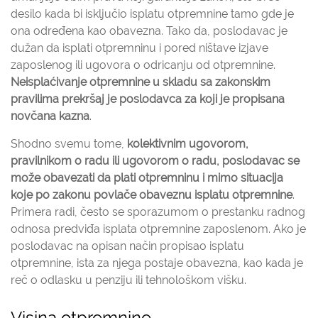
desilo kada bi isključio isplatu otpremnine tamo gde je
ona određena kao obavezna. Tako da, poslodavac je
dužan da isplati otpremninu i pored ništave izjave
zaposlenog ili ugovora o odricanju od otpremnine.
Neisplaćivanje otpremnine u skladu sa zakonskim
pravilima prekršaj je poslodavca za koji je propisana
novčana kazna
.
Shodno svemu tome,
kolektivnim ugovorom,
pravilnikom o radu ili ugovorom o radu, poslodavac se
može obavezati da plati otpremninu i mimo situacija
koje po zakonu povlače obaveznu isplatu otpremnine
.
Primera radi, često se sporazumom o prestanku radnog
odnosa predviđa isplata otpremnine zaposlenom. Ako je
poslodavac na opisan način propisao isplatu
otpremnine, ista za njega postaje obavezna, kao kada je
reč o odlasku u penziju ili tehnološkom višku.
Visina otpremnine