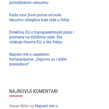
porodiljskom odsustvu
Kada novi život počne od nule:
Iskustvo izbeglica koje rade u Srbiji
Direktiva EU o transparentnosti plata i
promene na tržištima rada: Šta
očekuje članice EU, a šta Srbiju
Najveći mit o uspešnim
kompanijama: „Sigurno su i dobri
poslodavci“
NAJNOVIJI KOMENTARI
Goran Bižić
na
Najveći mit o