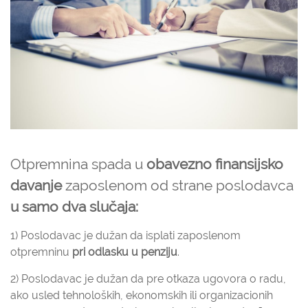
Otpremnina spada u
obavezno finansijsko
davanje
zaposlenom od strane poslodavca
u samo dva slučaja:
1) Poslodavac je dužan da isplati zaposlenom
otpremninu
pri odlasku u penziju
.
2) Poslodavac je dužan da pre otkaza ugovora o radu,
ako usled tehnoloških, ekonomskih ili organizacionih