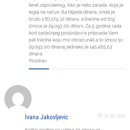
teret zaposlenog. Ako je neto zarada, koja je
legla na račun, 64 hiljade dinara, onda je
bruto 1 87.279,32 dinara, a trećina od tog
iznosa je 29.093,00 dinsrs. Za 5 godina rada
kod sadašnjeg poslodavca pripoada Vam
pet trećina koju mo obračunali a to iznosi 5x
29.093,00 dinaraj jednako je 145.465,53
dinara.
Pozdrav
Ivana Jakovljevic
26. 03. 2026.
Koliko godina se uzima za obracun