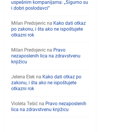
uspešnim kompanijama: „Sigurno su
i dobri poslodavci“
Milan Predojevic
na
Kako dati otkaz
po zakonu, i šta ako ne ispoštujete
otkazni rok
Milan Predojevic
na
Pravo
nezaposlenih lica na zdravstvenu
knjižicu
Jelena Elek
na
Kako dati otkaz po
zakonu, i šta ako ne ispoštujete
otkazni rok
Violeta Tešić
na
Pravo nezaposlenih
lica na zdravstvenu knjižicu