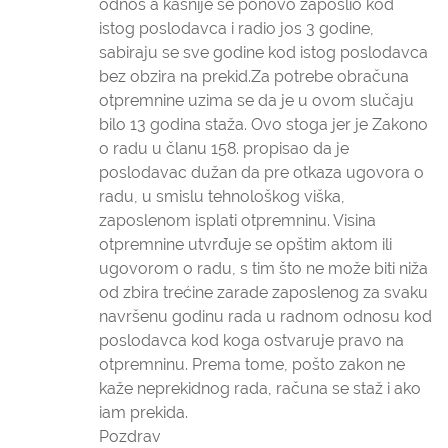
odnos a kasnije se ponovo zaposlio kod
istog poslodavca i radio jos 3 godine,
sabiraju se sve godine kod istog poslodavca
bez obzira na prekid.Za potrebe obračuna
otpremnine uzima se da je u ovom slučaju
bilo 13 godina staža. Ovo stoga jer je Zakono
o radu u članu 158. propisao da je
poslodavac dužan da pre otkaza ugovora o
radu, u smislu tehnološkog viška,
zaposlenom isplati otpremninu. Visina
otpremnine utvrđuje se opštim aktom ili
ugovorom o radu, s tim što ne može biti niža
od zbira trećine zarade zaposlenog za svaku
navršenu godinu rada u radnom odnosu kod
poslodavca kod koga ostvaruje pravo na
otpremninu. Prema tome, pošto zakon ne
kaže neprekidnog rada, računa se staž i ako
iam prekida.
Pozdrav