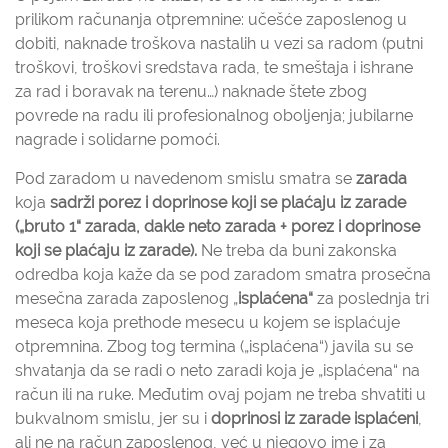
prilikom računanja otpremnine: učešće zaposlenog u
dobiti, naknade troškova nastalih u vezi sa radom (putni
troškovi, troškovi sredstava rada, te smeštaja i ishrane
za rad i boravak na terenu…) naknade štete zbog
povrede na radu ili profesionalnog oboljenja; jubilarne
nagrade i solidarne pomoći.
Pod zaradom u navedenom smislu smatra se
zarada
koja
sadrži porez i doprinose koji se plaćaju iz zarade
(„bruto 1“ zarada, dakle neto zarada + porez i doprinose
koji se plaćaju iz zarade).
Ne treba da buni zakonska
odredba koja kaže da se pod zaradom smatra prosečna
mesečna zarada zaposlenog „
isplaćena“
za poslednja tri
meseca koja prethode mesecu u kojem se isplaćuje
otpremnina. Zbog tog termina („isplaćena“) javila su se
shvatanja da se radi o neto zaradi koja je „isplaćena“ na
račun ili na ruke. Međutim ovaj pojam ne treba shvatiti u
bukvalnom smislu, jer su i
doprinosi iz zarade isplaćeni
,
ali ne na račun zaposlenog, već u njegovo ime i za