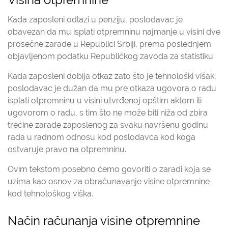
Kada zaposleni odlazi u penziju, poslodavac je
obavezan da mu isplati otpremninu najmanje u visini dve
prosečne zarade u Republici Srbiji, prema poslednjem
objavljenom podatku Republičkog zavoda za statistiku.
Kada zaposleni dobija otkaz zato što je tehnološki višak,
poslodavac je dužan da mu pre otkaza ugovora o radu
isplati otpremninu u visini utvrđenoj opštim aktom ili
ugovorom o radu, s tim što ne može biti niža od zbira
trećine zarade zaposlenog za svaku navršenu godinu
rada u radnom odnosu kod poslodavca kod koga
ostvaruje pravo na otpremninu.
Ovim tekstom posebno ćemo govoriti o zaradi koja se
uzima kao osnov za obračunavanje visine otpremnine
kod tehnološkog viška.
Način računanja visine otpremnine