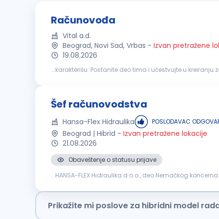
Računovođa
Vital a.d.
Beograd, Novi Sad, Vrbas
-
Izvan pretražene lo
19.08.2026
...karakterišu. Postanite deo tima i učestvujte u kreiranju zajedničke i uspešnije profesio
poslovnih promena; Knjiženje poslovnih promena u sklad
Šef računovodstva
Hansa-Flex Hidraulika
POSLODAVAC ODGOVAR
Beograd | Hibrid
-
Izvan pretražene lokacije
21.08.2026
Obaveštenje o statusu prijave
...HANSA-FLEX Hidraulika d.o.o., deo Nemačkog koncerna 
finansija ili
računovodstva
Radno iskustvo na rukovod
Prikažite mi poslove za hibridni model rad