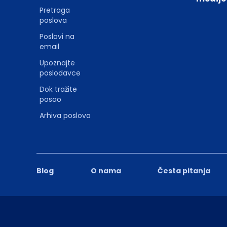
Pretraga
poslova
Poslovi na
email
Upoznajte
poslodavce
Dok tražite
posao
Arhiva poslova
Blog
O nama
Česta pitanja