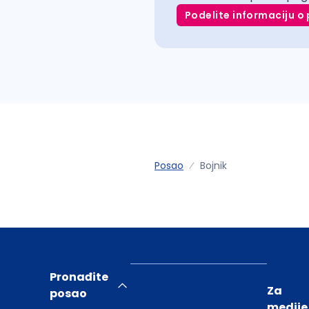
Podelite informaciju o 
Posao
Bojnik
Pronađite
Za
posao
medije