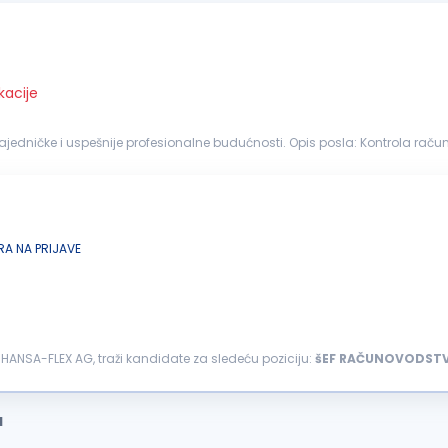
kacije
nalne budućnosti. Opis posla: Kontrola računovodstvene dokumentacije i izrada naloga za knjiženje
u sa važećim...
A NA PRIJAVE
HANSA-FLEX AG, traži kandidate za sledeću poziciju:
šEF
RAČUNOVODST
ećim pozicijama...
a