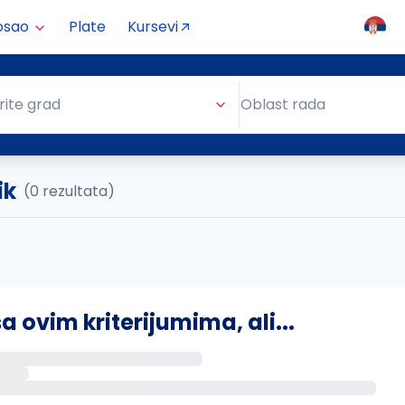
osao
Plate
Kursevi
Oblast rada
rite grad
Oblast rada
ik
(0 rezultata)
ovim kriterijumima, ali...
s putem email-a kada se pojave novi poslovi.