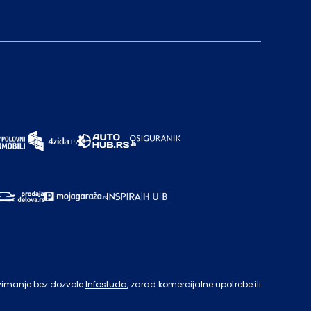
zimanje bez dozvole
Infostuda
, zarad komercijalne upotrebe ili