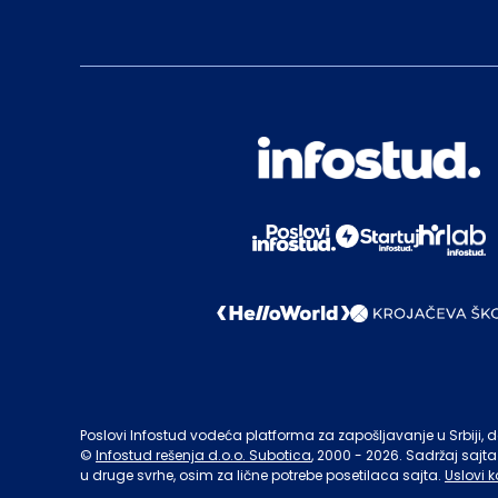
Poslovi Infostud vodeća platforma za zapošljavanje u Srbiji, de
©
Infostud rešenja d.o.o. Subotica
, 2000 -
2026
. Sadržaj sajta
u druge svrhe, osim za lične potrebe posetilaca sajta.
Uslovi k