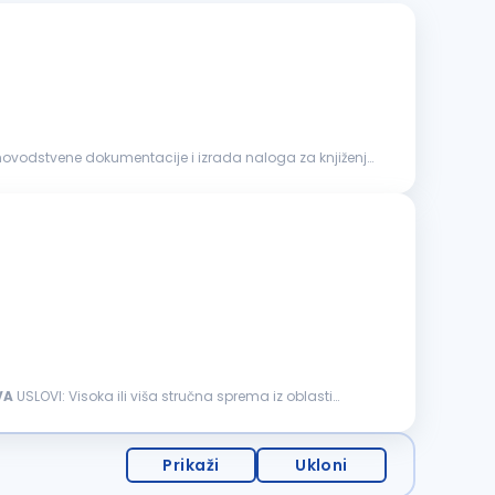
VA
USLOVI: Visoka ili viša stručna sprema iz oblasti
Prikaži
Ukloni