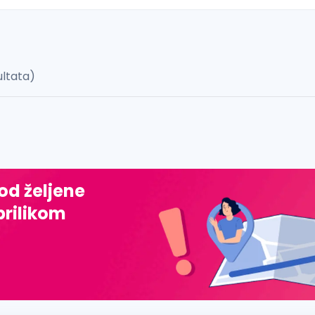
ultata)
 š, đ, ž, dž)
 od željene
prilikom