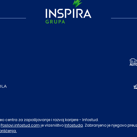
o centra za zapošljavanje i razvoj karijere - Infostud.
Poslovi.infostud.com
je vlasništvo
Infostuda
. Zabranjeno je njegovo preu
orišćenja.