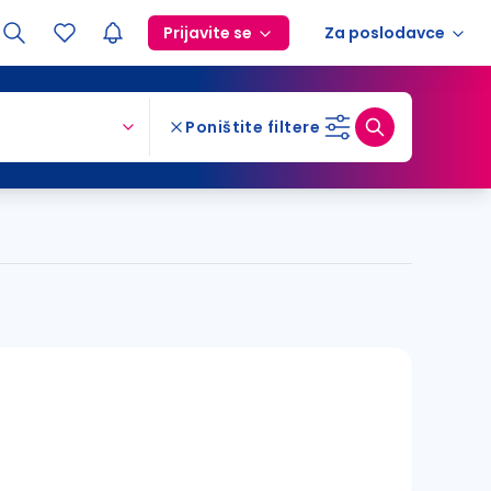
Prijavite se
Za poslodavce
Poništite filtere