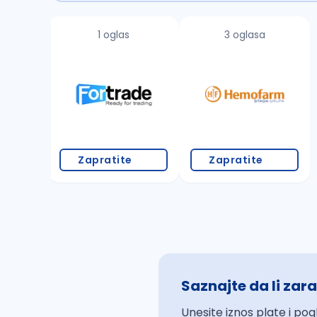
1 oglas
3 oglasa
Zapratite
Zapratite
Saznajte da li zara
Unesite iznos plate i pog