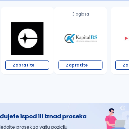
3 oglasa
Zapratite
Zapratite
Za
đujete ispod ili iznad proseka
ledajte prosek za vašu poziciju