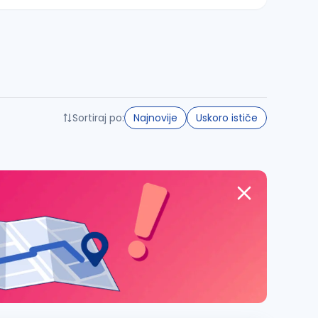
Sortiraj po:
Najnovije
Uskoro ističe