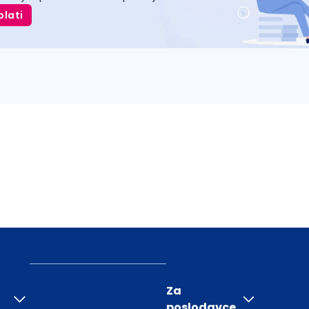
plati
Za
poslodavce