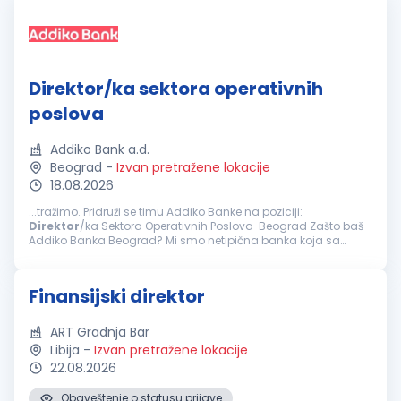
Direktor/ka sektora operativnih
poslova
Addiko Bank a.d.
Beograd
-
Izvan pretražene lokacije
18.08.2026
...tražimo. Pridruži se timu Addiko Banke na poziciji:
Direktor
/ka Sektora Operativnih Poslova Beograd Zašto baš
Addiko Banka Beograd? Mi smo netipična banka koja sa
svojim klijentima, građanima, malim i srednjim preduzećima
posluje na inovativan...
Finansijski direktor
ART Gradnja Bar
Libija
-
Izvan pretražene lokacije
22.08.2026
Obaveštenje o statusu prijave