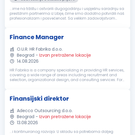
...ime na tržištu i ostvarili dugogodišnju i uspješnu saradnju sa
prestižnim partnerima iz Libije, čime smo dodatno potvrdili naš
profesionalizam i posvećenost. Sa velikim zadovoljstvom
objavljujemo oglas za otvorenu poziciju
Finansijski
direktor
,
nudeći...
Finance Manager
O.U.R. HR Fabrika d.o.o.
Beograd
-
Izvan pretražene lokacije
14.08.2026
HR Fabrika is a company specializing in providing HR services,
covering a wide range of areas including recruitment and
selection, organizational design, and consulting services. For
our client, a well-established international company, we are
lookin...
Finansijski direktor
Adecco Outsourcing d.o.o.
Beograd
-
Izvan pretražene lokacije
13.08.2026
...i kontinuiranog razvoja. U skladu sa potrebama daljeg