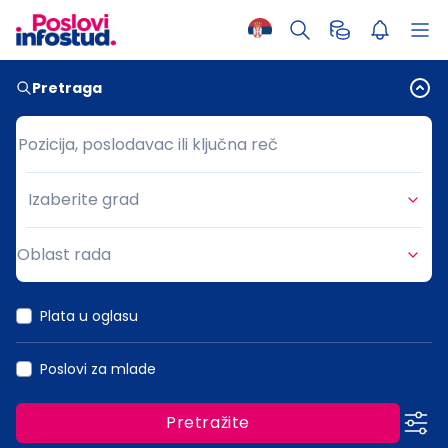
Pretraga
Pozicija, poslodavac ili ključna reč
Pozicija, poslodavac ili ključna reč
Izaberite grad
Grad
Oblast rada
Oblast rada
Plata u oglasu
Poslovi za mlade
Pretražite