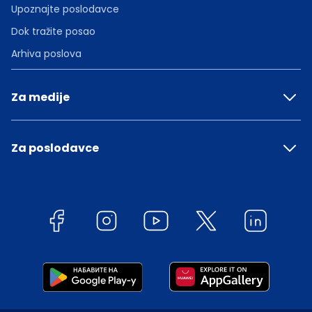
Upoznajte poslodavce
Dok tražite posao
Arhiva poslova
Za medije
Za poslodavce