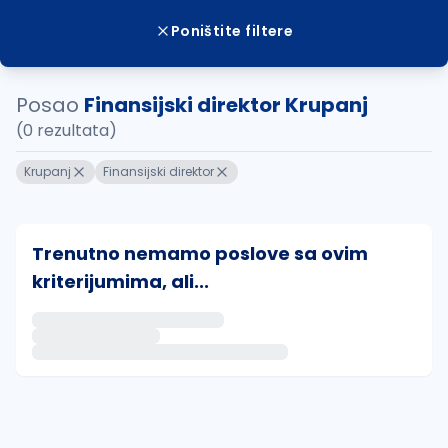
Poništite filtere
Posao
Finansijski direktor Krupanj
(0 rezultata)
Krupanj
Finansijski direktor
Trenutno nemamo poslove sa ovim
kriterijumima, ali...
Ako sačuvate ovu pretragu, obavestićemo vas putem 
uvajte pretragu