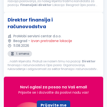
razvoja poslovanja, za našeg klijenta tražimo kandidata za
poziciju:
Finansijski
direktor
Lokacija: Beograd Opis posla:
Organizuje poslove, planira, rukovodi i kontroliše rad sektora
finansija i računovodstva...
Direktor finansija i
računovodstva
ProMobi servisni centar d.o.o.
Beograd
-
Izvan pretražene lokacije
11.08.2026
1. smena
...naših klijenata. Pridruži se našem timu na poziciji:
Direktor
finansija i računovodstva Opis posla: Organizovanje,
rukovođenje i odgovornost za sektor finansija i računovodstva
Odgovornost za postavljanje ispravnih modela knjiženja kroz
program...
Novi oglasi za posao na Vaš email
Prijavite se i dozvolite da poslovi nađu vas!
Prijavite me