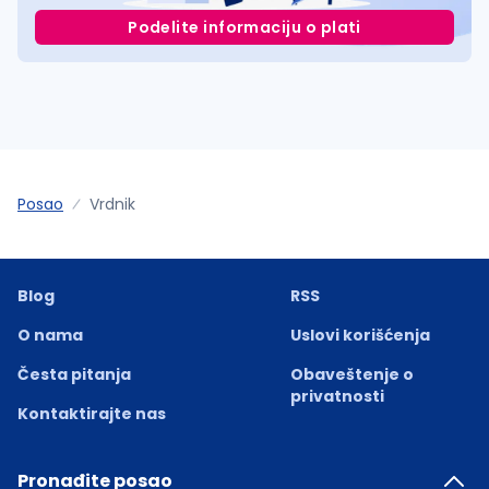
Podelite informaciju o plati
Posao
Vrdnik
Blog
RSS
O nama
Uslovi korišćenja
Česta pitanja
Obaveštenje o
privatnosti
Kontaktirajte nas
Pronađite posao