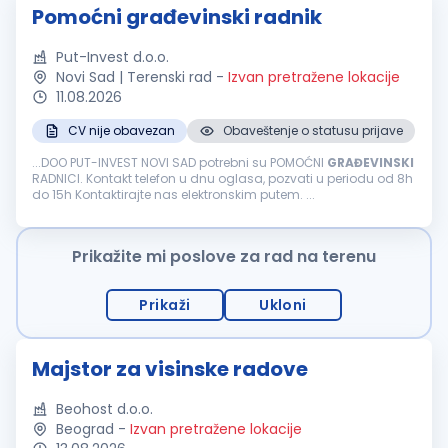
Pomoćni građevinski radnik
Put-Invest d.o.o.
Novi Sad | Terenski rad
-
Izvan pretražene lokacije
11.08.2026
CV nije obavezan
Obaveštenje o statusu prijave
...DOO PUT-INVEST NOVI SAD potrebni su POMOĆNI
GRAĐEVINSKI
RADNICI. Kontakt telefon u dnu oglasa, pozvati u periodu od 8h
do 15h Kontaktirajte nas elektronskim putem. ...
Prikažite mi poslove za rad na terenu
Prikaži
Ukloni
Majstor za visinske radove
Beohost d.o.o.
Beograd
-
Izvan pretražene lokacije