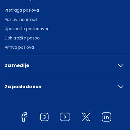
Pretraga poslova
Poslovi na email
Upoznajte poslodavce
Dok tražite posao
Arhiva poslova
Za medije
Za poslodavce