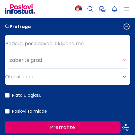
Pretraga
Pozicija, poslodavac ili ključna reč
Pozicija, poslodavac ili ključna reč
Izaberite grad
Grad
Oblast rada
Oblast rada
Plata u oglasu
Poslovi za mlade
Pretražite