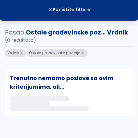
Poništite filtere
Posao
Ostale građevinske poz... Vrdnik
(0 rezultata)
Vrdnik
Ostale građevinske pozicije
Trenutno nemamo poslove sa ovim
kriterijumima, ali...
Ako sačuvate ovu pretragu, obavestićemo vas putem 
uvajte pretragu