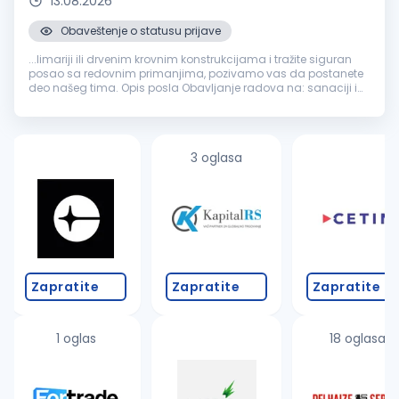
13.08.2026
Obaveštenje o statusu prijave
...limariji ili drvenim krovnim konstrukcijama i tražite siguran
posao sa redovnim primanjima, pozivamo vas da postanete
deo našeg tima. Opis posla Obavljanje radova na: sanaciji i
rekonstrukciji krovova izradi i montaži
građevinske
limarije
zameni oluka...
3 oglasa
Zapratite
Zapratite
Zapratite
1 oglas
18 oglasa