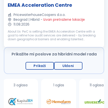
EMEA Acceleration Centre
PricewaterhouseCoopers d.o.o.
Beograd | Hibrid
-
Izvan pretražene lokacije
11.08.2026
About Us PwC is setting the EMEA Acceleration Centre with a
goal to refine how audit services are delivered - by breaking
down geographical barriers and enabling talented
professionals to work on complex, multinational financial
audit engagements wi...
Prikažite mi poslove za hibridni model rada
Prikaži
Ukloni
3 oglasa
1 oglas
11 oglasa