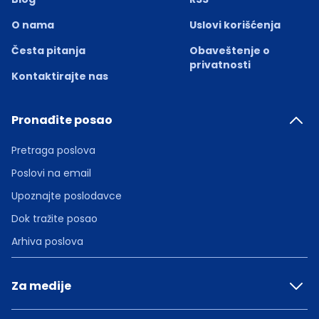
O nama
Uslovi korišćenja
Česta pitanja
Obaveštenje o
privatnosti
Kontaktirajte nas
Pronađite posao
Pretraga poslova
Poslovi na email
Upoznajte poslodavce
Dok tražite posao
Arhiva poslova
Za medije