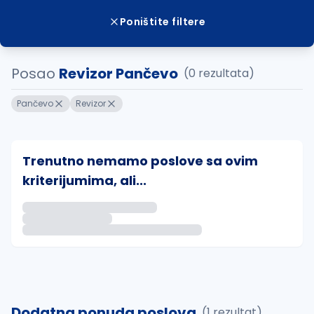
Poništite filtere
Posao
Revizor Pančevo
(0 rezultata)
Pančevo
Revizor
Trenutno nemamo poslove sa ovim
kriterijumima, ali...
Ako sačuvate ovu pretragu, obavestićemo vas putem 
uvajte pretragu
Dodatna ponuda poslova
(1 rezultat)