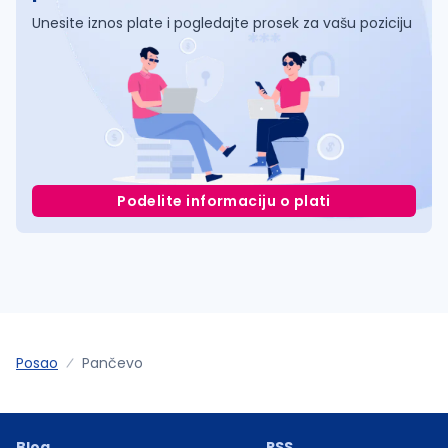
Unesite iznos plate i pogledajte prosek za vašu poziciju
Podelite informaciju o plati
Posao
Pančevo
Blog
RSS