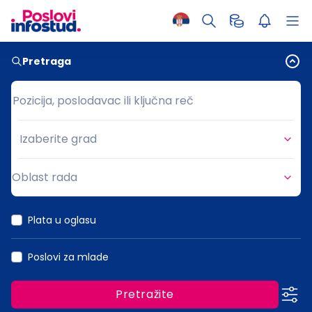
Pretraga
Pozicija, poslodavac ili ključna reč
Pozicija, poslodavac ili ključna reč
Izaberite grad
Grad
Oblast rada
Oblast rada
Plata u oglasu
Poslovi za mlade
Pretražite