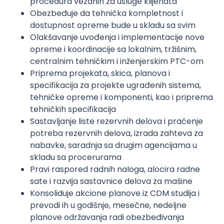
procedura vezanih za usluge klijenata
Obezbeđuje da tehnička kompletnost i
dostupnost opreme bude u skladu sa svim
Olakšavanje uvođenja i implementacije nove
opreme i koordinacije sa lokalnim, tržišnim,
centralnim tehničkim i inženjerskim PTC-om
Priprema projekata, skica, planova i
specifikacija za projekte ugrađenih sistema,
tehničke opreme i komponenti, kao i priprema
tehničkih specifikacija
Sastavljanje liste rezervnih delova i praćenje
potreba rezervnih delova, izrada zahteva za
nabavke, saradnja sa drugim agencijama u
skladu sa procerurama
Pravi raspored radnih naloga, alocira radne
sate i razvija sastavnice delova za mašine
Konsoliduje akcione planove iz CDM studija i
prevodi ih u godišnje, mesečne, nedeljne
planove održavanja radi obezbeđivanja