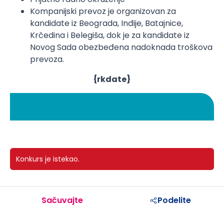
Kompanijski prevoz je organizovan za
kandidate iz Beograda, Inđije, Batajnice,
Krčedina i Belegiša, dok je za kandidate iz
Novog Sada obezbeđena nadoknada troškova
prevoza.
{rkdate}
Konkurs je istekao.
Sačuvajte
Podelite