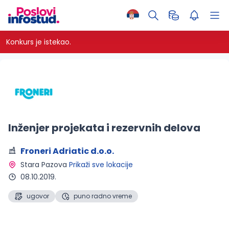
Konkurs je istekao.
Inženjer projekata i rezervnih delova
Froneri Adriatic d.o.o.
Stara Pazova 
Prikaži sve lokacije
08.10.2019.
ugovor
puno radno vreme