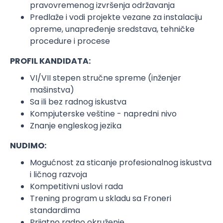
pravovremenog izvršenja održavanja
Predlaže i vodi projekte vezane za instalaciju
opreme, unapređenje sredstava, tehničke
procedure i procese
PROFIL KANDIDATA:
VI/VII stepen stručne spreme (inženjer
mašinstva)
Sa ili bez radnog iskustva
Kompjuterske veštine - napredni nivo
Znanje engleskog jezika
NUDIMO:
Mogućnost za sticanje profesionalnog iskustva
i ličnog razvoja
Kompetitivni uslovi rada
Trening program u skladu sa Froneri
standardima
Prijatno radno okruženje