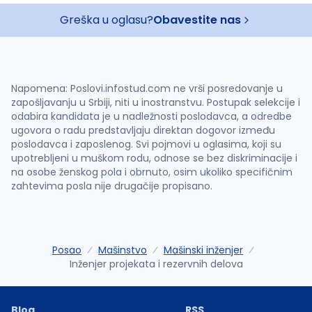
Greška u oglasu?
Obavestite nas
Napomena: Poslovi.infostud.com ne vrši posredovanje u
zapošljavanju u Srbiji, niti u inostranstvu. Postupak selekcije i
odabira kandidata je u nadležnosti poslodavca, a odredbe
ugovora o radu predstavljaju direktan dogovor između
poslodavca i zaposlenog. Svi pojmovi u oglasima, koji su
upotrebljeni u muškom rodu, odnose se bez diskriminacije i
na osobe ženskog pola i obrnuto, osim ukoliko specifičnim
zahtevima posla nije drugačije propisano.
Posao
Mašinstvo
Mašinski inženjer
Inženjer projekata i rezervnih delova
Blog
RSS