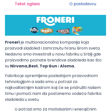
Tekst oglasa
O poslodavcu
Froneri
je multionacionalna kompanija koja
proizvodi sladoled i zamrznutu hranu širom sveta.
Nedavno smo investirali u novu fabriku u Srbiji gde
proizvodimo poznate brendove sladoleda kao što
su
Nirvana,
Best
,
Top Gun
i
Aloma.
Fabrika je opremljena poslednjom proizvodnom
tehnologijom a sada smo u potrazi za
najkvalitetnijim kadrom koji će se pridružiti našem
timu i pomoći nam da postanemo vodeća fabrika
sladoleda u svetu.
U potrazi smo za motivisanim i energičnim