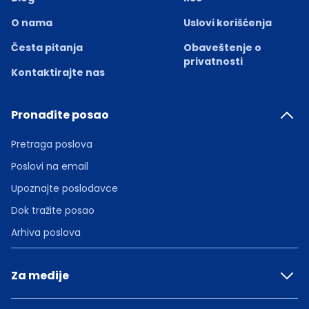
O nama
Uslovi korišćenja
Česta pitanja
Obaveštenje o
privatnosti
Kontaktirajte nas
Pronađite posao
Pretraga poslova
Poslovi na email
Upoznajte poslodavce
Dok tražite posao
Arhiva poslova
Za medije