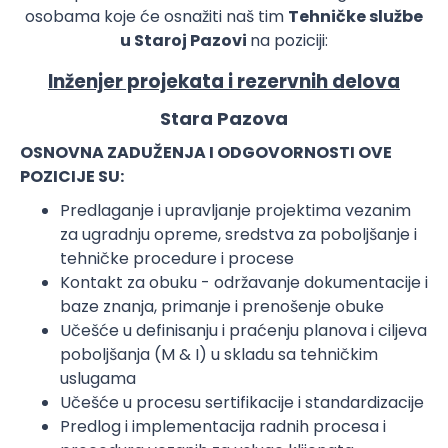
osobama koje će osnažiti naš tim
Tehničke službe
u Staroj Pazovi
na poziciji:
Inženjer projekata i rezervnih delova
Stara Pazova
OSNOVNA ZADUŽENJA I ODGOVORNOSTI OVE
POZICIJE SU:
Predlaganje i upravljanje projektima vezanim
za ugradnju opreme, sredstva za poboljšanje i
tehničke procedure i procese
Kontakt za obuku - održavanje dokumentacije i
baze znanja, primanje i prenošenje obuke
Učešće u definisanju i praćenju planova i ciljeva
poboljšanja (M & I) u skladu sa tehničkim
uslugama
Učešće u procesu sertifikacije i standardizacije
Predlog i implementacija radnih procesa i