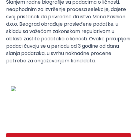
Slanjem radne biografije sa podacima o ličnosti,
neophodnim za izvršenje procesa selekcije, dajete
svoj pristanak da privredno društvo Mona Fashion
d.o.o. Beograd obrađuje prosleđene podatke, u
skladu sa važećom zakonskom regulativom u
oblasti zaštite podataka o ličnosti. Ovako prikupljeni
podaci čuvaju se u periodu od 3 godine od dana
slanja podataka, u svrhu naknadne procene
potrebe za angažovanjem kandidata.