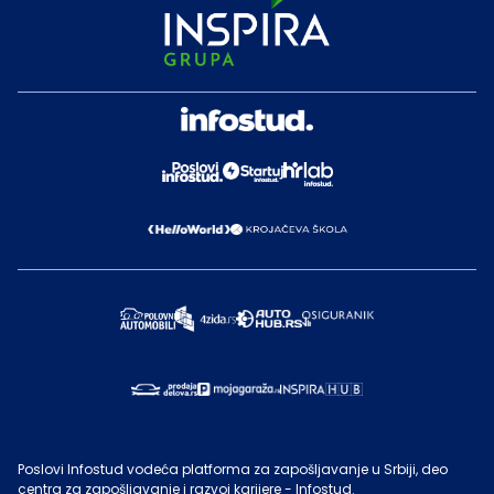
Poslovi Infostud vodeća platforma za zapošljavanje u Srbiji, deo
centra za zapošljavanje i razvoj karijere - Infostud.