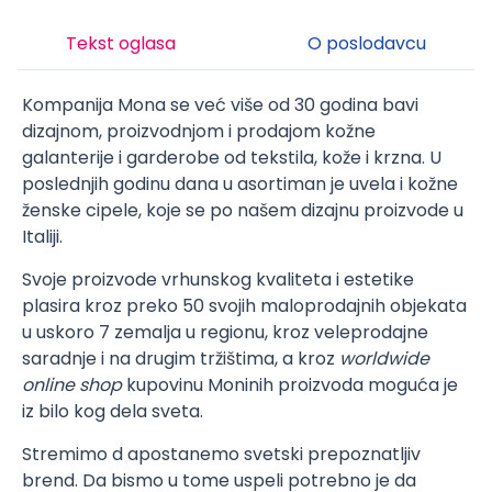
Tekst oglasa
O poslodavcu
Kompanija Mona se već više od 30 godina bavi
dizajnom, proizvodnjom i prodajom kožne
galanterije i garderobe od tekstila, kože i krzna. U
poslednjih godinu dana u asortiman je uvela i kožne
ženske cipele, koje se po našem dizajnu proizvode u
Italiji.
Svoje proizvode vrhunskog kvaliteta i estetike
plasira kroz preko 50 svojih maloprodajnih objekata
u uskoro 7 zemalja u regionu, kroz veleprodajne
saradnje i na drugim tržištima, a kroz
worldwide
online shop
kupovinu Moninih proizvoda moguća je
iz bilo kog dela sveta.
Stremimo d apostanemo svetski prepoznatljiv
brend. Da bismo u tome uspeli potrebno je da