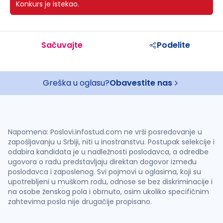
Konkurs je istekao.
Sačuvajte
Podelite
Greška u oglasu?
Obavestite nas
Napomena: Poslovi.infostud.com ne vrši posredovanje u
zapošljavanju u Srbiji, niti u inostranstvu. Postupak selekcije i
odabira kandidata je u nadležnosti poslodavca, a odredbe
ugovora o radu predstavljaju direktan dogovor između
poslodavca i zaposlenog. Svi pojmovi u oglasima, koji su
upotrebljeni u muškom rodu, odnose se bez diskriminacije i
na osobe ženskog pola i obrnuto, osim ukoliko specifičnim
zahtevima posla nije drugačije propisano.