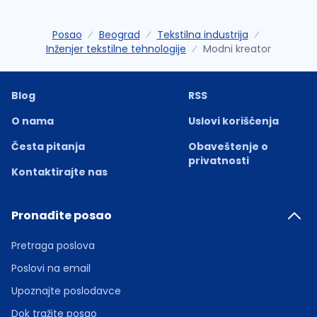
Posao
Beograd
Tekstilna industrija
Inženjer tekstilne tehnologije
Modni kreator
Blog
RSS
O nama
Uslovi korišćenja
Česta pitanja
Obaveštenje o
privatnosti
Kontaktirajte nas
Pronađite posao
Pretraga poslova
Poslovi na email
Upoznajte poslodavce
Dok tražite posao