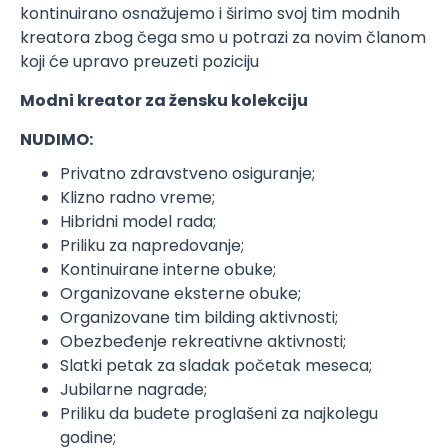
kontinuirano osnažujemo i širimo svoj tim modnih
kreatora zbog čega smo u potrazi za novim članom
koji će upravo preuzeti poziciju
Modni kreator za
žensku
kolekciju
NUDIMO:
Privatno zdravstveno osiguranje;
Klizno radno vreme;
Hibridni model rada;
Priliku za napredovanje;
Kontinuirane interne obuke;
Organizovane eksterne obuke;
Organizovane tim bilding aktivnosti;
Obezbeđenje rekreativne aktivnosti;
Slatki petak za sladak početak meseca;
Jubilarne nagrade;
Priliku da budete proglašeni za najkolegu
godine;