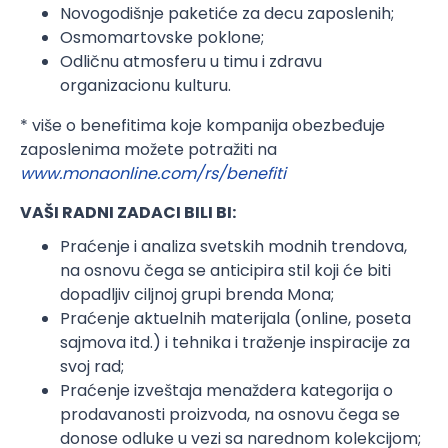
Novogodišnje paketiće za decu zaposlenih;
Osmomartovske poklone;
Odličnu atmosferu u timu i zdravu
organizacionu kulturu.
* više o benefitima koje kompanija obezbeđuje
zaposlenima možete potražiti na
www.monaonline.com/rs/benefiti
VAŠI RADNI ZADACI BILI BI:
Praćenje i analiza svetskih modnih trendova,
na osnovu čega se anticipira stil koji će biti
dopadljiv ciljnoj grupi brenda Mona;
Praćenje aktuelnih materijala (online, poseta
sajmova itd.) i tehnika i traženje inspiracije za
svoj rad;
Praćenje izveštaja menaždera kategorija o
prodavanosti proizvoda, na osnovu čega se
donose odluke u vezi sa narednom kolekcijom;