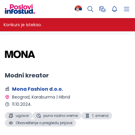
Konkurs je istekao.
Modni kreator
Mona Fashion d.o.o.
Beograd, Karaburma | Hibrid 
11.10.2024.
ugovor
puno radno vreme
1. smena
Obaveštenje o pregledu prijave