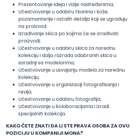
Prezentovanje ideja i vizije nadređenima;
Učestvovanje u odabiru tkanina i kože,
pozamanterije i ostalih detalja koji se ugrađuju
na proizvod;
Izrađivanje skica po kojima će se izrađivati
proizvodi;
Učestvovanje u odabiru skica za narednu
kolekciju i dalja razrada odabranih skica u
saradnji sa modelarima;
Učestvovanje u usvajanju modela za narednu
kolekciju;
Učestvovanje u organizaciji fotografisanja i
revija;
Učestvovanje u odabiru fotografija;
Učestvovanje u kolaboracijama i izradi
specijalnih kolekcija.
KAKO ĆETE ZNATI DA LI STE PRAVA OSOBA ZA OVU
POZICIJU U KOMPANIJI MONA?