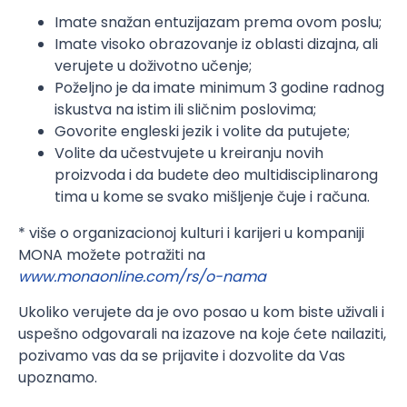
Imate snažan entuzijazam prema ovom poslu;
Imate visoko obrazovanje iz oblasti dizajna, ali
verujete u doživotno učenje;
Poželjno je da imate minimum 3 godine radnog
iskustva na istim ili sličnim poslovima;
Govorite engleski jezik i volite da putujete;
Volite da učestvujete u kreiranju novih
proizvoda i da budete deo multidisciplinarong
tima u kome se svako mišljenje čuje i računa.
* više o organizacionoj kulturi i karijeri u kompaniji
MONA možete potražiti na
www.monaonline.com/rs/o-nama
Ukoliko verujete da je ovo posao u kom biste uživali i
uspešno odgovarali na izazove na koje ćete nailaziti,
pozivamo vas da se prijavite i dozvolite da Vas
upoznamo.