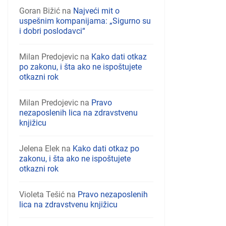
Goran Bižić
na
Najveći mit o
uspešnim kompanijama: „Sigurno su
i dobri poslodavci“
Milan Predojevic
na
Kako dati otkaz
po zakonu, i šta ako ne ispoštujete
otkazni rok
Milan Predojevic
na
Pravo
nezaposlenih lica na zdravstvenu
knjižicu
Jelena Elek
na
Kako dati otkaz po
zakonu, i šta ako ne ispoštujete
otkazni rok
Violeta Tešić
na
Pravo nezaposlenih
lica na zdravstvenu knjižicu