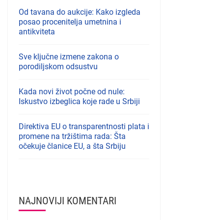
Od tavana do aukcije: Kako izgleda
posao procenitelja umetnina i
antikviteta
Sve ključne izmene zakona o
porodiljskom odsustvu
Kada novi život počne od nule:
Iskustvo izbeglica koje rade u Srbiji
Direktiva EU o transparentnosti plata i
promene na tržištima rada: Šta
očekuje članice EU, a šta Srbiju
NAJNOVIJI KOMENTARI