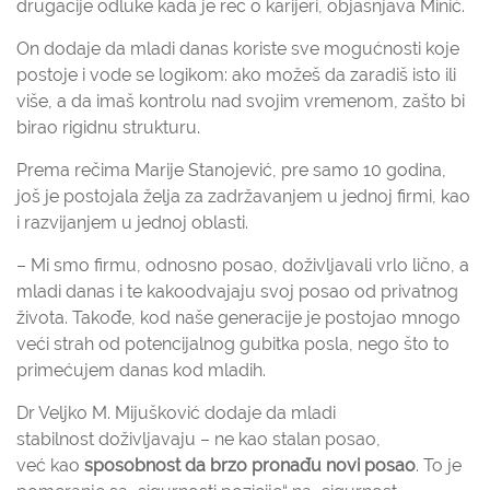
drugačije odluke kada je reč o karijeri, objašnjava Minić.
On dodaje da mladi danas koriste sve mogućnosti koje
postoje i vode se logikom: ako možeš da zaradiš isto ili
više, a da imaš kontrolu nad svojim vremenom, zašto bi
birao rigidnu strukturu.
Prema rečima Marije Stanojević, pre samo 10 godina,
još je postojala želja za zadržavanjem u jednoj firmi, kao
i razvijanjem u jednoj oblasti.
– Mi smo firmu, odnosno posao, doživljavali vrlo lično, a
mladi danas i te kakoodvajaju svoj posao od privatnog
života. Takođe, kod naše generacije je postojao mnogo
veći strah od potencijalnog gubitka posla, nego što to
primećujem danas kod mladih.
Dr Veljko M. Mijušković dodaje da mladi
stabilnost doživljavaju – ne kao stalan posao,
već kao
sposobnost da brzo pronađu novi posao
. To je