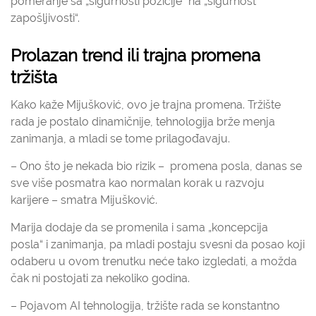
pomeranje sa „sigurnosti pozicije“ na „sigurnost
zapošljivosti“.
Prolazan trend ili trajna promena
tržišta
Kako kaže Mijušković, ovo je trajna promena. Tržište
rada je postalo dinamičnije, tehnologija brže menja
zanimanja, a mladi se tome prilagođavaju.
– Ono što je nekada bio rizik – promena posla, danas se
sve više posmatra kao normalan korak u razvoju
karijere – smatra Mijušković.
Marija dodaje da se promenila i sama „koncepcija
posla“ i zanimanja, pa mladi postaju svesni da posao koji
odaberu u ovom trenutku neće tako izgledati, a možda
čak ni postojati za nekoliko godina.
– Pojavom AI tehnologija, tržište rada se konstantno