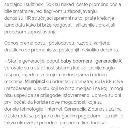
se trajno i suštinski. Dok su nekad, česte promene posla
bile smatrane „red flag“-om u zapošljavanju,
danas su HR stručnjaci spremni na to, prate kretanje
kandidata kako bi brže reagovali i efikasnije upravljali
procesom zapošljavanja.
Odnos prema poslu, poslodavcu, razvoju karijere,
drastično se promenio za poslednjih nekoliko decenija.
– Starije generacije, poput
baby boomera
i
generacije X
,
verovale su u stabilnost sistema koji se kasnije naglo
raspao, zajedno sa brojnim industrijama i radnim
mestima.
Milenijalci
su odrastali posmatrajući ta iskustva
i razočaranja, u svetu koji se brzo menjao i na koji mnogi
nisu uspeli da se prilagode. Istovremeno, upravo su oni
prvi počeli da koriste nove mogućnosti koje su
donele tehnologija i internet.
Generacija Z
danas ulazi na
tržište rada sa potpuno drugačijim pogledom – za njih je
takvo okruženje prirodno, pa samim tim donose i