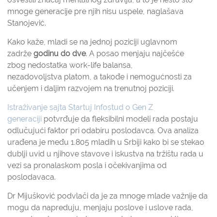
mnoge generacije pre njih nisu uspele, naglašava
Stanojević.
Kako kaže, mladi se na jednoj poziciji uglavnom
zadrže
godinu do dve
. A posao menjaju najčešće
zbog nedostatka work-life balansa,
nezadovoljstva platom, a takođe i nemogućnosti za
učenjem i daljim razvojem na trenutnoj poziciji.
Istraživanje sajta Startuj Infostud o Gen Z
generaciji
potvrđuje da fleksibilni modeli rada postaju
odlučujući faktor pri odabiru poslodavca. Ova analiza
urađena je među 1.805 mladih u Srbiji kako bi se stekao
dublji uvid u njihove stavove i iskustva na tržištu rada u
vezi sa pronalaskom posla i očekivanjima od
poslodavaca.
Dr Mijušković podvlači da je za mnoge mlade važnije da
mogu da napreduju, menjaju poslove i uslove rada,