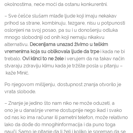
okolnostima, neće moći da ostanu konkurentni.
– Sve češće slušam mlađe ljude koji imaju nekakav
prihod sa strane, kombinuju, tezgare, nisu u potpunosti
oslonjeni na svoj posao, pa su i u donošenju odluka
mnogo slobodniji od onih koji nemaju nikakvu
alternativu.
Decenijama unazad živimo u teškim
vremenima koja su oblikovala ljude da trpe
i kada ne bi
trebalo.
Ovi klinci to ne žele
i verujem da na takav način
stvaraju zdraviju klimu kada je tržište posla u pitanju –
kaže Minić.
Po njegovom mišljenju, dostupnost znanja otvorilo je
vrata slobode.
– Znanje je jedino što nam niko ne može oduzeti, a
ono je u današnje vreme dostupnije nego ikad i svako
od nas ko ima računar ili pametni telefon, može relativno
lako da dođe do mnogihinformacija i da puno toga
nauči. Samo je pitanje da li želi i koliko je spreman da se