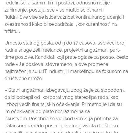
redefiniše, a samim tim i poslovi, odnosno nečije
zanimanje, postaju sve više multidisciplinarni i
fluidni. Sve više se ističe važnost kontinuiranog učenja i
svestranosti kako bi se zadržala „konkurentnost“ na
tržištu“.
Umesto stalnog posla, od 9 do 17 časova, sve veći broj
radne snage želi freelance, projektni angažman, part-
time poslove. Kandidati koji prate oglase za posao, često
rade više poslova istovremeno, a ove promene
najizraženije su u IT industriji i marketingu sa fokusom na
društvene mreže.
– Stalni angažman izbegavaju zbog želje za slobodom,
da bi pobegli od korporativnog stereotipa rada, kao
i zbog većih finansijskih očekivanja. Primetno je i da su
im očekivanja od plate nesrazmerna sa
iskustvom. Posebno se vidi kod Gen Z-ja potreba za
balansom između posla i privatnog života i to što su
osvestili značaj mentalnog zdravlja, a to je nešto što