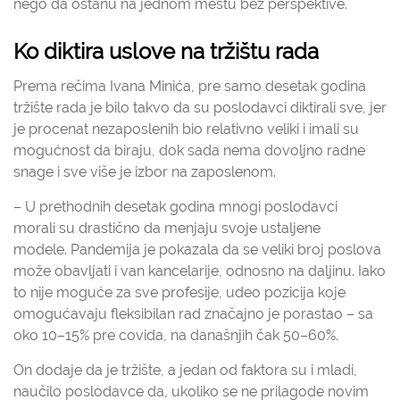
nego da ostanu na jednom mestu bez perspektive.
Ko diktira uslove na tržištu rada
Prema rečima Ivana Minića, pre samo desetak godina
tržište rada je bilo takvo da su poslodavci diktirali sve, jer
je procenat nezaposlenih bio relativno veliki i imali su
mogućnost da biraju, dok sada nema dovoljno radne
snage i sve više je izbor na zaposlenom.
– U prethodnih desetak godina mnogi poslodavci
morali su drastično da menjaju svoje ustaljene
modele. Pandemija je pokazala da se veliki broj poslova
može obavljati i van kancelarije, odnosno na daljinu. Iako
to nije moguće za sve profesije, udeo pozicija koje
omogućavaju fleksibilan rad značajno je porastao – sa
oko 10–15% pre covida, na današnjih čak 50–60%.
On dodaje da je tržište, a jedan od faktora su i mladi,
naučilo poslodavce da, ukoliko se ne prilagode novim