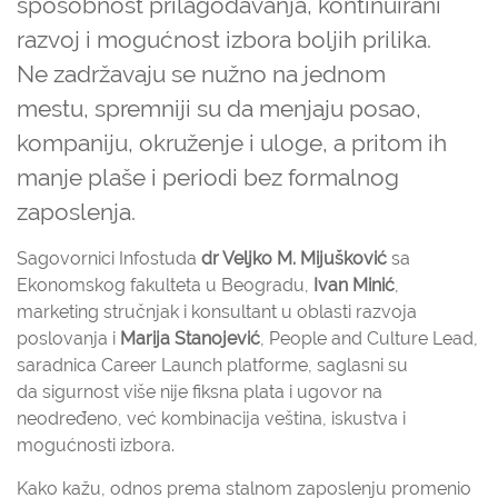
sposobnost prilagođavanja, kontinuirani
razvoj i mogućnost izbora boljih prilika.
Ne zadržavaju se nužno na jednom
mestu, spremniji su da menjaju posao,
kompaniju, okruženje i uloge, a pritom ih
manje plaše i periodi bez formalnog
zaposlenja.
Sagovornici Infostuda
dr Veljko M. Mijušković
sa
Ekonomskog fakulteta u Beogradu,
Ivan Minić
,
marketing stručnjak i konsultant u oblasti razvoja
poslovanja i
Marija Stanojević
, People and Culture Lead,
saradnica Career Launch platforme, saglasni su
da sigurnost više nije fiksna plata i ugovor na
neodređeno, već kombinacija veština, iskustva i
mogućnosti izbora.
Kako kažu, odnos prema stalnom zaposlenju promenio