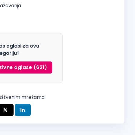
ražavanja
as oglasi za ovu
egoriju?
tivne oglase (621)
ruštvenim mrežama: