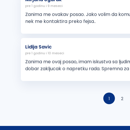
pre 1 godinu i 9 meseci
Zanima me ovakav posao. Jako volim da komun
nek me kontaktira preko fejsa..
Lidija Savic
pre 1 godinu i 10 meseci
Zanima me ovaj posao, imam iskustva sa ljud
dobar zakljucak o napretku rada. Spremna za 
1
2