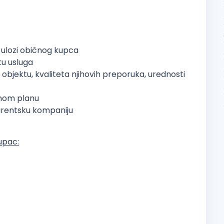
 ulozi običnog kupca
tu usluga
 objektu, kvaliteta njihovih preporuka, urednosti
enom planu
urentsku kompaniju
kupac: