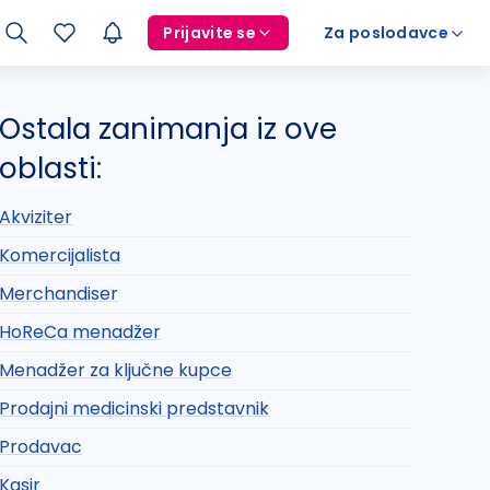
Prijavite se
Za poslodavce
Ostala zanimanja iz ove
oblasti:
Akviziter
Komercijalista
Merchandiser
HoReCa menadžer
Menadžer za ključne kupce
Prodajni medicinski predstavnik
Prodavac
Kasir