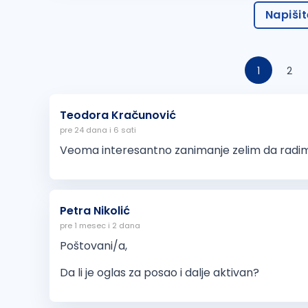
Napiši
1
2
Teodora Kračunović
pre 24 dana i 6 sati
Veoma interesantno zanimanje zelim da radi
Petra Nikolić
pre 1 mesec i 2 dana
Poštovani/a,
Da li je oglas za posao i dalje aktivan?