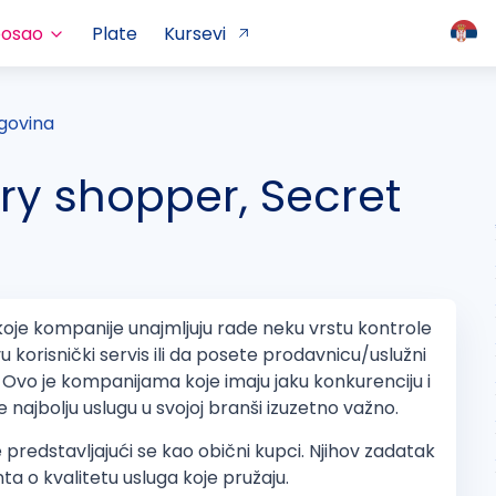
posao
Plate
Kursevi
govina
ry shopper, Secret
koje kompanije unajmljuju rade neku vrstu kontrole
u korisnički servis ili da posete prodavnicu/uslužni
 Ovo je kompanijama koje imaju jaku konkurenciju i
e najbolju uslugu u svojoj branši izuzetno važno.
 predstavljajući se kao obični kupci. Njihov zadatak
enta o kvalitetu usluga koje pružaju.