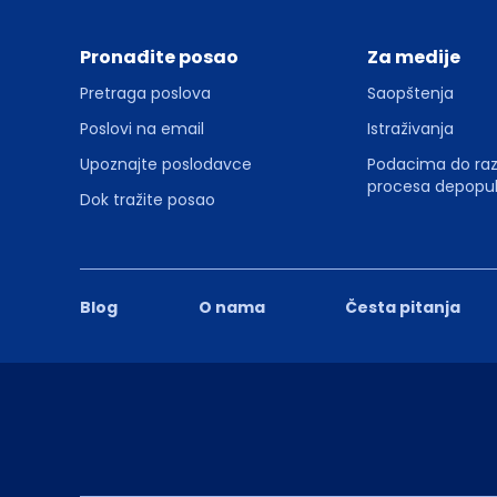
Pronađite posao
Za medije
Pretraga poslova
Saopštenja
Poslovi na email
Istraživanja
Upoznajte poslodavce
Podacima do ra
procesa depopul
Dok tražite posao
Blog
O nama
Česta pitanja