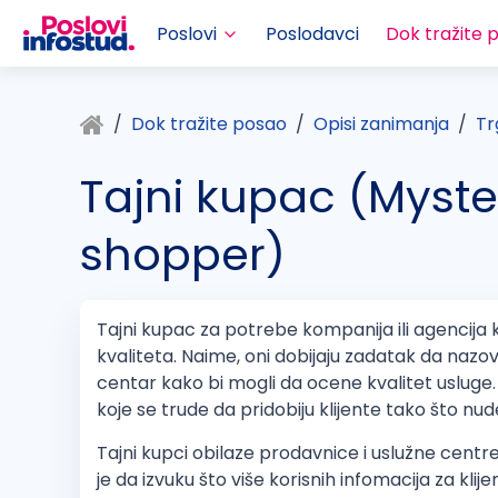
Poslovi
Poslodavci
Dok tražite 
Dok tražite posao
Opisi zanimanja
Tr
Tajni kupac (Myste
shopper)
Tajni kupac za potrebe kompanija ili agencija 
kvaliteta. Naime, oni dobijaju zadatak da nazov
centar kako bi mogli da ocene kvalitet usluge.
koje se trude da pridobiju klijente tako što nud
Tajni kupci obilaze prodavnice i uslužne centre
je da izvuku što više korisnih infomacija za klij