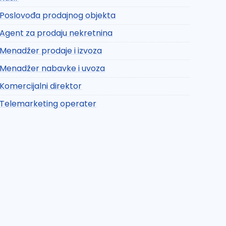
Poslovođa prodajnog objekta
Agent za prodaju nekretnina
Menadžer prodaje i izvoza
Menadžer nabavke i uvoza
Komercijalni direktor
Telemarketing operater