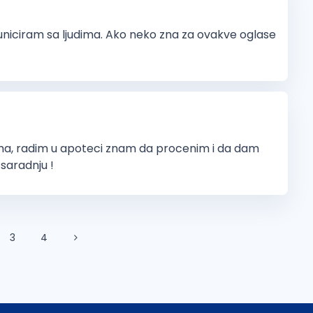
iciram sa ljudima. Ako neko zna za ovakve oglase
ima, radim u apoteci znam da procenim i da dam
saradnju !
3
4