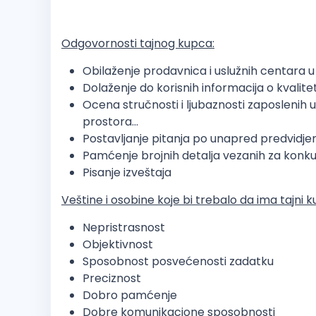
Odgovornosti tajnog kupca:
Obilaženje prodavnica i uslužnih centara u
Dolaženje do korisnih informacija o kvalite
Ocena stručnosti i ljubaznosti zaposlenih u
prostora...
Postavljanje pitanja po unapred predvidj
Pamćenje brojnih detalja vezanih za konk
Pisanje izveštaja
Veštine i osobine koje bi trebalo da ima tajni 
Nepristrasnost
Objektivnost
Sposobnost posvećenosti zadatku
Preciznost
Dobro pamćenje
Dobre komunikacione sposobnosti