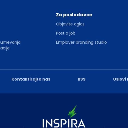
Za poslodavce
Objavite oglas
Post a job
zumevanja
Employer branding studio
acije
Kontaktirajte nas
RSS
Uslovi