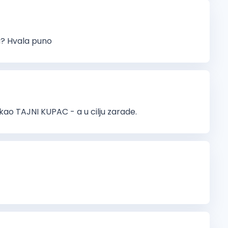
a? Hvala puno
 kao TAJNI KUPAC - a u cilju zarade.