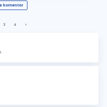
te komentar
3
4
m